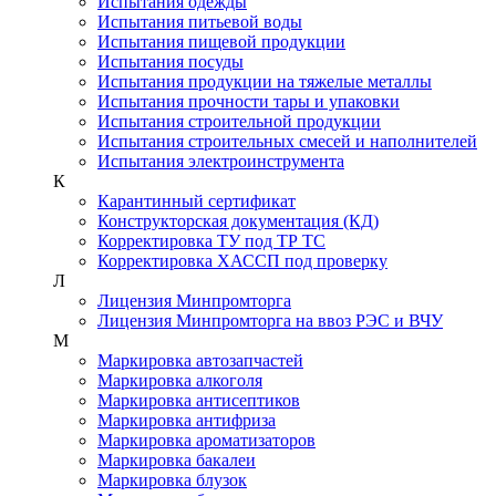
Испытания одежды
Испытания питьевой воды
Испытания пищевой продукции
Испытания посуды
Испытания продукции на тяжелые металлы
Испытания прочности тары и упаковки
Испытания строительной продукции
Испытания строительных смесей и наполнителей
Испытания электроинструмента
К
Карантинный сертификат
Конструкторская документация (КД)
Корректировка ТУ под ТР ТС
Корректировка ХАССП под проверку
Л
Лицензия Минпромторга
Лицензия Минпромторга на ввоз РЭС и ВЧУ
М
Маркировка автозапчастей
Маркировка алкоголя
Маркировка антисептиков
Маркировка антифриза
Маркировка ароматизаторов
Маркировка бакалеи
Маркировка блузок