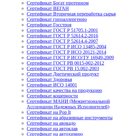
Сертификат Богат протеином
Сертификат ВЕГАН
Сертификат Вторичная переработка сырья
Сертификат гипоаллергенно
Сертификат Госстроя
Сертификат ГОСТ Р 51705.1-2001
Сертификат ГОСТ Р 52614.2-2016
Сертификат ГОСТ Р 52614.4-2007
Сертификат ГОСТ Р ИСО 13485-2004
Сертификат ГОСТ Р ИСО 20121-2014
Сертификат ГОСТ Р ИСО/ТУ 16949-2009
Сертификат ГОСТ РВ 0015-002-2012
Сертификат ГОСТ РВ 15.002-2003
Сертификат Диетический продукт
Сертификат Здоровья
Сертификат ИСО 14001
Сертификат качества на продукцию
Сертификат кошерности
Сертификат МАНИ (Межрегиональной
Ассоциации Надежных Исполнителей)
Сертификат на Pop It
Сертификат на абразивные инструменты
Сертификат на авокадо
Сертификат на автоклав
Сертификат на автохимию