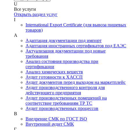
U
Все услуги
Открыть раздел услуг
I
International Export Certificate (для вывоза пищевых
товаров)
А
Адаптация документации под импорт
Адаптация иностранных сертификатов под ЕАЭС
Актуализация документации под новые
требования
Анализ состояния производства при
сертификации
Анализ химических веществ
Аудит готовности к ХАССП
Аудит документов перед выходом на маркетплейс
Аудит производственного контроля для
действующего предприятия
Аудит производственных помещений на
соответствие требованиям ТР ТС
Аудит производственных процессов
В
Внедрение СМК по ГОСТ ISO
Внутренний аудит СМК
Г