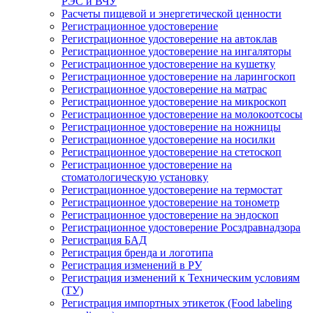
РЭС и ВЧУ
Расчеты пищевой и энергетической ценности
Регистрационное удостоверение
Регистрационное удостоверение на автоклав
Регистрационное удостоверение на ингаляторы
Регистрационное удостоверение на кушетку
Регистрационное удостоверение на ларингоскоп
Регистрационное удостоверение на матрас
Регистрационное удостоверение на микроскоп
Регистрационное удостоверение на молокоотсосы
Регистрационное удостоверение на ножницы
Регистрационное удостоверение на носилки
Регистрационное удостоверение на стетоскоп
Регистрационное удостоверение на
стоматологическую установку
Регистрационное удостоверение на термостат
Регистрационное удостоверение на тонометр
Регистрационное удостоверение на эндоскоп
Регистрационное удостоверение Росздравнадзора
Регистрация БАД
Регистрация бренда и логотипа
Регистрация изменений в РУ
Регистрация изменений к Техническим условиям
(ТУ)
Регистрация импортных этикеток (Food labeling