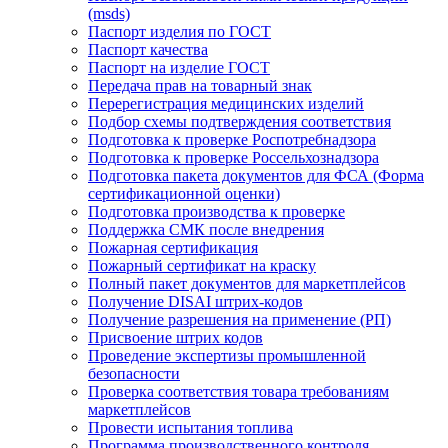
(msds)
Паспорт изделия по ГОСТ
Паспорт качества
Паспорт на изделие ГОСТ
Передача прав на товарный знак
Перерегистрация медицинских изделий
Подбор схемы подтверждения соответствия
Подготовка к проверке Роспотребнадзора
Подготовка к проверке Россельхознадзора
Подготовка пакета документов для ФСА (Форма
сертификационной оценки)
Подготовка производства к проверке
Поддержка СМК после внедрения
Пожарная сертификация
Пожарный сертификат на краску
Полный пакет документов для маркетплейсов
Получение DISAI штрих-кодов
Получение разрешения на применение (РП)
Присвоение штрих кодов
Проведение экспертизы промышленной
безопасности
Проверка соответствия товара требованиям
маркетплейсов
Провести испытания топлива
Программа производственного контроля