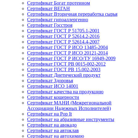
Сертификат Богат протеином
Сертификат ВЕГАН
Сертификат Вторичная переработка сырья
Сертификат гипоаллергенно
Сертификат Госстроя
Сертификат ГОСТ Р 51705.1-2001
Сертификат ГОСТ Р 52614.2-2016
Сертификат ГОСТ Р 52614.4-2007
Сертификат ГОСТ Р ИСО 13485-2004
Сертификат ГОСТ Р ИСО 20121-2014
Сертификат ГОСТ Р ИСО/ТУ 16949-2009
Сертификат ГОСТ РВ 0015-002-2012
Сертификат ГОСТ РВ 15.002-2003
Сертификат Диетический продукт
Сертификат Здоровья
Сертификат ИСО 14001
Сертификат качества на продукцию
Сертификат кошерности
Сертификат МАНИ (Межрегиональной
Ассоциации Надежных Исполнителей)
Сертификат на Pop It
Сертификат на абразивные инструменты
Сертификат на авокадо
Сертификат на автоклав
Сертификат на автохимию