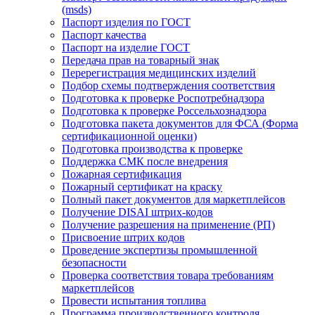
(msds)
Паспорт изделия по ГОСТ
Паспорт качества
Паспорт на изделие ГОСТ
Передача прав на товарный знак
Перерегистрация медицинских изделий
Подбор схемы подтверждения соответствия
Подготовка к проверке Роспотребнадзора
Подготовка к проверке Россельхознадзора
Подготовка пакета документов для ФСА (Форма
сертификационной оценки)
Подготовка производства к проверке
Поддержка СМК после внедрения
Пожарная сертификация
Пожарный сертификат на краску
Полный пакет документов для маркетплейсов
Получение DISAI штрих-кодов
Получение разрешения на применение (РП)
Присвоение штрих кодов
Проведение экспертизы промышленной
безопасности
Проверка соответствия товара требованиям
маркетплейсов
Провести испытания топлива
Программа производственного контроля