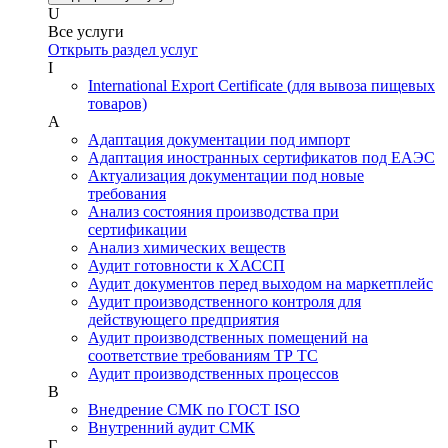
U
Все услуги
Открыть раздел услуг
I
International Export Certificate (для вывоза пищевых
товаров)
А
Адаптация документации под импорт
Адаптация иностранных сертификатов под ЕАЭС
Актуализация документации под новые
требования
Анализ состояния производства при
сертификации
Анализ химических веществ
Аудит готовности к ХАССП
Аудит документов перед выходом на маркетплейс
Аудит производственного контроля для
действующего предприятия
Аудит производственных помещений на
соответствие требованиям ТР ТС
Аудит производственных процессов
В
Внедрение СМК по ГОСТ ISO
Внутренний аудит СМК
Г