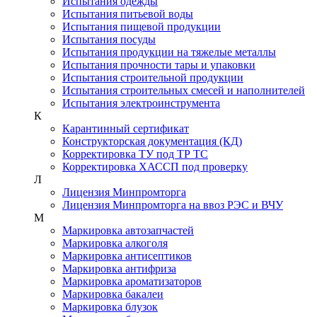
Испытания одежды
Испытания питьевой воды
Испытания пищевой продукции
Испытания посуды
Испытания продукции на тяжелые металлы
Испытания прочности тары и упаковки
Испытания строительной продукции
Испытания строительных смесей и наполнителей
Испытания электроинструмента
К
Карантинный сертификат
Конструкторская документация (КД)
Корректировка ТУ под ТР ТС
Корректировка ХАССП под проверку
Л
Лицензия Минпромторга
Лицензия Минпромторга на ввоз РЭС и ВЧУ
М
Маркировка автозапчастей
Маркировка алкоголя
Маркировка антисептиков
Маркировка антифриза
Маркировка ароматизаторов
Маркировка бакалеи
Маркировка блузок