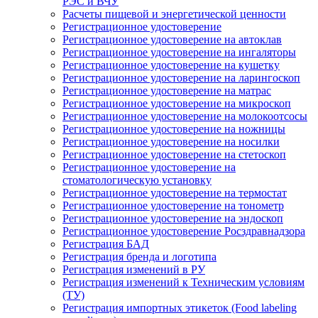
РЭС и ВЧУ
Расчеты пищевой и энергетической ценности
Регистрационное удостоверение
Регистрационное удостоверение на автоклав
Регистрационное удостоверение на ингаляторы
Регистрационное удостоверение на кушетку
Регистрационное удостоверение на ларингоскоп
Регистрационное удостоверение на матрас
Регистрационное удостоверение на микроскоп
Регистрационное удостоверение на молокоотсосы
Регистрационное удостоверение на ножницы
Регистрационное удостоверение на носилки
Регистрационное удостоверение на стетоскоп
Регистрационное удостоверение на
стоматологическую установку
Регистрационное удостоверение на термостат
Регистрационное удостоверение на тонометр
Регистрационное удостоверение на эндоскоп
Регистрационное удостоверение Росздравнадзора
Регистрация БАД
Регистрация бренда и логотипа
Регистрация изменений в РУ
Регистрация изменений к Техническим условиям
(ТУ)
Регистрация импортных этикеток (Food labeling