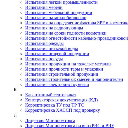
Испытания легкой промышленности
Испытания мебели
Испытания мебельной продукции
Испытания на микробиологию
Испытания на определение фактора SPF в косметик
Испытания на радионуклиды
Испытания на сроки годности косметики
Испытания огнестойкости кабельно-проводниково
Испытания одежды
Испытания питьевой воды
Испытания пищевой продукции
Испытания посуды
Испытания продукции на тяжелые металлы
Испытания прочности тары и упаковки
Испытания строительной продукции
Испытания строительных смесей и наполнителей
Испытания электроинструмента
К
Карантинный сертификат
Конструкторская документация (КД)
Корректировка ТУ под ТР ТС
Корректировка ХАССП под проверку
Л
Лицензия Минпромторга
Лицензия Минпромторга на ввоз РЭС и ВЧУ