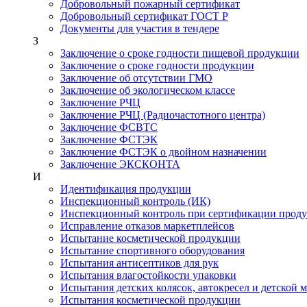
Добровольный пожарный сертификат
Добровольный сертификат ГОСТ Р
Документы для участия в тендере
З
Заключение о сроке годности пищевой продукции
Заключение о сроке годности продукции
Заключение об отсутствии ГМО
Заключение об экологическом классе
Заключение РЧЦ
Заключение РЧЦ (Радиочастотного центра)
Заключение ФСВТС
Заключение ФСТЭК
Заключение ФСТЭК о двойном назначении
Заключение ЭКСКОНТА
И
Идентификация продукции
Инспекционный контроль (ИК)
Инспекционный контроль при сертификации прод
Исправление отказов маркетплейсов
Испытание косметической продукции
Испытание спортивного оборудования
Испытания антисептиков для рук
Испытания влагостойкости упаковки
Испытания детских колясок, автокресел и детской 
Испытания косметической продукции