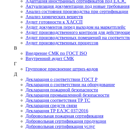
Адаптация иностранных сертификатов под ЕАЭС
Актуализация документации под новые требования
Анализ состояния производства при сертификации
Анализ химических веществ
Аудит готовности к ХАССП
Аудит документов перед выходом на маркетплейс
Аудит производственного контроля для действующ
Аудит производственных помещений на соответств
Аудит производственных процессов
В
Внедрение СМК по ГОСТ ISO
Внутренний аудит СМК
Г
Групповое присвоение штрих-кодов
Д
Декларация о соответствии ГОСТ Р
Декларация о соответствии на оборудование
Декларация пожарной безопасности
Декларация промышленной безопасности
Декларация соответствия ТР ТС
Декларация средств связи
Декларация ТР ЕАЭС 037/2016
Добровольная пожарная сертификация
Добровольная сертификация продукции
Добровольная сертификация услуг