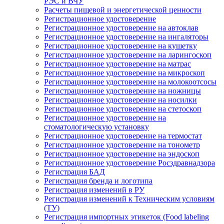
РЭС и ВЧУ
Расчеты пищевой и энергетической ценности
Регистрационное удостоверение
Регистрационное удостоверение на автоклав
Регистрационное удостоверение на ингаляторы
Регистрационное удостоверение на кушетку
Регистрационное удостоверение на ларингоскоп
Регистрационное удостоверение на матрас
Регистрационное удостоверение на микроскоп
Регистрационное удостоверение на молокоотсосы
Регистрационное удостоверение на ножницы
Регистрационное удостоверение на носилки
Регистрационное удостоверение на стетоскоп
Регистрационное удостоверение на
стоматологическую установку
Регистрационное удостоверение на термостат
Регистрационное удостоверение на тонометр
Регистрационное удостоверение на эндоскоп
Регистрационное удостоверение Росздравнадзора
Регистрация БАД
Регистрация бренда и логотипа
Регистрация изменений в РУ
Регистрация изменений к Техническим условиям
(ТУ)
Регистрация импортных этикеток (Food labeling