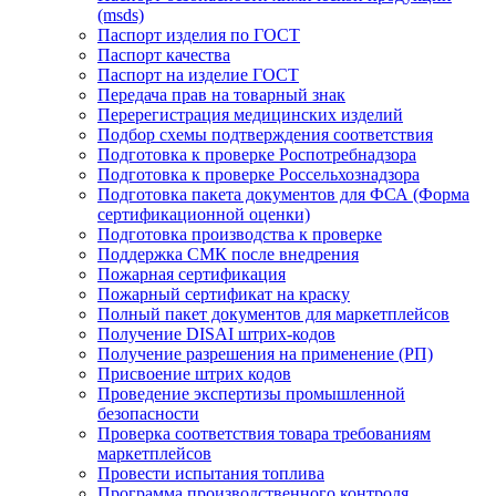
(msds)
Паспорт изделия по ГОСТ
Паспорт качества
Паспорт на изделие ГОСТ
Передача прав на товарный знак
Перерегистрация медицинских изделий
Подбор схемы подтверждения соответствия
Подготовка к проверке Роспотребнадзора
Подготовка к проверке Россельхознадзора
Подготовка пакета документов для ФСА (Форма
сертификационной оценки)
Подготовка производства к проверке
Поддержка СМК после внедрения
Пожарная сертификация
Пожарный сертификат на краску
Полный пакет документов для маркетплейсов
Получение DISAI штрих-кодов
Получение разрешения на применение (РП)
Присвоение штрих кодов
Проведение экспертизы промышленной
безопасности
Проверка соответствия товара требованиям
маркетплейсов
Провести испытания топлива
Программа производственного контроля