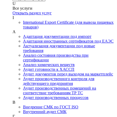
U
Все услуги
Открыть раздел услуг
I
International Export Certificate (для вывоза пищевых
товаров)
А
Адаптация документации под импорт
Адаптация иностранных сертификатов под ЕАЭС
Актуализация документации под новые
требования
Анализ состояния производства при
сертификации
Анализ химических веществ
Аудит готовности к ХАССП
Аудит документов перед выходом на маркетплейс
Аудит производственного контроля для
действующего предприятия
Аудит производственных помещений на
соответствие требованиям ТР ТС
Аудит производственных процессов
В
Внедрение СМК по ГОСТ ISO
Внутренний аудит СМК
Г