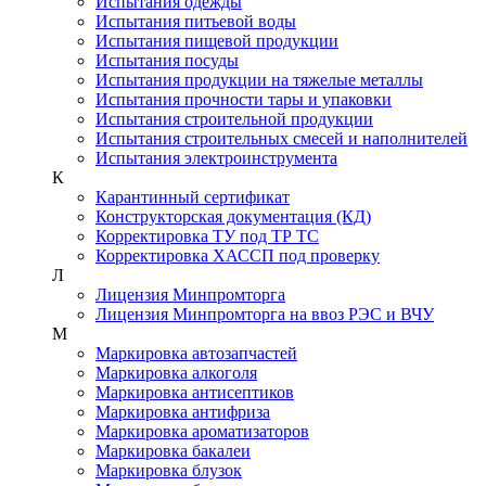
Испытания одежды
Испытания питьевой воды
Испытания пищевой продукции
Испытания посуды
Испытания продукции на тяжелые металлы
Испытания прочности тары и упаковки
Испытания строительной продукции
Испытания строительных смесей и наполнителей
Испытания электроинструмента
К
Карантинный сертификат
Конструкторская документация (КД)
Корректировка ТУ под ТР ТС
Корректировка ХАССП под проверку
Л
Лицензия Минпромторга
Лицензия Минпромторга на ввоз РЭС и ВЧУ
М
Маркировка автозапчастей
Маркировка алкоголя
Маркировка антисептиков
Маркировка антифриза
Маркировка ароматизаторов
Маркировка бакалеи
Маркировка блузок