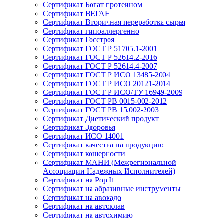
Сертификат Богат протеином
Сертификат ВЕГАН
Сертификат Вторичная переработка сырья
Сертификат гипоаллергенно
Сертификат Госстроя
Сертификат ГОСТ Р 51705.1-2001
Сертификат ГОСТ Р 52614.2-2016
Сертификат ГОСТ Р 52614.4-2007
Сертификат ГОСТ Р ИСО 13485-2004
Сертификат ГОСТ Р ИСО 20121-2014
Сертификат ГОСТ Р ИСО/ТУ 16949-2009
Сертификат ГОСТ РВ 0015-002-2012
Сертификат ГОСТ РВ 15.002-2003
Сертификат Диетический продукт
Сертификат Здоровья
Сертификат ИСО 14001
Сертификат качества на продукцию
Сертификат кошерности
Сертификат МАНИ (Межрегиональной
Ассоциации Надежных Исполнителей)
Сертификат на Pop It
Сертификат на абразивные инструменты
Сертификат на авокадо
Сертификат на автоклав
Сертификат на автохимию