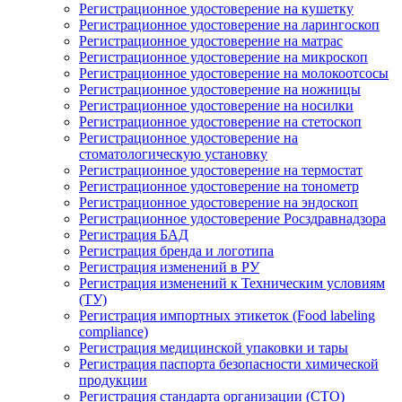
Регистрационное удостоверение на кушетку
Регистрационное удостоверение на ларингоскоп
Регистрационное удостоверение на матрас
Регистрационное удостоверение на микроскоп
Регистрационное удостоверение на молокоотсосы
Регистрационное удостоверение на ножницы
Регистрационное удостоверение на носилки
Регистрационное удостоверение на стетоскоп
Регистрационное удостоверение на
стоматологическую установку
Регистрационное удостоверение на термостат
Регистрационное удостоверение на тонометр
Регистрационное удостоверение на эндоскоп
Регистрационное удостоверение Росздравнадзора
Регистрация БАД
Регистрация бренда и логотипа
Регистрация изменений в РУ
Регистрация изменений к Техническим условиям
(ТУ)
Регистрация импортных этикеток (Food labeling
compliance)
Регистрация медицинской упаковки и тары
Регистрация паспорта безопасности химической
продукции
Регистрация стандарта организации (СТО)