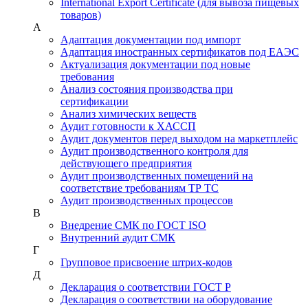
International Export Certificate (для вывоза пищевых
товаров)
А
Адаптация документации под импорт
Адаптация иностранных сертификатов под ЕАЭС
Актуализация документации под новые
требования
Анализ состояния производства при
сертификации
Анализ химических веществ
Аудит готовности к ХАССП
Аудит документов перед выходом на маркетплейс
Аудит производственного контроля для
действующего предприятия
Аудит производственных помещений на
соответствие требованиям ТР ТС
Аудит производственных процессов
В
Внедрение СМК по ГОСТ ISO
Внутренний аудит СМК
Г
Групповое присвоение штрих-кодов
Д
Декларация о соответствии ГОСТ Р
Декларация о соответствии на оборудование