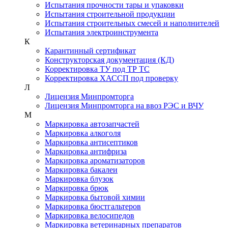
Испытания прочности тары и упаковки
Испытания строительной продукции
Испытания строительных смесей и наполнителей
Испытания электроинструмента
К
Карантинный сертификат
Конструкторская документация (КД)
Корректировка ТУ под ТР ТС
Корректировка ХАССП под проверку
Л
Лицензия Минпромторга
Лицензия Минпромторга на ввоз РЭС и ВЧУ
М
Маркировка автозапчастей
Маркировка алкоголя
Маркировка антисептиков
Маркировка антифриза
Маркировка ароматизаторов
Маркировка бакалеи
Маркировка блузок
Маркировка брюк
Маркировка бытовой химии
Маркировка бюстгальтеров
Маркировка велосипедов
Маркировка ветеринарных препаратов