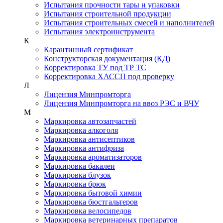
Испытания прочности тары и упаковки
Испытания строительной продукции
Испытания строительных смесей и наполнителей
Испытания электроинструмента
К
Карантинный сертификат
Конструкторская документация (КД)
Корректировка ТУ под ТР ТС
Корректировка ХАССП под проверку
Л
Лицензия Минпромторга
Лицензия Минпромторга на ввоз РЭС и ВЧУ
М
Маркировка автозапчастей
Маркировка алкоголя
Маркировка антисептиков
Маркировка антифриза
Маркировка ароматизаторов
Маркировка бакалеи
Маркировка блузок
Маркировка брюк
Маркировка бытовой химии
Маркировка бюстгальтеров
Маркировка велосипедов
Маркировка ветеринарных препаратов