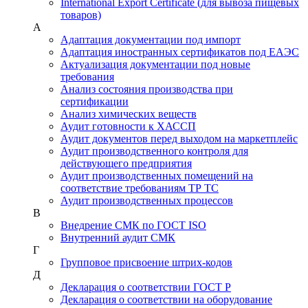
International Export Certificate (для вывоза пищевых
товаров)
А
Адаптация документации под импорт
Адаптация иностранных сертификатов под ЕАЭС
Актуализация документации под новые
требования
Анализ состояния производства при
сертификации
Анализ химических веществ
Аудит готовности к ХАССП
Аудит документов перед выходом на маркетплейс
Аудит производственного контроля для
действующего предприятия
Аудит производственных помещений на
соответствие требованиям ТР ТС
Аудит производственных процессов
В
Внедрение СМК по ГОСТ ISO
Внутренний аудит СМК
Г
Групповое присвоение штрих-кодов
Д
Декларация о соответствии ГОСТ Р
Декларация о соответствии на оборудование