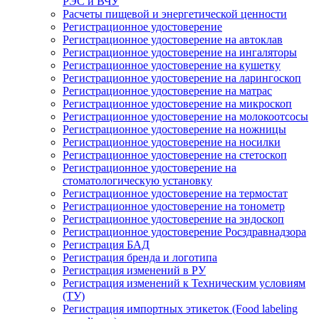
РЭС и ВЧУ
Расчеты пищевой и энергетической ценности
Регистрационное удостоверение
Регистрационное удостоверение на автоклав
Регистрационное удостоверение на ингаляторы
Регистрационное удостоверение на кушетку
Регистрационное удостоверение на ларингоскоп
Регистрационное удостоверение на матрас
Регистрационное удостоверение на микроскоп
Регистрационное удостоверение на молокоотсосы
Регистрационное удостоверение на ножницы
Регистрационное удостоверение на носилки
Регистрационное удостоверение на стетоскоп
Регистрационное удостоверение на
стоматологическую установку
Регистрационное удостоверение на термостат
Регистрационное удостоверение на тонометр
Регистрационное удостоверение на эндоскоп
Регистрационное удостоверение Росздравнадзора
Регистрация БАД
Регистрация бренда и логотипа
Регистрация изменений в РУ
Регистрация изменений к Техническим условиям
(ТУ)
Регистрация импортных этикеток (Food labeling