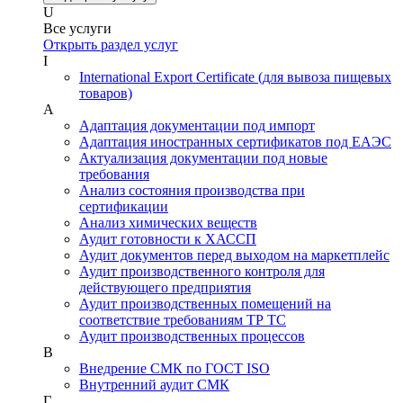
U
Все услуги
Открыть раздел услуг
I
International Export Certificate (для вывоза пищевых
товаров)
А
Адаптация документации под импорт
Адаптация иностранных сертификатов под ЕАЭС
Актуализация документации под новые
требования
Анализ состояния производства при
сертификации
Анализ химических веществ
Аудит готовности к ХАССП
Аудит документов перед выходом на маркетплейс
Аудит производственного контроля для
действующего предприятия
Аудит производственных помещений на
соответствие требованиям ТР ТС
Аудит производственных процессов
В
Внедрение СМК по ГОСТ ISO
Внутренний аудит СМК
Г