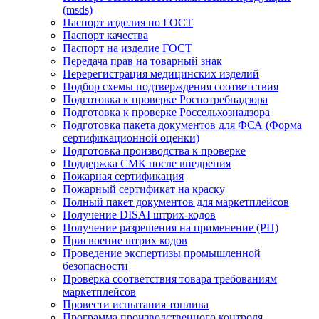
(msds)
Паспорт изделия по ГОСТ
Паспорт качества
Паспорт на изделие ГОСТ
Передача прав на товарный знак
Перерегистрация медицинских изделий
Подбор схемы подтверждения соответствия
Подготовка к проверке Роспотребнадзора
Подготовка к проверке Россельхознадзора
Подготовка пакета документов для ФСА (Форма
сертификационной оценки)
Подготовка производства к проверке
Поддержка СМК после внедрения
Пожарная сертификация
Пожарный сертификат на краску
Полный пакет документов для маркетплейсов
Получение DISAI штрих-кодов
Получение разрешения на применение (РП)
Присвоение штрих кодов
Проведение экспертизы промышленной
безопасности
Проверка соответствия товара требованиям
маркетплейсов
Провести испытания топлива
Программа производственного контроля