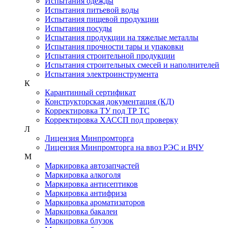
Испытания одежды
Испытания питьевой воды
Испытания пищевой продукции
Испытания посуды
Испытания продукции на тяжелые металлы
Испытания прочности тары и упаковки
Испытания строительной продукции
Испытания строительных смесей и наполнителей
Испытания электроинструмента
К
Карантинный сертификат
Конструкторская документация (КД)
Корректировка ТУ под ТР ТС
Корректировка ХАССП под проверку
Л
Лицензия Минпромторга
Лицензия Минпромторга на ввоз РЭС и ВЧУ
М
Маркировка автозапчастей
Маркировка алкоголя
Маркировка антисептиков
Маркировка антифриза
Маркировка ароматизаторов
Маркировка бакалеи
Маркировка блузок