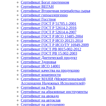
Сертификат Богат протеином
Сертификат ВЕГАН
Сертификат Вторичная переработка сырья
Сертификат гипоаллергенно
Сертификат Госстроя
Сертификат ГОСТ Р 51705.1-2001
Сертификат ГОСТ Р 52614.2-2016
Сертификат ГОСТ Р 52614.4-2007
Сертификат ГОСТ Р ИСО 13485-2004
Сертификат ГОСТ Р ИСО 20121-2014
Сертификат ГОСТ Р ИСО/ТУ 16949-2009
Сертификат ГОСТ РВ 0015-002-2012
Сертификат ГОСТ РВ 15.002-2003
Сертификат Диетический продукт
Сертификат Здоровья
Сертификат ИСО 14001
Сертификат качества на продукцию
Сертификат кошерности
Сертификат МАНИ (Межрегиональной
Ассоциации Надежных Исполнителей)
Сертификат на Pop It
Сертификат на абразивные инструменты
Сертификат на авокадо
Сертификат на автоклав
Сертификат на автохимию