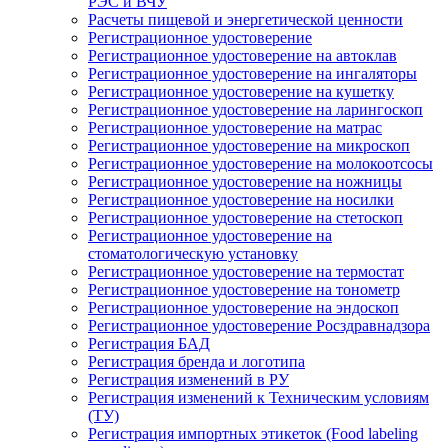
РЭС и ВЧУ
Расчеты пищевой и энергетической ценности
Регистрационное удостоверение
Регистрационное удостоверение на автоклав
Регистрационное удостоверение на ингаляторы
Регистрационное удостоверение на кушетку
Регистрационное удостоверение на ларингоскоп
Регистрационное удостоверение на матрас
Регистрационное удостоверение на микроскоп
Регистрационное удостоверение на молокоотсосы
Регистрационное удостоверение на ножницы
Регистрационное удостоверение на носилки
Регистрационное удостоверение на стетоскоп
Регистрационное удостоверение на
стоматологическую установку
Регистрационное удостоверение на термостат
Регистрационное удостоверение на тонометр
Регистрационное удостоверение на эндоскоп
Регистрационное удостоверение Росздравнадзора
Регистрация БАД
Регистрация бренда и логотипа
Регистрация изменений в РУ
Регистрация изменений к Техническим условиям
(ТУ)
Регистрация импортных этикеток (Food labeling