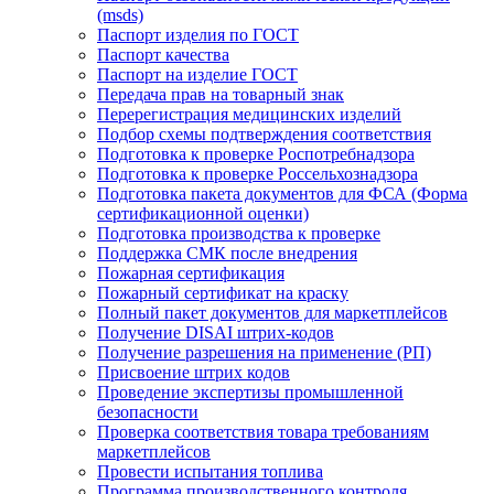
(msds)
Паспорт изделия по ГОСТ
Паспорт качества
Паспорт на изделие ГОСТ
Передача прав на товарный знак
Перерегистрация медицинских изделий
Подбор схемы подтверждения соответствия
Подготовка к проверке Роспотребнадзора
Подготовка к проверке Россельхознадзора
Подготовка пакета документов для ФСА (Форма
сертификационной оценки)
Подготовка производства к проверке
Поддержка СМК после внедрения
Пожарная сертификация
Пожарный сертификат на краску
Полный пакет документов для маркетплейсов
Получение DISAI штрих-кодов
Получение разрешения на применение (РП)
Присвоение штрих кодов
Проведение экспертизы промышленной
безопасности
Проверка соответствия товара требованиям
маркетплейсов
Провести испытания топлива
Программа производственного контроля