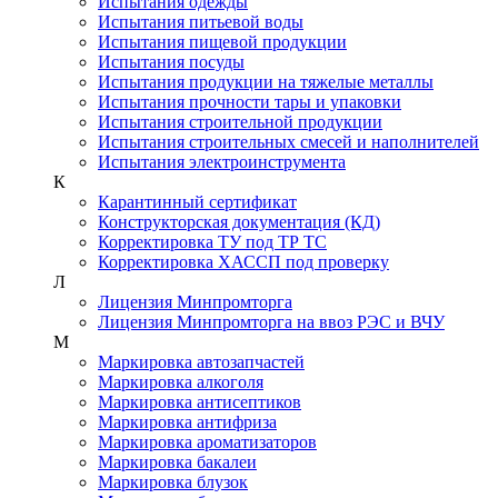
Испытания одежды
Испытания питьевой воды
Испытания пищевой продукции
Испытания посуды
Испытания продукции на тяжелые металлы
Испытания прочности тары и упаковки
Испытания строительной продукции
Испытания строительных смесей и наполнителей
Испытания электроинструмента
К
Карантинный сертификат
Конструкторская документация (КД)
Корректировка ТУ под ТР ТС
Корректировка ХАССП под проверку
Л
Лицензия Минпромторга
Лицензия Минпромторга на ввоз РЭС и ВЧУ
М
Маркировка автозапчастей
Маркировка алкоголя
Маркировка антисептиков
Маркировка антифриза
Маркировка ароматизаторов
Маркировка бакалеи
Маркировка блузок