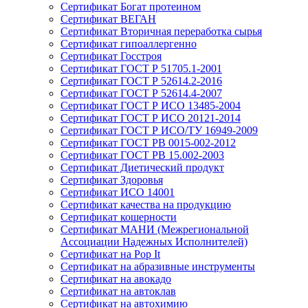
Сертификат Богат протеином
Сертификат ВЕГАН
Сертификат Вторичная переработка сырья
Сертификат гипоаллергенно
Сертификат Госстроя
Сертификат ГОСТ Р 51705.1-2001
Сертификат ГОСТ Р 52614.2-2016
Сертификат ГОСТ Р 52614.4-2007
Сертификат ГОСТ Р ИСО 13485-2004
Сертификат ГОСТ Р ИСО 20121-2014
Сертификат ГОСТ Р ИСО/ТУ 16949-2009
Сертификат ГОСТ РВ 0015-002-2012
Сертификат ГОСТ РВ 15.002-2003
Сертификат Диетический продукт
Сертификат Здоровья
Сертификат ИСО 14001
Сертификат качества на продукцию
Сертификат кошерности
Сертификат МАНИ (Межрегиональной
Ассоциации Надежных Исполнителей)
Сертификат на Pop It
Сертификат на абразивные инструменты
Сертификат на авокадо
Сертификат на автоклав
Сертификат на автохимию