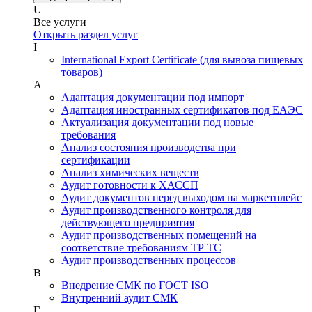
U
Все услуги
Открыть раздел услуг
I
International Export Certificate (для вывоза пищевых
товаров)
А
Адаптация документации под импорт
Адаптация иностранных сертификатов под ЕАЭС
Актуализация документации под новые
требования
Анализ состояния производства при
сертификации
Анализ химических веществ
Аудит готовности к ХАССП
Аудит документов перед выходом на маркетплейс
Аудит производственного контроля для
действующего предприятия
Аудит производственных помещений на
соответствие требованиям ТР ТС
Аудит производственных процессов
В
Внедрение СМК по ГОСТ ISO
Внутренний аудит СМК
Г