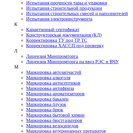
Испытания прочности тары и упаковки
Испытания строительной продукции
Испытания строительных смесей и наполнителей
Испытания электроинструмента
К
Карантинный сертификат
Конструкторская документация (КД)
Корректировка ТУ под ТР ТС
Корректировка ХАССП под проверку
Л
Лицензия Минпромторга
Лицензия Минпромторга на ввоз РЭС и ВЧУ
М
Маркировка автозапчастей
Маркировка алкоголя
Маркировка антисептиков
Маркировка антифриза
Маркировка ароматизаторов
Маркировка бакалеи
Маркировка блузок
Маркировка брюк
Маркировка бытовой химии
Маркировка бюстгальтеров
Маркировка велосипедов
Маркировка ветеринарных препаратов