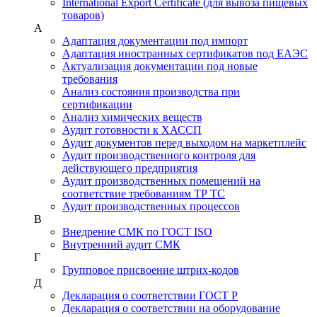
International Export Certificate (для вывоза пищевых
товаров)
А
Адаптация документации под импорт
Адаптация иностранных сертификатов под ЕАЭС
Актуализация документации под новые
требования
Анализ состояния производства при
сертификации
Анализ химических веществ
Аудит готовности к ХАССП
Аудит документов перед выходом на маркетплейс
Аудит производственного контроля для
действующего предприятия
Аудит производственных помещений на
соответствие требованиям ТР ТС
Аудит производственных процессов
В
Внедрение СМК по ГОСТ ISO
Внутренний аудит СМК
Г
Групповое присвоение штрих-кодов
Д
Декларация о соответствии ГОСТ Р
Декларация о соответствии на оборудование