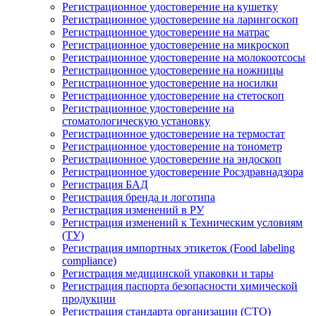
Регистрационное удостоверение на кушетку
Регистрационное удостоверение на ларингоскоп
Регистрационное удостоверение на матрас
Регистрационное удостоверение на микроскоп
Регистрационное удостоверение на молокоотсосы
Регистрационное удостоверение на ножницы
Регистрационное удостоверение на носилки
Регистрационное удостоверение на стетоскоп
Регистрационное удостоверение на
стоматологическую установку
Регистрационное удостоверение на термостат
Регистрационное удостоверение на тонометр
Регистрационное удостоверение на эндоскоп
Регистрационное удостоверение Росздравнадзора
Регистрация БАД
Регистрация бренда и логотипа
Регистрация изменений в РУ
Регистрация изменений к Техническим условиям
(ТУ)
Регистрация импортных этикеток (Food labeling
compliance)
Регистрация медицинской упаковки и тары
Регистрация паспорта безопасности химической
продукции
Регистрация стандарта организации (СТО)