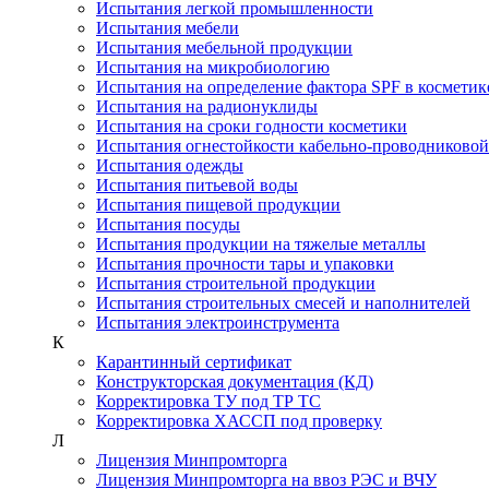
Испытания легкой промышленности
Испытания мебели
Испытания мебельной продукции
Испытания на микробиологию
Испытания на определение фактора SPF в косметик
Испытания на радионуклиды
Испытания на сроки годности косметики
Испытания огнестойкости кабельно-проводниково
Испытания одежды
Испытания питьевой воды
Испытания пищевой продукции
Испытания посуды
Испытания продукции на тяжелые металлы
Испытания прочности тары и упаковки
Испытания строительной продукции
Испытания строительных смесей и наполнителей
Испытания электроинструмента
К
Карантинный сертификат
Конструкторская документация (КД)
Корректировка ТУ под ТР ТС
Корректировка ХАССП под проверку
Л
Лицензия Минпромторга
Лицензия Минпромторга на ввоз РЭС и ВЧУ