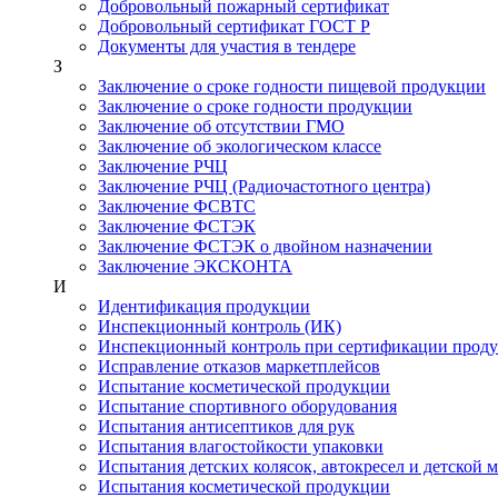
Добровольный пожарный сертификат
Добровольный сертификат ГОСТ Р
Документы для участия в тендере
З
Заключение о сроке годности пищевой продукции
Заключение о сроке годности продукции
Заключение об отсутствии ГМО
Заключение об экологическом классе
Заключение РЧЦ
Заключение РЧЦ (Радиочастотного центра)
Заключение ФСВТС
Заключение ФСТЭК
Заключение ФСТЭК о двойном назначении
Заключение ЭКСКОНТА
И
Идентификация продукции
Инспекционный контроль (ИК)
Инспекционный контроль при сертификации прод
Исправление отказов маркетплейсов
Испытание косметической продукции
Испытание спортивного оборудования
Испытания антисептиков для рук
Испытания влагостойкости упаковки
Испытания детских колясок, автокресел и детской 
Испытания косметической продукции