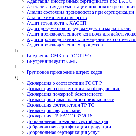
Адаптация иностранных сертификатов под ЕАЭС
Актуализация документации под новые требования
Анализ состояния производства при сертификации
Анализ химических веществ
Аудит готовности к ХАССП
Аудит документов перед выходом на маркетплейс
Аудит производственного контроля для действующ
Аудит производственных помещений на соответств
Аудит производственных процессов
В
Внедрение СМК по ГОСТ ISO
Внутренний аудит СМК
Г
Групповое присвоение штрих-кодов
Д
Декларация о соответствии ГОСТ Р
Декларация о соответствии на оборудование
Декларация пожарной безопасности
Декларация промышленной безопасности
Декларация соответствия ТР ТС
Декларация средств связи
Декларация ТР ЕАЭС 037/2016
Добровольная пожарная сертификация
Добровольная сертификация продукции
Добровольная сертификация услуг