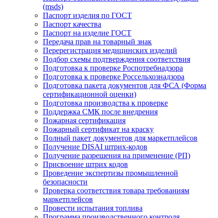
(msds)
Паспорт изделия по ГОСТ
Паспорт качества
Паспорт на изделие ГОСТ
Передача прав на товарный знак
Перерегистрация медицинских изделий
Подбор схемы подтверждения соответствия
Подготовка к проверке Роспотребнадзора
Подготовка к проверке Россельхознадзора
Подготовка пакета документов для ФСА (Форма
сертификационной оценки)
Подготовка производства к проверке
Поддержка СМК после внедрения
Пожарная сертификация
Пожарный сертификат на краску
Полный пакет документов для маркетплейсов
Получение DISAI штрих-кодов
Получение разрешения на применение (РП)
Присвоение штрих кодов
Проведение экспертизы промышленной
безопасности
Проверка соответствия товара требованиям
маркетплейсов
Провести испытания топлива
Программа производственного контроля