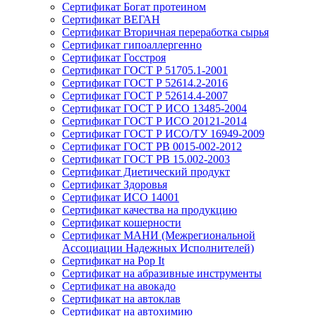
Сертификат Богат протеином
Сертификат ВЕГАН
Сертификат Вторичная переработка сырья
Сертификат гипоаллергенно
Сертификат Госстроя
Сертификат ГОСТ Р 51705.1-2001
Сертификат ГОСТ Р 52614.2-2016
Сертификат ГОСТ Р 52614.4-2007
Сертификат ГОСТ Р ИСО 13485-2004
Сертификат ГОСТ Р ИСО 20121-2014
Сертификат ГОСТ Р ИСО/ТУ 16949-2009
Сертификат ГОСТ РВ 0015-002-2012
Сертификат ГОСТ РВ 15.002-2003
Сертификат Диетический продукт
Сертификат Здоровья
Сертификат ИСО 14001
Сертификат качества на продукцию
Сертификат кошерности
Сертификат МАНИ (Межрегиональной
Ассоциации Надежных Исполнителей)
Сертификат на Pop It
Сертификат на абразивные инструменты
Сертификат на авокадо
Сертификат на автоклав
Сертификат на автохимию