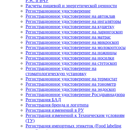
РЭС и ВЧУ
Расчеты пищевой и энергетической ценности
Регистрационное удостоверение
Регистрационное удостоверение на автоклав
Регистрационное удостоверение на ингаляторы
Регистрационное удостоверение на кушетку
Регистрационное удостоверение на ларингоскоп
Регистрационное удостоверение на матрас
Регистрационное удостоверение на микроскоп
Регистрационное удостоверение на молокоотсосы
Регистрационное удостоверение на ножницы
Регистрационное удостоверение на носилки
Регистрационное удостоверение на стетоскоп
Регистрационное удостоверение на
стоматологическую установку
Регистрационное удостоверение на термостат
Регистрационное удостоверение на тонометр
Регистрационное удостоверение на эндоскоп
Регистрационное удостоверение Росздравнадзора
Регистрация БАД
Регистрация бренда и логотипа
Регистрация изменений в РУ
Регистрация изменений к Техническим условиям
(ТУ)
Регистрация импортных этикеток (Food labeling