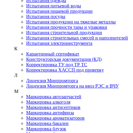
Испытания одежды
Испытания питьевой воды
Испытания пищевой продукции
Испытания посуды
Испытания продукции на тяжелые металлы
Испытания прочности тары и упаковки
Испытания строительной продукции
Испытания строительных смесей и наполнителей
Испытания электроинструмента
К
Карантинный сертификат
Конструкторская документация (КД)
Корректировка ТУ под ТР ТС
Корректировка ХАССП под проверку
Л
Лицензия Минпромторга
Лицензия Минпромторга на ввоз РЭС и ВЧУ
М
Маркировка автозапчастей
Маркировка алкоголя
Маркировка антисептиков
Маркировка антифриза
Маркировка ароматизаторов
Маркировка бакалеи
Маркировка блузок