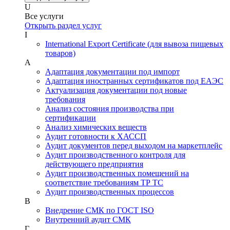
U
Все услуги
Открыть раздел услуг
I
International Export Certificate (для вывоза пищевых
товаров)
А
Адаптация документации под импорт
Адаптация иностранных сертификатов под ЕАЭС
Актуализация документации под новые
требования
Анализ состояния производства при
сертификации
Анализ химических веществ
Аудит готовности к ХАССП
Аудит документов перед выходом на маркетплейс
Аудит производственного контроля для
действующего предприятия
Аудит производственных помещений на
соответствие требованиям ТР ТС
Аудит производственных процессов
В
Внедрение СМК по ГОСТ ISO
Внутренний аудит СМК
Г