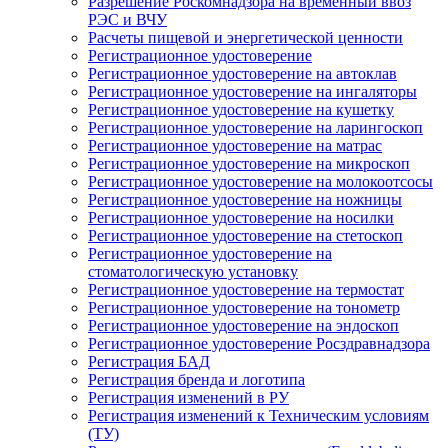
Разрешение Роскомнадзора на временный ввоз
РЭС и ВЧУ
Расчеты пищевой и энергетической ценности
Регистрационное удостоверение
Регистрационное удостоверение на автоклав
Регистрационное удостоверение на ингаляторы
Регистрационное удостоверение на кушетку
Регистрационное удостоверение на ларингоскоп
Регистрационное удостоверение на матрас
Регистрационное удостоверение на микроскоп
Регистрационное удостоверение на молокоотсосы
Регистрационное удостоверение на ножницы
Регистрационное удостоверение на носилки
Регистрационное удостоверение на стетоскоп
Регистрационное удостоверение на
стоматологическую установку
Регистрационное удостоверение на термостат
Регистрационное удостоверение на тонометр
Регистрационное удостоверение на эндоскоп
Регистрационное удостоверение Росздравнадзора
Регистрация БАД
Регистрация бренда и логотипа
Регистрация изменений в РУ
Регистрация изменений к Техническим условиям
(ТУ)