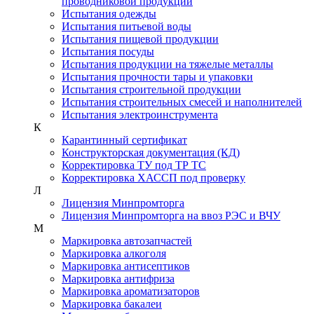
проводниковой продукции
Испытания одежды
Испытания питьевой воды
Испытания пищевой продукции
Испытания посуды
Испытания продукции на тяжелые металлы
Испытания прочности тары и упаковки
Испытания строительной продукции
Испытания строительных смесей и наполнителей
Испытания электроинструмента
К
Карантинный сертификат
Конструкторская документация (КД)
Корректировка ТУ под ТР ТС
Корректировка ХАССП под проверку
Л
Лицензия Минпромторга
Лицензия Минпромторга на ввоз РЭС и ВЧУ
М
Маркировка автозапчастей
Маркировка алкоголя
Маркировка антисептиков
Маркировка антифриза
Маркировка ароматизаторов
Маркировка бакалеи