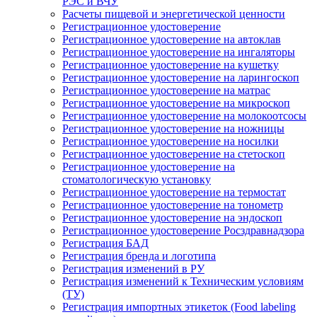
РЭС и ВЧУ
Расчеты пищевой и энергетической ценности
Регистрационное удостоверение
Регистрационное удостоверение на автоклав
Регистрационное удостоверение на ингаляторы
Регистрационное удостоверение на кушетку
Регистрационное удостоверение на ларингоскоп
Регистрационное удостоверение на матрас
Регистрационное удостоверение на микроскоп
Регистрационное удостоверение на молокоотсосы
Регистрационное удостоверение на ножницы
Регистрационное удостоверение на носилки
Регистрационное удостоверение на стетоскоп
Регистрационное удостоверение на
стоматологическую установку
Регистрационное удостоверение на термостат
Регистрационное удостоверение на тонометр
Регистрационное удостоверение на эндоскоп
Регистрационное удостоверение Росздравнадзора
Регистрация БАД
Регистрация бренда и логотипа
Регистрация изменений в РУ
Регистрация изменений к Техническим условиям
(ТУ)
Регистрация импортных этикеток (Food labeling