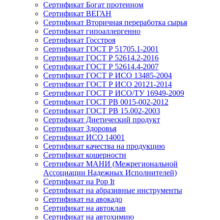
Сертификат Богат протеином
Сертификат ВЕГАН
Сертификат Вторичная переработка сырья
Сертификат гипоаллергенно
Сертификат Госстроя
Сертификат ГОСТ Р 51705.1-2001
Сертификат ГОСТ Р 52614.2-2016
Сертификат ГОСТ Р 52614.4-2007
Сертификат ГОСТ Р ИСО 13485-2004
Сертификат ГОСТ Р ИСО 20121-2014
Сертификат ГОСТ Р ИСО/ТУ 16949-2009
Сертификат ГОСТ РВ 0015-002-2012
Сертификат ГОСТ РВ 15.002-2003
Сертификат Диетический продукт
Сертификат Здоровья
Сертификат ИСО 14001
Сертификат качества на продукцию
Сертификат кошерности
Сертификат МАНИ (Межрегиональной
Ассоциации Надежных Исполнителей)
Сертификат на Pop It
Сертификат на абразивные инструменты
Сертификат на авокадо
Сертификат на автоклав
Сертификат на автохимию