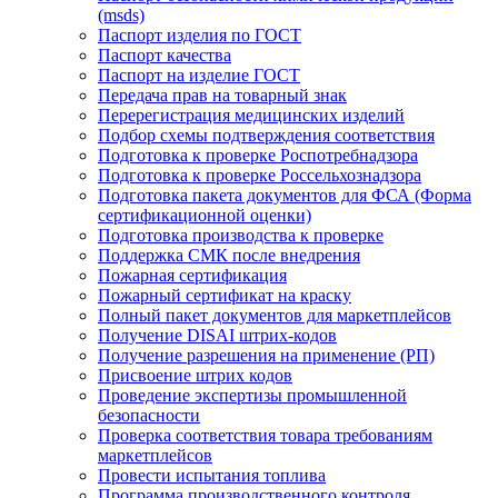
(msds)
Паспорт изделия по ГОСТ
Паспорт качества
Паспорт на изделие ГОСТ
Передача прав на товарный знак
Перерегистрация медицинских изделий
Подбор схемы подтверждения соответствия
Подготовка к проверке Роспотребнадзора
Подготовка к проверке Россельхознадзора
Подготовка пакета документов для ФСА (Форма
сертификационной оценки)
Подготовка производства к проверке
Поддержка СМК после внедрения
Пожарная сертификация
Пожарный сертификат на краску
Полный пакет документов для маркетплейсов
Получение DISAI штрих-кодов
Получение разрешения на применение (РП)
Присвоение штрих кодов
Проведение экспертизы промышленной
безопасности
Проверка соответствия товара требованиям
маркетплейсов
Провести испытания топлива
Программа производственного контроля