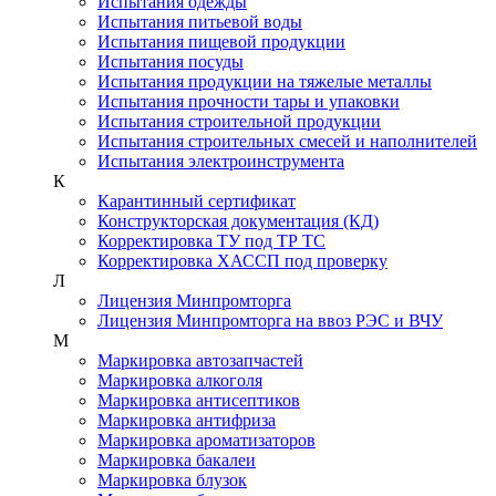
Испытания одежды
Испытания питьевой воды
Испытания пищевой продукции
Испытания посуды
Испытания продукции на тяжелые металлы
Испытания прочности тары и упаковки
Испытания строительной продукции
Испытания строительных смесей и наполнителей
Испытания электроинструмента
К
Карантинный сертификат
Конструкторская документация (КД)
Корректировка ТУ под ТР ТС
Корректировка ХАССП под проверку
Л
Лицензия Минпромторга
Лицензия Минпромторга на ввоз РЭС и ВЧУ
М
Маркировка автозапчастей
Маркировка алкоголя
Маркировка антисептиков
Маркировка антифриза
Маркировка ароматизаторов
Маркировка бакалеи
Маркировка блузок