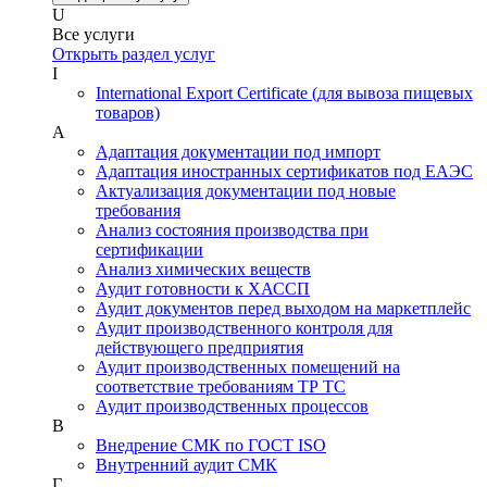
U
Все услуги
Открыть раздел услуг
I
International Export Certificate (для вывоза пищевых
товаров)
А
Адаптация документации под импорт
Адаптация иностранных сертификатов под ЕАЭС
Актуализация документации под новые
требования
Анализ состояния производства при
сертификации
Анализ химических веществ
Аудит готовности к ХАССП
Аудит документов перед выходом на маркетплейс
Аудит производственного контроля для
действующего предприятия
Аудит производственных помещений на
соответствие требованиям ТР ТС
Аудит производственных процессов
В
Внедрение СМК по ГОСТ ISO
Внутренний аудит СМК
Г