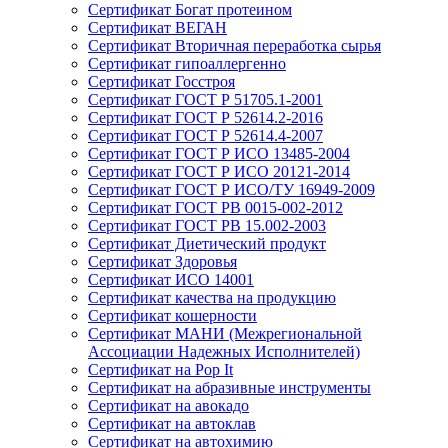
Сертификат Богат протеином
Сертификат ВЕГАН
Сертификат Вторичная переработка сырья
Сертификат гипоаллергенно
Сертификат Госстроя
Сертификат ГОСТ Р 51705.1-2001
Сертификат ГОСТ Р 52614.2-2016
Сертификат ГОСТ Р 52614.4-2007
Сертификат ГОСТ Р ИСО 13485-2004
Сертификат ГОСТ Р ИСО 20121-2014
Сертификат ГОСТ Р ИСО/ТУ 16949-2009
Сертификат ГОСТ РВ 0015-002-2012
Сертификат ГОСТ РВ 15.002-2003
Сертификат Диетический продукт
Сертификат Здоровья
Сертификат ИСО 14001
Сертификат качества на продукцию
Сертификат кошерности
Сертификат МАНИ (Межрегиональной
Ассоциации Надежных Исполнителей)
Сертификат на Pop It
Сертификат на абразивные инструменты
Сертификат на авокадо
Сертификат на автоклав
Сертификат на автохимию