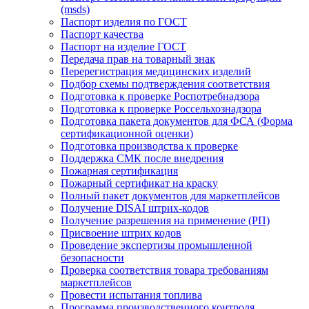
(msds)
Паспорт изделия по ГОСТ
Паспорт качества
Паспорт на изделие ГОСТ
Передача прав на товарный знак
Перерегистрация медицинских изделий
Подбор схемы подтверждения соответствия
Подготовка к проверке Роспотребнадзора
Подготовка к проверке Россельхознадзора
Подготовка пакета документов для ФСА (Форма
сертификационной оценки)
Подготовка производства к проверке
Поддержка СМК после внедрения
Пожарная сертификация
Пожарный сертификат на краску
Полный пакет документов для маркетплейсов
Получение DISAI штрих-кодов
Получение разрешения на применение (РП)
Присвоение штрих кодов
Проведение экспертизы промышленной
безопасности
Проверка соответствия товара требованиям
маркетплейсов
Провести испытания топлива
Программа производственного контроля