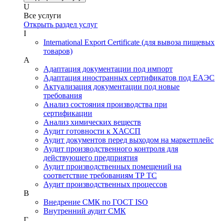
U
Все услуги
Открыть раздел услуг
I
International Export Certificate (для вывоза пищевых
товаров)
А
Адаптация документации под импорт
Адаптация иностранных сертификатов под ЕАЭС
Актуализация документации под новые
требования
Анализ состояния производства при
сертификации
Анализ химических веществ
Аудит готовности к ХАССП
Аудит документов перед выходом на маркетплейс
Аудит производственного контроля для
действующего предприятия
Аудит производственных помещений на
соответствие требованиям ТР ТС
Аудит производственных процессов
В
Внедрение СМК по ГОСТ ISO
Внутренний аудит СМК
Г