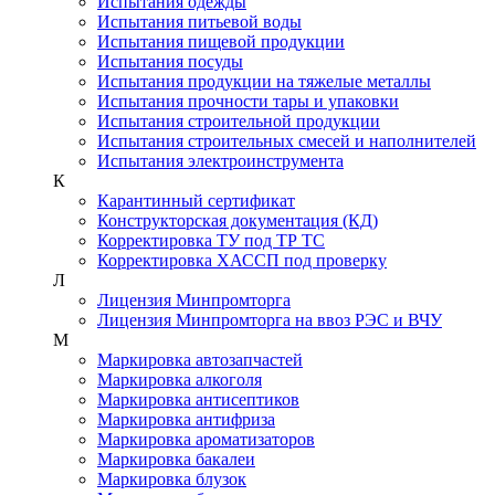
Испытания одежды
Испытания питьевой воды
Испытания пищевой продукции
Испытания посуды
Испытания продукции на тяжелые металлы
Испытания прочности тары и упаковки
Испытания строительной продукции
Испытания строительных смесей и наполнителей
Испытания электроинструмента
К
Карантинный сертификат
Конструкторская документация (КД)
Корректировка ТУ под ТР ТС
Корректировка ХАССП под проверку
Л
Лицензия Минпромторга
Лицензия Минпромторга на ввоз РЭС и ВЧУ
М
Маркировка автозапчастей
Маркировка алкоголя
Маркировка антисептиков
Маркировка антифриза
Маркировка ароматизаторов
Маркировка бакалеи
Маркировка блузок