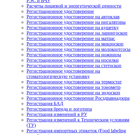
РЭС и ВЧУ
Расчеты пищевой и энергетической ценности
Регистрационное удостоверение
Регистрационное удостоверение на автоклав
Регистрационное удостоверение на ингаляторы
Регистрационное удостоверение на кушетку
Регистрационное удостоверение на ларингоскоп
Регистрационное удостоверение на матрас
Регистрационное удостоверение на микроскоп
Регистрационное удостоверение на молокоотсосы
Регистрационное удостоверение на ножницы
Регистрационное удостоверение на носилки
Регистрационное удостоверение на стетоскоп
Регистрационное удостоверение на
стоматологическую установку
Регистрационное удостоверение на термостат
Регистрационное удостоверение на тонометр
Регистрационное удостоверение на эндоскоп
Регистрационное удостоверение Росздравнадзора
Регистрация БАД
Регистрация бренда и логотипа
Регистрация изменений в РУ
Регистрация изменений к Техническим условиям
(ТУ)
Регистрация импортных этикеток (Food labeling