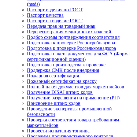
(msds)
Паспорт изделия по ГОСТ
Паспорт качества
Паспорт на изделие ГОСТ
Передача прав на товарный знак
Перерегистрация медицинских изделий
Подбор схемы подтверждения соответствия
Подготовка к проверке Роспотребнадзора
Подготовка к проверке Россельхознадзора
Подготовка пакета документов для ФСА (Форма
сертификационной оценки)
Подготовка производства к проверке
Поддержка СМК после внедрения
Пожарная сертификация
Пожарный сертификат на краску
Полный пакет документов для маркетплейсов
Получение DISAI штрих-кодов
Получение разрешения на применение (РП)
Присвоение штрих кодов
Проведение экспертизы промышленной
безопасности
Проверка соответствия товара требованиям
маркетплейсов
Провести испытания топлива
Программа производственного контроля