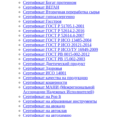
Сертификат Богат протеином
Сертификат ВЕГАН
Сертификат Вторичная переработка сырья
Сертификат гипоаллергенно
Сертификат Госстроя
Сертификат ГОСТ Р 51705.1-2001
Сертификат ГОСТ Р 52614.2-2016
Сертификат ГОСТ Р 52614.4-2007
Сертификат ГОСТ Р ИСО 13485-2004
Сертификат ГОСТ Р ИСО 20121-2014
Сертификат ГОСТ Р ИСО/ТУ 16949-2009
Сертификат ГОСТ РВ 0015-002-2012
Сертификат ГОСТ РВ 15.002-2003
Сертификат Диетический продукт
Сертификат Здоровья
Сертификат ИСО 14001
Сертификат качества на продукцию
Сертификат кошерности
Сертификат МАНИ (Межрегиональной
Ассоциации Надежных Исполнителей)
Сертификат на Pop It
Сертификат на абразивные инструменты
Сертификат на авокадо
Сертификат на автоклав
Сертификат на автохимию