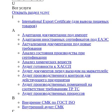
U
Все услуги
Открыть раздел услуг
I
International Export Certificate (для вывоза пищевых
товаров)
А
Адаптация документации под импорт
Адаптация иностранных сертификатов под ЕАЭС
Актуализация документации под новые
требования
Анализ состояния производства при
сертификации
Анализ химических веществ
Аудит готовности к ХАССП
Аудит документов перед выходом на маркетплейс
Аудит производственного контроля для
действующего предприятия
Аудит производственных помещений на
соответствие требованиям ТР ТС
Аудит производственных процессов
В
Внедрение СМК по ГОСТ ISO
Внутренний аудит СМК
Г