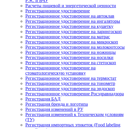
РЭС и ВЧУ
Расчеты пищевой и энергетической ценности
Регистрационное удостоверение
Регистрационное удостоверение на автоклав
Регистрационное удостоверение на ингаляторы
Регистрационное удостоверение на кушетку
Регистрационное удостоверение на ларингоскоп
Регистрационное удостоверение на матрас
Регистрационное удостоверение на микроскоп
Регистрационное удостоверение на молокоотсосы
Регистрационное удостоверение на ножницы
Регистрационное удостоверение на носилки
Регистрационное удостоверение на стетоскоп
Регистрационное удостоверение на
стоматологическую установку
Регистрационное удостоверение на термостат
Регистрационное удостоверение на тонометр
Регистрационное удостоверение на эндоскоп
Регистрационное удостоверение Росздравнадзора
Регистрация БАД
Регистрация бренда и логотипа
Регистрация изменений в РУ
Регистрация изменений к Техническим условиям
(ТУ)
Регистрация импортных этикеток (Food labeling