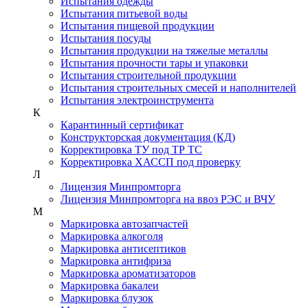
Испытания одежды
Испытания питьевой воды
Испытания пищевой продукции
Испытания посуды
Испытания продукции на тяжелые металлы
Испытания прочности тары и упаковки
Испытания строительной продукции
Испытания строительных смесей и наполнителей
Испытания электроинструмента
К
Карантинный сертификат
Конструкторская документация (КД)
Корректировка ТУ под ТР ТС
Корректировка ХАССП под проверку
Л
Лицензия Минпромторга
Лицензия Минпромторга на ввоз РЭС и ВЧУ
М
Маркировка автозапчастей
Маркировка алкоголя
Маркировка антисептиков
Маркировка антифриза
Маркировка ароматизаторов
Маркировка бакалеи
Маркировка блузок