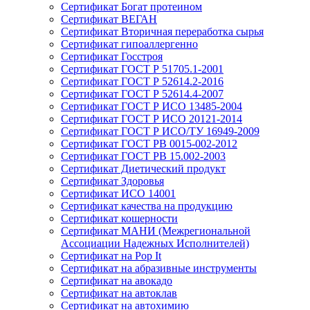
Сертификат Богат протеином
Сертификат ВЕГАН
Сертификат Вторичная переработка сырья
Сертификат гипоаллергенно
Сертификат Госстроя
Сертификат ГОСТ Р 51705.1-2001
Сертификат ГОСТ Р 52614.2-2016
Сертификат ГОСТ Р 52614.4-2007
Сертификат ГОСТ Р ИСО 13485-2004
Сертификат ГОСТ Р ИСО 20121-2014
Сертификат ГОСТ Р ИСО/ТУ 16949-2009
Сертификат ГОСТ РВ 0015-002-2012
Сертификат ГОСТ РВ 15.002-2003
Сертификат Диетический продукт
Сертификат Здоровья
Сертификат ИСО 14001
Сертификат качества на продукцию
Сертификат кошерности
Сертификат МАНИ (Межрегиональной
Ассоциации Надежных Исполнителей)
Сертификат на Pop It
Сертификат на абразивные инструменты
Сертификат на авокадо
Сертификат на автоклав
Сертификат на автохимию