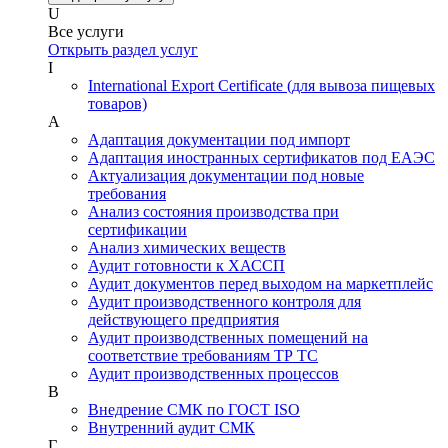
U
Все услуги
Открыть раздел услуг
I
International Export Certificate (для вывоза пищевых
товаров)
А
Адаптация документации под импорт
Адаптация иностранных сертификатов под ЕАЭС
Актуализация документации под новые
требования
Анализ состояния производства при
сертификации
Анализ химических веществ
Аудит готовности к ХАССП
Аудит документов перед выходом на маркетплейс
Аудит производственного контроля для
действующего предприятия
Аудит производственных помещений на
соответствие требованиям ТР ТС
Аудит производственных процессов
В
Внедрение СМК по ГОСТ ISO
Внутренний аудит СМК
Г