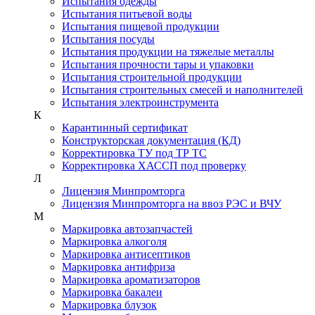
Испытания одежды
Испытания питьевой воды
Испытания пищевой продукции
Испытания посуды
Испытания продукции на тяжелые металлы
Испытания прочности тары и упаковки
Испытания строительной продукции
Испытания строительных смесей и наполнителей
Испытания электроинструмента
К
Карантинный сертификат
Конструкторская документация (КД)
Корректировка ТУ под ТР ТС
Корректировка ХАССП под проверку
Л
Лицензия Минпромторга
Лицензия Минпромторга на ввоз РЭС и ВЧУ
М
Маркировка автозапчастей
Маркировка алкоголя
Маркировка антисептиков
Маркировка антифриза
Маркировка ароматизаторов
Маркировка бакалеи
Маркировка блузок