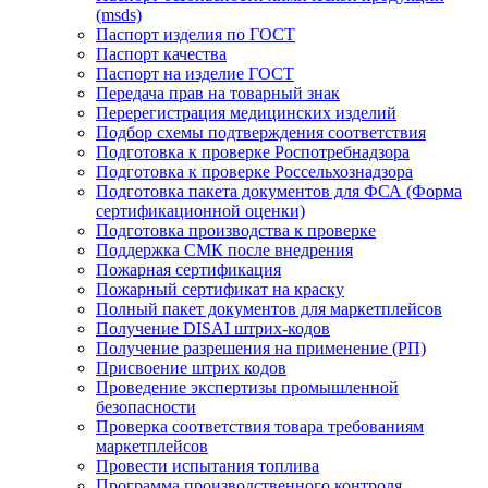
(msds)
Паспорт изделия по ГОСТ
Паспорт качества
Паспорт на изделие ГОСТ
Передача прав на товарный знак
Перерегистрация медицинских изделий
Подбор схемы подтверждения соответствия
Подготовка к проверке Роспотребнадзора
Подготовка к проверке Россельхознадзора
Подготовка пакета документов для ФСА (Форма
сертификационной оценки)
Подготовка производства к проверке
Поддержка СМК после внедрения
Пожарная сертификация
Пожарный сертификат на краску
Полный пакет документов для маркетплейсов
Получение DISAI штрих-кодов
Получение разрешения на применение (РП)
Присвоение штрих кодов
Проведение экспертизы промышленной
безопасности
Проверка соответствия товара требованиям
маркетплейсов
Провести испытания топлива
Программа производственного контроля