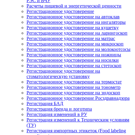
РЭС и ВЧУ
Расчеты пищевой и энергетической ценности
Регистрационное удостоверение
Регистрационное удостоверение на автоклав
Регистрационное удостоверение на ингаляторы
Регистрационное удостоверение на кушетку
Регистрационное удостоверение на ларингоскоп
Регистрационное удостоверение на матрас
Регистрационное удостоверение на микроскоп
Регистрационное удостоверение на молокоотсосы
Регистрационное удостоверение на ножницы
Регистрационное удостоверение на носилки
Регистрационное удостоверение на стетоскоп
Регистрационное удостоверение на
стоматологическую установку
Регистрационное удостоверение на термостат
Регистрационное удостоверение на тонометр
Регистрационное удостоверение на эндоскоп
Регистрационное удостоверение Росздравнадзора
Регистрация БАД
Регистрация бренда и логотипа
Регистрация изменений в РУ
Регистрация изменений к Техническим условиям
(ТУ)
Регистрация импортных этикеток (Food labeling