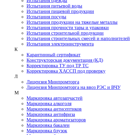
Испытания одежды
Испытания питьевой воды
Испытания пищевой продукции
Испытания посуды
Испытания продукции на тяжелые металлы
Испытания прочности тары и упаковки
Испытания строительной продукции
Испытания строительных смесей и наполнителей
Испытания электроинструмента
К
Карантинный сертификат
Конструкторская документация (КД)
Корректировка ТУ под ТР ТС
Корректировка ХАССП под проверку
Л
Лицензия Минпромторга
Лицензия Минпромторга на ввоз РЭС и ВЧУ
М
Маркировка автозапчастей
Маркировка алкоголя
Маркировка антисептиков
Маркировка антифриза
Маркировка ароматизаторов
Маркировка бакалеи
Маркировка блузок