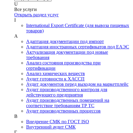
U
Все услуги
Открыть раздел услуг
I
International Export Certificate (для вывоза пищевых
товаров)
А
Адаптация документации под импорт
Адаптация иностранных сертификатов под ЕАЭС
Актуализация документации под новые
требования
Анализ состояния производства при
сертификации
Анализ химических веществ
Аудит готовности к ХАССП
Аудит документов перед выходом на маркетплейс
Аудит производственного контроля для
действующего предприятия
Аудит производственных помещений на
соответствие требованиям ТР ТС
Аудит производственных процессов
В
Внедрение СМК по ГОСТ ISO
Внутренний аудит СМК
Г