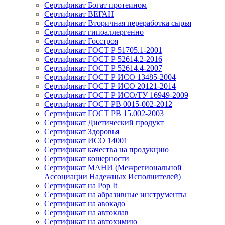
Сертификат Богат протеином
Сертификат ВЕГАН
Сертификат Вторичная переработка сырья
Сертификат гипоаллергенно
Сертификат Госстроя
Сертификат ГОСТ Р 51705.1-2001
Сертификат ГОСТ Р 52614.2-2016
Сертификат ГОСТ Р 52614.4-2007
Сертификат ГОСТ Р ИСО 13485-2004
Сертификат ГОСТ Р ИСО 20121-2014
Сертификат ГОСТ Р ИСО/ТУ 16949-2009
Сертификат ГОСТ РВ 0015-002-2012
Сертификат ГОСТ РВ 15.002-2003
Сертификат Диетический продукт
Сертификат Здоровья
Сертификат ИСО 14001
Сертификат качества на продукцию
Сертификат кошерности
Сертификат МАНИ (Межрегиональной
Ассоциации Надежных Исполнителей)
Сертификат на Pop It
Сертификат на абразивные инструменты
Сертификат на авокадо
Сертификат на автоклав
Сертификат на автохимию