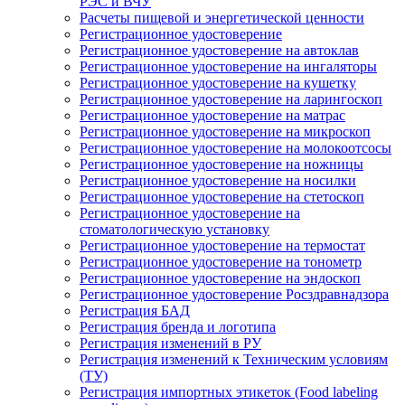
РЭС и ВЧУ
Расчеты пищевой и энергетической ценности
Регистрационное удостоверение
Регистрационное удостоверение на автоклав
Регистрационное удостоверение на ингаляторы
Регистрационное удостоверение на кушетку
Регистрационное удостоверение на ларингоскоп
Регистрационное удостоверение на матрас
Регистрационное удостоверение на микроскоп
Регистрационное удостоверение на молокоотсосы
Регистрационное удостоверение на ножницы
Регистрационное удостоверение на носилки
Регистрационное удостоверение на стетоскоп
Регистрационное удостоверение на
стоматологическую установку
Регистрационное удостоверение на термостат
Регистрационное удостоверение на тонометр
Регистрационное удостоверение на эндоскоп
Регистрационное удостоверение Росздравнадзора
Регистрация БАД
Регистрация бренда и логотипа
Регистрация изменений в РУ
Регистрация изменений к Техническим условиям
(ТУ)
Регистрация импортных этикеток (Food labeling