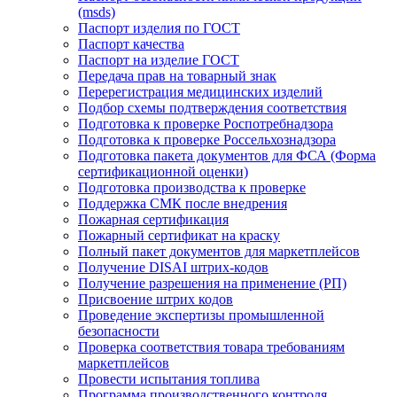
(msds)
Паспорт изделия по ГОСТ
Паспорт качества
Паспорт на изделие ГОСТ
Передача прав на товарный знак
Перерегистрация медицинских изделий
Подбор схемы подтверждения соответствия
Подготовка к проверке Роспотребнадзора
Подготовка к проверке Россельхознадзора
Подготовка пакета документов для ФСА (Форма
сертификационной оценки)
Подготовка производства к проверке
Поддержка СМК после внедрения
Пожарная сертификация
Пожарный сертификат на краску
Полный пакет документов для маркетплейсов
Получение DISAI штрих-кодов
Получение разрешения на применение (РП)
Присвоение штрих кодов
Проведение экспертизы промышленной
безопасности
Проверка соответствия товара требованиям
маркетплейсов
Провести испытания топлива
Программа производственного контроля