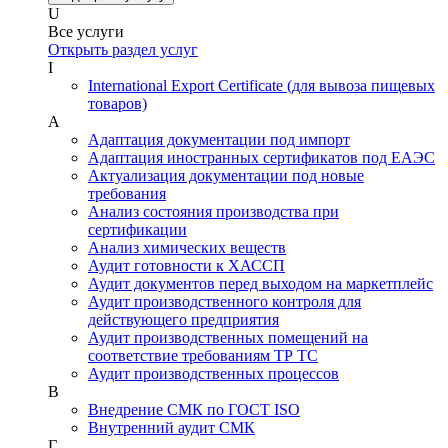
U
Все услуги
Открыть раздел услуг
I
International Export Certificate (для вывоза пищевых
товаров)
А
Адаптация документации под импорт
Адаптация иностранных сертификатов под ЕАЭС
Актуализация документации под новые
требования
Анализ состояния производства при
сертификации
Анализ химических веществ
Аудит готовности к ХАССП
Аудит документов перед выходом на маркетплейс
Аудит производственного контроля для
действующего предприятия
Аудит производственных помещений на
соответствие требованиям ТР ТС
Аудит производственных процессов
В
Внедрение СМК по ГОСТ ISO
Внутренний аудит СМК
Г