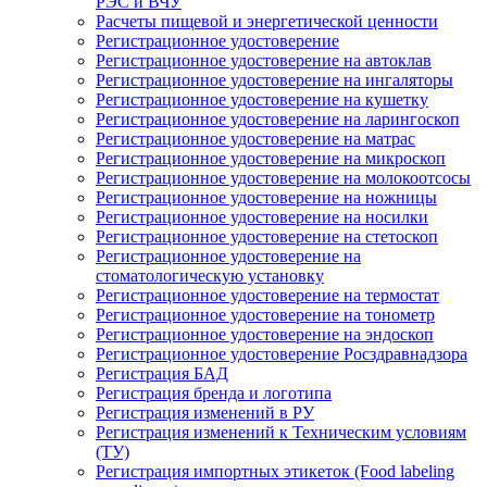
РЭС и ВЧУ
Расчеты пищевой и энергетической ценности
Регистрационное удостоверение
Регистрационное удостоверение на автоклав
Регистрационное удостоверение на ингаляторы
Регистрационное удостоверение на кушетку
Регистрационное удостоверение на ларингоскоп
Регистрационное удостоверение на матрас
Регистрационное удостоверение на микроскоп
Регистрационное удостоверение на молокоотсосы
Регистрационное удостоверение на ножницы
Регистрационное удостоверение на носилки
Регистрационное удостоверение на стетоскоп
Регистрационное удостоверение на
стоматологическую установку
Регистрационное удостоверение на термостат
Регистрационное удостоверение на тонометр
Регистрационное удостоверение на эндоскоп
Регистрационное удостоверение Росздравнадзора
Регистрация БАД
Регистрация бренда и логотипа
Регистрация изменений в РУ
Регистрация изменений к Техническим условиям
(ТУ)
Регистрация импортных этикеток (Food labeling