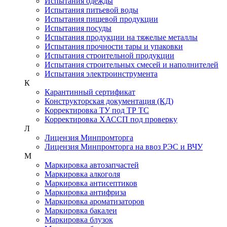
Испытания одежды
Испытания питьевой воды
Испытания пищевой продукции
Испытания посуды
Испытания продукции на тяжелые металлы
Испытания прочности тары и упаковки
Испытания строительной продукции
Испытания строительных смесей и наполнителей
Испытания электроинструмента
К
Карантинный сертификат
Конструкторская документация (КД)
Корректировка ТУ под ТР ТС
Корректировка ХАССП под проверку
Л
Лицензия Минпромторга
Лицензия Минпромторга на ввоз РЭС и ВЧУ
М
Маркировка автозапчастей
Маркировка алкоголя
Маркировка антисептиков
Маркировка антифриза
Маркировка ароматизаторов
Маркировка бакалеи
Маркировка блузок