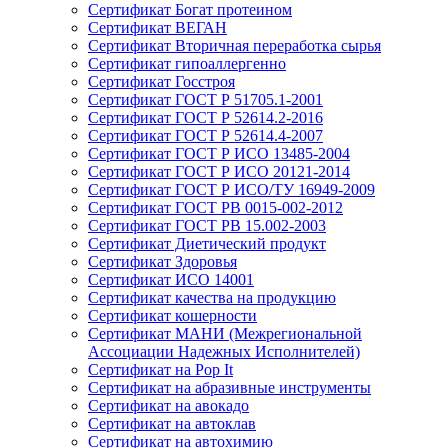
Сертификат Богат протеином
Сертификат ВЕГАН
Сертификат Вторичная переработка сырья
Сертификат гипоаллергенно
Сертификат Госстроя
Сертификат ГОСТ Р 51705.1-2001
Сертификат ГОСТ Р 52614.2-2016
Сертификат ГОСТ Р 52614.4-2007
Сертификат ГОСТ Р ИСО 13485-2004
Сертификат ГОСТ Р ИСО 20121-2014
Сертификат ГОСТ Р ИСО/ТУ 16949-2009
Сертификат ГОСТ РВ 0015-002-2012
Сертификат ГОСТ РВ 15.002-2003
Сертификат Диетический продукт
Сертификат Здоровья
Сертификат ИСО 14001
Сертификат качества на продукцию
Сертификат кошерности
Сертификат МАНИ (Межрегиональной
Ассоциации Надежных Исполнителей)
Сертификат на Pop It
Сертификат на абразивные инструменты
Сертификат на авокадо
Сертификат на автоклав
Сертификат на автохимию