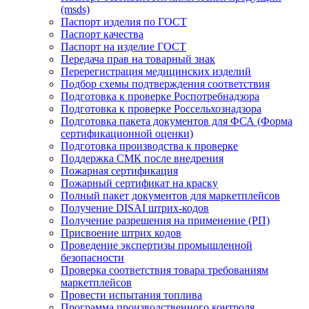
(msds)
Паспорт изделия по ГОСТ
Паспорт качества
Паспорт на изделие ГОСТ
Передача прав на товарный знак
Перерегистрация медицинских изделий
Подбор схемы подтверждения соответствия
Подготовка к проверке Роспотребнадзора
Подготовка к проверке Россельхознадзора
Подготовка пакета документов для ФСА (Форма
сертификационной оценки)
Подготовка производства к проверке
Поддержка СМК после внедрения
Пожарная сертификация
Пожарный сертификат на краску
Полный пакет документов для маркетплейсов
Получение DISAI штрих-кодов
Получение разрешения на применение (РП)
Присвоение штрих кодов
Проведение экспертизы промышленной
безопасности
Проверка соответствия товара требованиям
маркетплейсов
Провести испытания топлива
Программа производственного контроля