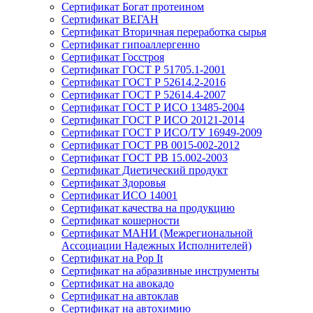
Сертификат Богат протеином
Сертификат ВЕГАН
Сертификат Вторичная переработка сырья
Сертификат гипоаллергенно
Сертификат Госстроя
Сертификат ГОСТ Р 51705.1-2001
Сертификат ГОСТ Р 52614.2-2016
Сертификат ГОСТ Р 52614.4-2007
Сертификат ГОСТ Р ИСО 13485-2004
Сертификат ГОСТ Р ИСО 20121-2014
Сертификат ГОСТ Р ИСО/ТУ 16949-2009
Сертификат ГОСТ РВ 0015-002-2012
Сертификат ГОСТ РВ 15.002-2003
Сертификат Диетический продукт
Сертификат Здоровья
Сертификат ИСО 14001
Сертификат качества на продукцию
Сертификат кошерности
Сертификат МАНИ (Межрегиональной
Ассоциации Надежных Исполнителей)
Сертификат на Pop It
Сертификат на абразивные инструменты
Сертификат на авокадо
Сертификат на автоклав
Сертификат на автохимию