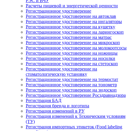
РЭС и ВЧУ
Расчеты пищевой и энергетической ценности
Регистрационное удостоверение
Регистрационное удостоверение на автоклав
Регистрационное удостоверение на ингаляторы
Регистрационное удостоверение на кушетку
Регистрационное удостоверение на ларингоскоп
Регистрационное удостоверение на матрас
Регистрационное удостоверение на микроскоп
Регистрационное удостоверение на молокоотсосы
Регистрационное удостоверение на ножницы
Регистрационное удостоверение на носилки
Регистрационное удостоверение на стетоскоп
Регистрационное удостоверение на
стоматологическую установку
Регистрационное удостоверение на термостат
Регистрационное удостоверение на тонометр
Регистрационное удостоверение на эндоскоп
Регистрационное удостоверение Росздравнадзора
Регистрация БАД
Регистрация бренда и логотипа
Регистрация изменений в РУ
Регистрация изменений к Техническим условиям
(ТУ)
Регистрация импортных этикеток (Food labeling