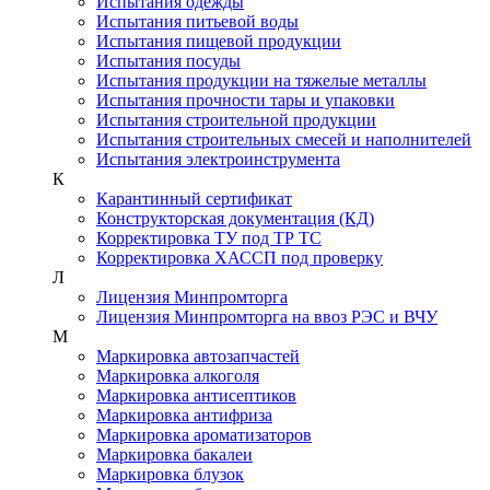
Испытания одежды
Испытания питьевой воды
Испытания пищевой продукции
Испытания посуды
Испытания продукции на тяжелые металлы
Испытания прочности тары и упаковки
Испытания строительной продукции
Испытания строительных смесей и наполнителей
Испытания электроинструмента
К
Карантинный сертификат
Конструкторская документация (КД)
Корректировка ТУ под ТР ТС
Корректировка ХАССП под проверку
Л
Лицензия Минпромторга
Лицензия Минпромторга на ввоз РЭС и ВЧУ
М
Маркировка автозапчастей
Маркировка алкоголя
Маркировка антисептиков
Маркировка антифриза
Маркировка ароматизаторов
Маркировка бакалеи
Маркировка блузок