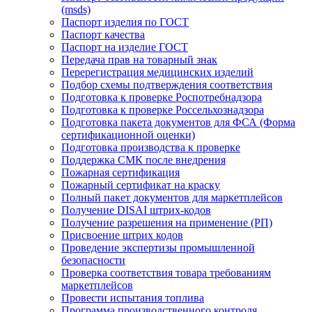
(msds)
Паспорт изделия по ГОСТ
Паспорт качества
Паспорт на изделие ГОСТ
Передача прав на товарный знак
Перерегистрация медицинских изделий
Подбор схемы подтверждения соответствия
Подготовка к проверке Роспотребнадзора
Подготовка к проверке Россельхознадзора
Подготовка пакета документов для ФСА (Форма
сертификационной оценки)
Подготовка производства к проверке
Поддержка СМК после внедрения
Пожарная сертификация
Пожарный сертификат на краску
Полный пакет документов для маркетплейсов
Получение DISAI штрих-кодов
Получение разрешения на применение (РП)
Присвоение штрих кодов
Проведение экспертизы промышленной
безопасности
Проверка соответствия товара требованиям
маркетплейсов
Провести испытания топлива
Программа производственного контроля