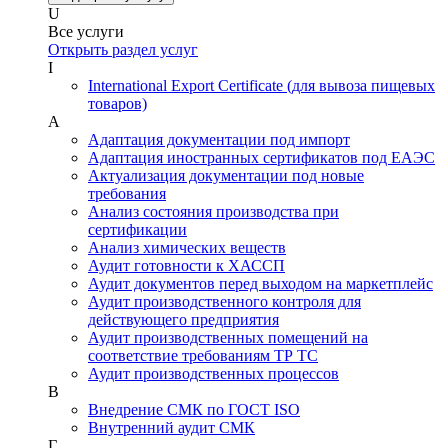
U
Все услуги
Открыть раздел услуг
I
International Export Certificate (для вывоза пищевых
товаров)
А
Адаптация документации под импорт
Адаптация иностранных сертификатов под ЕАЭС
Актуализация документации под новые
требования
Анализ состояния производства при
сертификации
Анализ химических веществ
Аудит готовности к ХАССП
Аудит документов перед выходом на маркетплейс
Аудит производственного контроля для
действующего предприятия
Аудит производственных помещений на
соответствие требованиям ТР ТС
Аудит производственных процессов
В
Внедрение СМК по ГОСТ ISO
Внутренний аудит СМК
Г