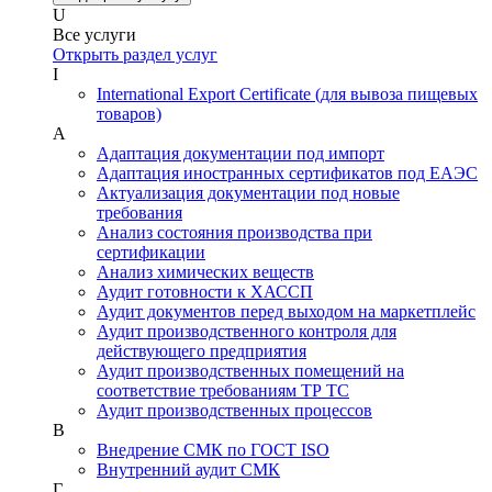
U
Все услуги
Открыть раздел услуг
I
International Export Certificate (для вывоза пищевых
товаров)
А
Адаптация документации под импорт
Адаптация иностранных сертификатов под ЕАЭС
Актуализация документации под новые
требования
Анализ состояния производства при
сертификации
Анализ химических веществ
Аудит готовности к ХАССП
Аудит документов перед выходом на маркетплейс
Аудит производственного контроля для
действующего предприятия
Аудит производственных помещений на
соответствие требованиям ТР ТС
Аудит производственных процессов
В
Внедрение СМК по ГОСТ ISO
Внутренний аудит СМК
Г