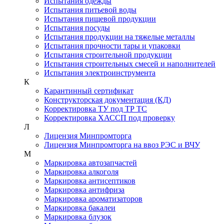
Испытания одежды
Испытания питьевой воды
Испытания пищевой продукции
Испытания посуды
Испытания продукции на тяжелые металлы
Испытания прочности тары и упаковки
Испытания строительной продукции
Испытания строительных смесей и наполнителей
Испытания электроинструмента
К
Карантинный сертификат
Конструкторская документация (КД)
Корректировка ТУ под ТР ТС
Корректировка ХАССП под проверку
Л
Лицензия Минпромторга
Лицензия Минпромторга на ввоз РЭС и ВЧУ
М
Маркировка автозапчастей
Маркировка алкоголя
Маркировка антисептиков
Маркировка антифриза
Маркировка ароматизаторов
Маркировка бакалеи
Маркировка блузок