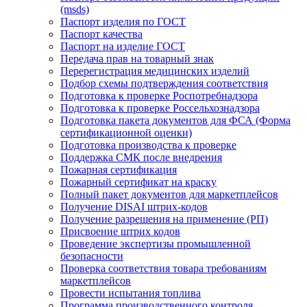
(msds)
Паспорт изделия по ГОСТ
Паспорт качества
Паспорт на изделие ГОСТ
Передача прав на товарный знак
Перерегистрация медицинских изделий
Подбор схемы подтверждения соответствия
Подготовка к проверке Роспотребнадзора
Подготовка к проверке Россельхознадзора
Подготовка пакета документов для ФСА (Форма
сертификационной оценки)
Подготовка производства к проверке
Поддержка СМК после внедрения
Пожарная сертификация
Пожарный сертификат на краску
Полный пакет документов для маркетплейсов
Получение DISAI штрих-кодов
Получение разрешения на применение (РП)
Присвоение штрих кодов
Проведение экспертизы промышленной
безопасности
Проверка соответствия товара требованиям
маркетплейсов
Провести испытания топлива
Программа производственного контроля