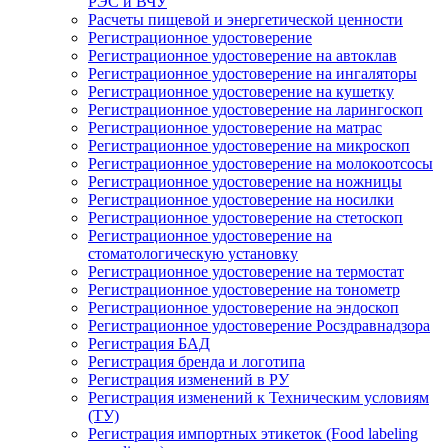
РЭС и ВЧУ
Расчеты пищевой и энергетической ценности
Регистрационное удостоверение
Регистрационное удостоверение на автоклав
Регистрационное удостоверение на ингаляторы
Регистрационное удостоверение на кушетку
Регистрационное удостоверение на ларингоскоп
Регистрационное удостоверение на матрас
Регистрационное удостоверение на микроскоп
Регистрационное удостоверение на молокоотсосы
Регистрационное удостоверение на ножницы
Регистрационное удостоверение на носилки
Регистрационное удостоверение на стетоскоп
Регистрационное удостоверение на
стоматологическую установку
Регистрационное удостоверение на термостат
Регистрационное удостоверение на тонометр
Регистрационное удостоверение на эндоскоп
Регистрационное удостоверение Росздравнадзора
Регистрация БАД
Регистрация бренда и логотипа
Регистрация изменений в РУ
Регистрация изменений к Техническим условиям
(ТУ)
Регистрация импортных этикеток (Food labeling