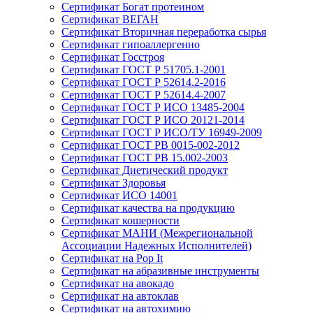
Сертификат Богат протеином
Сертификат ВЕГАН
Сертификат Вторичная переработка сырья
Сертификат гипоаллергенно
Сертификат Госстроя
Сертификат ГОСТ Р 51705.1-2001
Сертификат ГОСТ Р 52614.2-2016
Сертификат ГОСТ Р 52614.4-2007
Сертификат ГОСТ Р ИСО 13485-2004
Сертификат ГОСТ Р ИСО 20121-2014
Сертификат ГОСТ Р ИСО/ТУ 16949-2009
Сертификат ГОСТ РВ 0015-002-2012
Сертификат ГОСТ РВ 15.002-2003
Сертификат Диетический продукт
Сертификат Здоровья
Сертификат ИСО 14001
Сертификат качества на продукцию
Сертификат кошерности
Сертификат МАНИ (Межрегиональной
Ассоциации Надежных Исполнителей)
Сертификат на Pop It
Сертификат на абразивные инструменты
Сертификат на авокадо
Сертификат на автоклав
Сертификат на автохимию