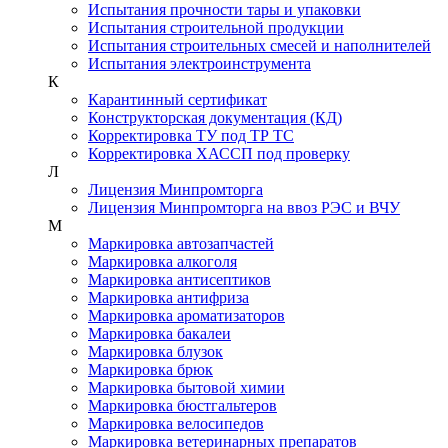
Испытания прочности тары и упаковки
Испытания строительной продукции
Испытания строительных смесей и наполнителей
Испытания электроинструмента
К
Карантинный сертификат
Конструкторская документация (КД)
Корректировка ТУ под ТР ТС
Корректировка ХАССП под проверку
Л
Лицензия Минпромторга
Лицензия Минпромторга на ввоз РЭС и ВЧУ
М
Маркировка автозапчастей
Маркировка алкоголя
Маркировка антисептиков
Маркировка антифриза
Маркировка ароматизаторов
Маркировка бакалеи
Маркировка блузок
Маркировка брюк
Маркировка бытовой химии
Маркировка бюстгальтеров
Маркировка велосипедов
Маркировка ветеринарных препаратов