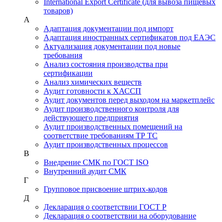
International Export Certificate (для вывоза пищевых
товаров)
А
Адаптация документации под импорт
Адаптация иностранных сертификатов под ЕАЭС
Актуализация документации под новые
требования
Анализ состояния производства при
сертификации
Анализ химических веществ
Аудит готовности к ХАССП
Аудит документов перед выходом на маркетплейс
Аудит производственного контроля для
действующего предприятия
Аудит производственных помещений на
соответствие требованиям ТР ТС
Аудит производственных процессов
В
Внедрение СМК по ГОСТ ISO
Внутренний аудит СМК
Г
Групповое присвоение штрих-кодов
Д
Декларация о соответствии ГОСТ Р
Декларация о соответствии на оборудование