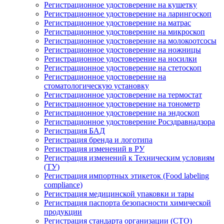
Регистрационное удостоверение на кушетку
Регистрационное удостоверение на ларингоскоп
Регистрационное удостоверение на матрас
Регистрационное удостоверение на микроскоп
Регистрационное удостоверение на молокоотсосы
Регистрационное удостоверение на ножницы
Регистрационное удостоверение на носилки
Регистрационное удостоверение на стетоскоп
Регистрационное удостоверение на
стоматологическую установку
Регистрационное удостоверение на термостат
Регистрационное удостоверение на тонометр
Регистрационное удостоверение на эндоскоп
Регистрационное удостоверение Росздравнадзора
Регистрация БАД
Регистрация бренда и логотипа
Регистрация изменений в РУ
Регистрация изменений к Техническим условиям
(ТУ)
Регистрация импортных этикеток (Food labeling
compliance)
Регистрация медицинской упаковки и тары
Регистрация паспорта безопасности химической
продукции
Регистрация стандарта организации (СТО)