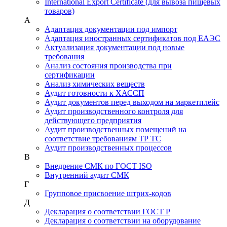
International Export Certificate (для вывоза пищевых
товаров)
А
Адаптация документации под импорт
Адаптация иностранных сертификатов под ЕАЭС
Актуализация документации под новые
требования
Анализ состояния производства при
сертификации
Анализ химических веществ
Аудит готовности к ХАССП
Аудит документов перед выходом на маркетплейс
Аудит производственного контроля для
действующего предприятия
Аудит производственных помещений на
соответствие требованиям ТР ТС
Аудит производственных процессов
В
Внедрение СМК по ГОСТ ISO
Внутренний аудит СМК
Г
Групповое присвоение штрих-кодов
Д
Декларация о соответствии ГОСТ Р
Декларация о соответствии на оборудование