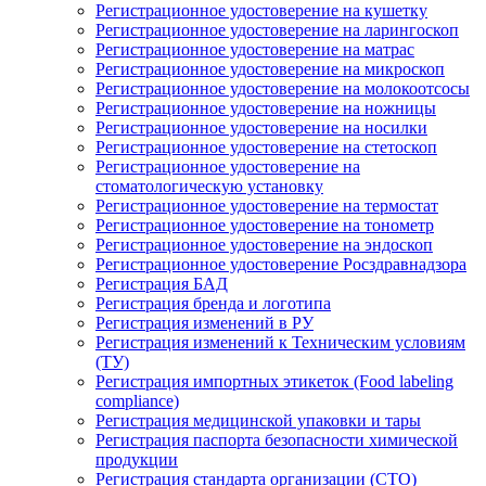
Регистрационное удостоверение на кушетку
Регистрационное удостоверение на ларингоскоп
Регистрационное удостоверение на матрас
Регистрационное удостоверение на микроскоп
Регистрационное удостоверение на молокоотсосы
Регистрационное удостоверение на ножницы
Регистрационное удостоверение на носилки
Регистрационное удостоверение на стетоскоп
Регистрационное удостоверение на
стоматологическую установку
Регистрационное удостоверение на термостат
Регистрационное удостоверение на тонометр
Регистрационное удостоверение на эндоскоп
Регистрационное удостоверение Росздравнадзора
Регистрация БАД
Регистрация бренда и логотипа
Регистрация изменений в РУ
Регистрация изменений к Техническим условиям
(ТУ)
Регистрация импортных этикеток (Food labeling
compliance)
Регистрация медицинской упаковки и тары
Регистрация паспорта безопасности химической
продукции
Регистрация стандарта организации (СТО)