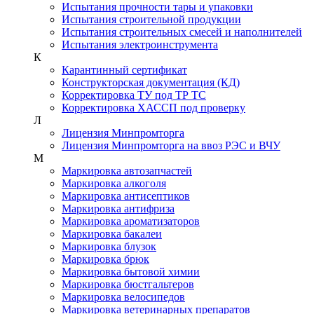
Испытания прочности тары и упаковки
Испытания строительной продукции
Испытания строительных смесей и наполнителей
Испытания электроинструмента
К
Карантинный сертификат
Конструкторская документация (КД)
Корректировка ТУ под ТР ТС
Корректировка ХАССП под проверку
Л
Лицензия Минпромторга
Лицензия Минпромторга на ввоз РЭС и ВЧУ
М
Маркировка автозапчастей
Маркировка алкоголя
Маркировка антисептиков
Маркировка антифриза
Маркировка ароматизаторов
Маркировка бакалеи
Маркировка блузок
Маркировка брюк
Маркировка бытовой химии
Маркировка бюстгальтеров
Маркировка велосипедов
Маркировка ветеринарных препаратов