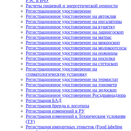
РЭС и ВЧУ
Расчеты пищевой и энергетической ценности
Регистрационное удостоверение
Регистрационное удостоверение на автоклав
Регистрационное удостоверение на ингаляторы
Регистрационное удостоверение на кушетку
Регистрационное удостоверение на ларингоскоп
Регистрационное удостоверение на матрас
Регистрационное удостоверение на микроскоп
Регистрационное удостоверение на молокоотсосы
Регистрационное удостоверение на ножницы
Регистрационное удостоверение на носилки
Регистрационное удостоверение на стетоскоп
Регистрационное удостоверение на
стоматологическую установку
Регистрационное удостоверение на термостат
Регистрационное удостоверение на тонометр
Регистрационное удостоверение на эндоскоп
Регистрационное удостоверение Росздравнадзора
Регистрация БАД
Регистрация бренда и логотипа
Регистрация изменений в РУ
Регистрация изменений к Техническим условиям
(ТУ)
Регистрация импортных этикеток (Food labeling