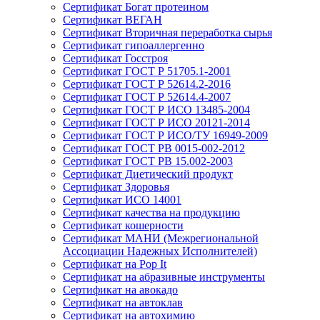
Сертификат Богат протеином
Сертификат ВЕГАН
Сертификат Вторичная переработка сырья
Сертификат гипоаллергенно
Сертификат Госстроя
Сертификат ГОСТ Р 51705.1-2001
Сертификат ГОСТ Р 52614.2-2016
Сертификат ГОСТ Р 52614.4-2007
Сертификат ГОСТ Р ИСО 13485-2004
Сертификат ГОСТ Р ИСО 20121-2014
Сертификат ГОСТ Р ИСО/ТУ 16949-2009
Сертификат ГОСТ РВ 0015-002-2012
Сертификат ГОСТ РВ 15.002-2003
Сертификат Диетический продукт
Сертификат Здоровья
Сертификат ИСО 14001
Сертификат качества на продукцию
Сертификат кошерности
Сертификат МАНИ (Межрегиональной
Ассоциации Надежных Исполнителей)
Сертификат на Pop It
Сертификат на абразивные инструменты
Сертификат на авокадо
Сертификат на автоклав
Сертификат на автохимию