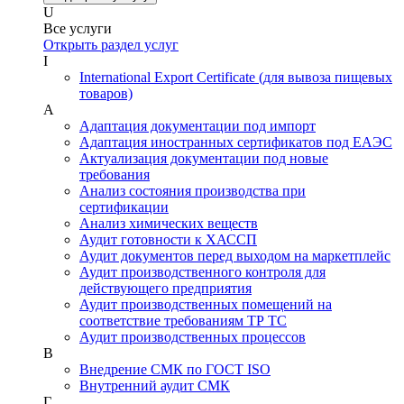
U
Все услуги
Открыть раздел услуг
I
International Export Certificate (для вывоза пищевых
товаров)
А
Адаптация документации под импорт
Адаптация иностранных сертификатов под ЕАЭС
Актуализация документации под новые
требования
Анализ состояния производства при
сертификации
Анализ химических веществ
Аудит готовности к ХАССП
Аудит документов перед выходом на маркетплейс
Аудит производственного контроля для
действующего предприятия
Аудит производственных помещений на
соответствие требованиям ТР ТС
Аудит производственных процессов
В
Внедрение СМК по ГОСТ ISO
Внутренний аудит СМК
Г