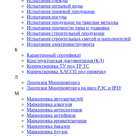
Испытания одежды
Испытания питьевой воды
Испытания пищевой продукции
Испытания посуды
Испытания продукции на тяжелые металлы
Испытания прочности тары и упаковки
Испытания строительной продукции
Испытания строительных смесей и наполнителей
Испытания электроинструмента
К
Карантинный сертификат
Конструкторская документация (КД)
Корректировка ТУ под ТР ТС
Корректировка ХАССП под проверку
Л
Лицензия Минпромторга
Лицензия Минпромторга на ввоз РЭС и ВЧУ
М
Маркировка автозапчастей
Маркировка алкоголя
Маркировка антисептиков
Маркировка антифриза
Маркировка ароматизаторов
Маркировка бакалеи
Маркировка блузок