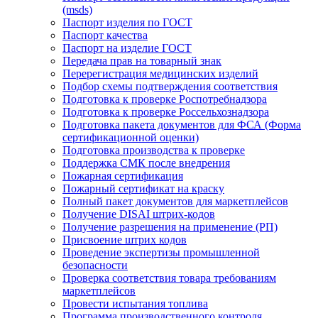
(msds)
Паспорт изделия по ГОСТ
Паспорт качества
Паспорт на изделие ГОСТ
Передача прав на товарный знак
Перерегистрация медицинских изделий
Подбор схемы подтверждения соответствия
Подготовка к проверке Роспотребнадзора
Подготовка к проверке Россельхознадзора
Подготовка пакета документов для ФСА (Форма
сертификационной оценки)
Подготовка производства к проверке
Поддержка СМК после внедрения
Пожарная сертификация
Пожарный сертификат на краску
Полный пакет документов для маркетплейсов
Получение DISAI штрих-кодов
Получение разрешения на применение (РП)
Присвоение штрих кодов
Проведение экспертизы промышленной
безопасности
Проверка соответствия товара требованиям
маркетплейсов
Провести испытания топлива
Программа производственного контроля