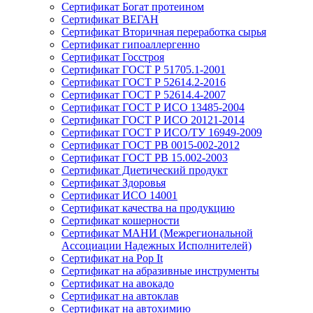
Сертификат Богат протеином
Сертификат ВЕГАН
Сертификат Вторичная переработка сырья
Сертификат гипоаллергенно
Сертификат Госстроя
Сертификат ГОСТ Р 51705.1-2001
Сертификат ГОСТ Р 52614.2-2016
Сертификат ГОСТ Р 52614.4-2007
Сертификат ГОСТ Р ИСО 13485-2004
Сертификат ГОСТ Р ИСО 20121-2014
Сертификат ГОСТ Р ИСО/ТУ 16949-2009
Сертификат ГОСТ РВ 0015-002-2012
Сертификат ГОСТ РВ 15.002-2003
Сертификат Диетический продукт
Сертификат Здоровья
Сертификат ИСО 14001
Сертификат качества на продукцию
Сертификат кошерности
Сертификат МАНИ (Межрегиональной
Ассоциации Надежных Исполнителей)
Сертификат на Pop It
Сертификат на абразивные инструменты
Сертификат на авокадо
Сертификат на автоклав
Сертификат на автохимию