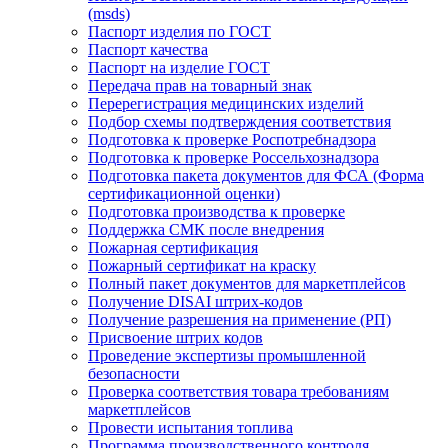
(msds)
Паспорт изделия по ГОСТ
Паспорт качества
Паспорт на изделие ГОСТ
Передача прав на товарный знак
Перерегистрация медицинских изделий
Подбор схемы подтверждения соответствия
Подготовка к проверке Роспотребнадзора
Подготовка к проверке Россельхознадзора
Подготовка пакета документов для ФСА (Форма
сертификационной оценки)
Подготовка производства к проверке
Поддержка СМК после внедрения
Пожарная сертификация
Пожарный сертификат на краску
Полный пакет документов для маркетплейсов
Получение DISAI штрих-кодов
Получение разрешения на применение (РП)
Присвоение штрих кодов
Проведение экспертизы промышленной
безопасности
Проверка соответствия товара требованиям
маркетплейсов
Провести испытания топлива
Программа производственного контроля