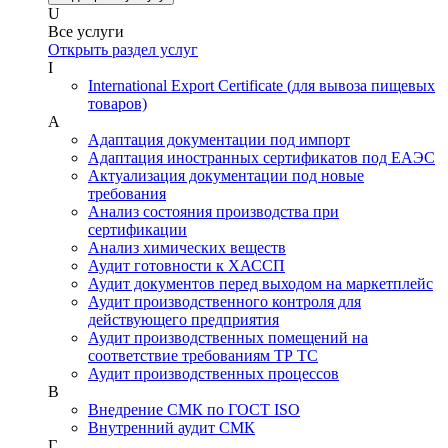
U
Все услуги
Открыть раздел услуг
I
International Export Certificate (для вывоза пищевых
товаров)
А
Адаптация документации под импорт
Адаптация иностранных сертификатов под ЕАЭС
Актуализация документации под новые
требования
Анализ состояния производства при
сертификации
Анализ химических веществ
Аудит готовности к ХАССП
Аудит документов перед выходом на маркетплейс
Аудит производственного контроля для
действующего предприятия
Аудит производственных помещений на
соответствие требованиям ТР ТС
Аудит производственных процессов
В
Внедрение СМК по ГОСТ ISO
Внутренний аудит СМК
Г