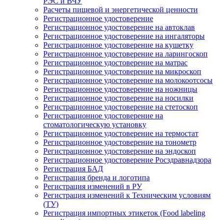
РЭС и ВЧУ
Расчеты пищевой и энергетической ценности
Регистрационное удостоверение
Регистрационное удостоверение на автоклав
Регистрационное удостоверение на ингаляторы
Регистрационное удостоверение на кушетку
Регистрационное удостоверение на ларингоскоп
Регистрационное удостоверение на матрас
Регистрационное удостоверение на микроскоп
Регистрационное удостоверение на молокоотсосы
Регистрационное удостоверение на ножницы
Регистрационное удостоверение на носилки
Регистрационное удостоверение на стетоскоп
Регистрационное удостоверение на
стоматологическую установку
Регистрационное удостоверение на термостат
Регистрационное удостоверение на тонометр
Регистрационное удостоверение на эндоскоп
Регистрационное удостоверение Росздравнадзора
Регистрация БАД
Регистрация бренда и логотипа
Регистрация изменений в РУ
Регистрация изменений к Техническим условиям
(ТУ)
Регистрация импортных этикеток (Food labeling