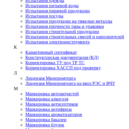
Испытания одежды
Испытания питьевой воды
Испытания пищевой продукции
Испытания посуды
Испытания продукции на тяжелые металлы
Испытания прочности тары и упаковки
Испытания строительной продукции
Испытания строительных смесей и наполнителей
Испытания электроинструмента
К
Карантинный сертификат
Конструкторская документация (КД)
Корректировка ТУ под ТР ТС
Корректировка ХАССП под проверку
Л
Лицензия Минпромторга
Лицензия Минпромторга на ввоз РЭС и ВЧУ
М
Маркировка автозапчастей
Маркировка алкоголя
Маркировка антисептиков
Маркировка антифриза
Маркировка ароматизаторов
Маркировка бакалеи
Маркировка блузок