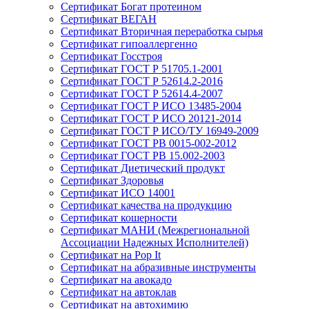
Сертификат Богат протеином
Сертификат ВЕГАН
Сертификат Вторичная переработка сырья
Сертификат гипоаллергенно
Сертификат Госстроя
Сертификат ГОСТ Р 51705.1-2001
Сертификат ГОСТ Р 52614.2-2016
Сертификат ГОСТ Р 52614.4-2007
Сертификат ГОСТ Р ИСО 13485-2004
Сертификат ГОСТ Р ИСО 20121-2014
Сертификат ГОСТ Р ИСО/ТУ 16949-2009
Сертификат ГОСТ РВ 0015-002-2012
Сертификат ГОСТ РВ 15.002-2003
Сертификат Диетический продукт
Сертификат Здоровья
Сертификат ИСО 14001
Сертификат качества на продукцию
Сертификат кошерности
Сертификат МАНИ (Межрегиональной
Ассоциации Надежных Исполнителей)
Сертификат на Pop It
Сертификат на абразивные инструменты
Сертификат на авокадо
Сертификат на автоклав
Сертификат на автохимию