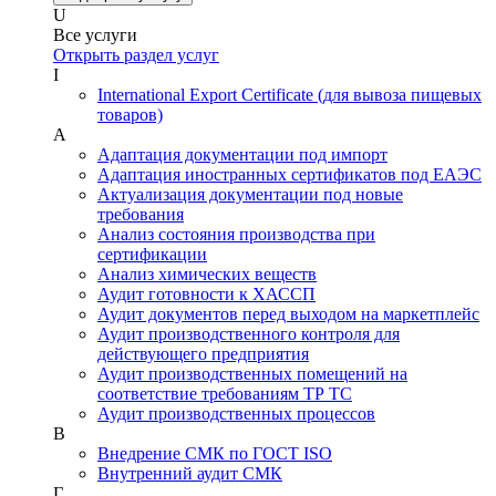
U
Все услуги
Открыть раздел услуг
I
International Export Certificate (для вывоза пищевых
товаров)
А
Адаптация документации под импорт
Адаптация иностранных сертификатов под ЕАЭС
Актуализация документации под новые
требования
Анализ состояния производства при
сертификации
Анализ химических веществ
Аудит готовности к ХАССП
Аудит документов перед выходом на маркетплейс
Аудит производственного контроля для
действующего предприятия
Аудит производственных помещений на
соответствие требованиям ТР ТС
Аудит производственных процессов
В
Внедрение СМК по ГОСТ ISO
Внутренний аудит СМК
Г