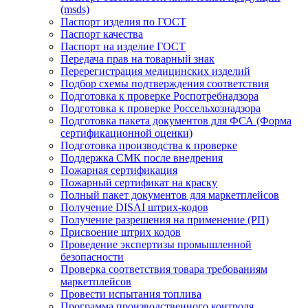
(msds)
Паспорт изделия по ГОСТ
Паспорт качества
Паспорт на изделие ГОСТ
Передача прав на товарный знак
Перерегистрация медицинских изделий
Подбор схемы подтверждения соответствия
Подготовка к проверке Роспотребнадзора
Подготовка к проверке Россельхознадзора
Подготовка пакета документов для ФСА (Форма
сертификационной оценки)
Подготовка производства к проверке
Поддержка СМК после внедрения
Пожарная сертификация
Пожарный сертификат на краску
Полный пакет документов для маркетплейсов
Получение DISAI штрих-кодов
Получение разрешения на применение (РП)
Присвоение штрих кодов
Проведение экспертизы промышленной
безопасности
Проверка соответствия товара требованиям
маркетплейсов
Провести испытания топлива
Программа производственного контроля