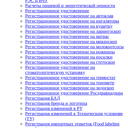
РЭС и ВЧУ
Расчеты пищевой и энергетической ценности
Регистрационное удостоверение
Регистрационное удостоверение на автоклав
Регистрационное удостоверение на ингаляторы
Регистрационное удостоверение на кушетку
Регистрационное удостоверение на ларингоскоп
Регистрационное удостоверение на матрас
Регистрационное удостоверение на микроскоп
Регистрационное удостоверение на молокоотсосы
Регистрационное удостоверение на ножницы
Регистрационное удостоверение на носилки
Регистрационное удостоверение на стетоскоп
Регистрационное удостоверение на
стоматологическую установку
Регистрационное удостоверение на термостат
Регистрационное удостоверение на тонометр
Регистрационное удостоверение на эндоскоп
Регистрационное удостоверение Росздравнадзора
Регистрация БАД
Регистрация бренда и логотипа
Регистрация изменений в РУ
Регистрация изменений к Техническим условиям
(ТУ)
Регистрация импортных этикеток (Food labeling