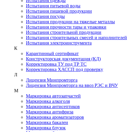
Испытания одежды
Испытания питьевой воды
Испытания пищевой продукции
Испытания посуды
Испытания продукции на тяжелые металлы
Испытания прочности тары и упаковки
Испытания строительной продукции
Испытания строительных смесей и наполнителей
Испытания электроинструмента
К
Карантинный сертификат
Конструкторская документация (КД)
Корректировка ТУ под ТР ТС
Корректировка ХАССП под проверку
Л
Лицензия Минпромторга
Лицензия Минпромторга на ввоз РЭС и ВЧУ
М
Маркировка автозапчастей
Маркировка алкоголя
Маркировка антисептиков
Маркировка антифриза
Маркировка ароматизаторов
Маркировка бакалеи
Маркировка блузок