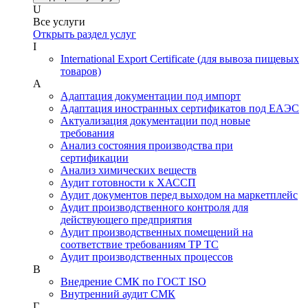
U
Все услуги
Открыть раздел услуг
I
International Export Certificate (для вывоза пищевых
товаров)
А
Адаптация документации под импорт
Адаптация иностранных сертификатов под ЕАЭС
Актуализация документации под новые
требования
Анализ состояния производства при
сертификации
Анализ химических веществ
Аудит готовности к ХАССП
Аудит документов перед выходом на маркетплейс
Аудит производственного контроля для
действующего предприятия
Аудит производственных помещений на
соответствие требованиям ТР ТС
Аудит производственных процессов
В
Внедрение СМК по ГОСТ ISO
Внутренний аудит СМК
Г