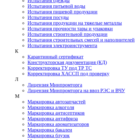
Испытания одежды
Испытания питьевой воды
Испытания пищевой продукции
Испытания посуды
Испытания продукции на тяжелые металлы
Испытания прочности тары и упаковки
Испытания строительной продукции
Испытания строительных смесей и наполнителей
Испытания электроинструмента
К
Карантинный сертификат
Конструкторская документация (КД)
Корректировка ТУ под ТР ТС
Корректировка ХАССП под проверку
Л
Лицензия Минпромторга
Лицензия Минпромторга на ввоз РЭС и ВЧУ
М
Маркировка автозапчастей
Маркировка алкоголя
Маркировка антисептиков
Маркировка антифриза
Маркировка ароматизаторов
Маркировка бакалеи
Маркировка блузок