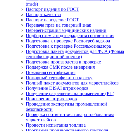
(msds)
Паспорт изделия по ГОСТ
Паспорт качества
Паспорт на изделие ГОСТ
Передача прав на товарный знак
Перерегистрация медицинских изделий
Подбор схемы подтверждения соответствия
Подготовка к проверке Роспотребнадзора
Подготовка к проверке Россельхознадзора
Подготовка пакета документов для ФСА (Форма
сертификационной оценки)
Подготовка производства к проверке
Поддержка СМК после внедрения
Пожарная сертификация
Пожарный сертификат на краску
Полный пакет документов для маркетплейсов
Получение DISAI штрих-кодов
Получение разрешения на применение (РП)
Присвоение штрих кодов
Проведение экспертизы промышленной
безопасности
Проверка соответствия товара требованиям
маркетплейсов
Провести испытания топлива
Программа производственного контроля