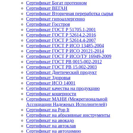
Сертификат Богат протеином
Сертификат ВЕГАН
Сертификат Вторичная переработка сырья
Сертификат гипоаллергенно
Сертификат Госстроя
Сертификат ГОСТ Р 51705.1-2001
Сертификат ГОСТ Р 52614.2-2016
Сертификат ГОСТ Р 52614.4-2007
Сертификат ГОСТ Р ИСО 13485-2004
Сертификат ГОСТ Р ИСО 20121-2014
Сертификат ГОСТ Р ИСО/ТУ 16949-2009
Сертификат ГОСТ РВ 0015-002-2012
Сертификат ГОСТ РВ 15.002-2003
Сертификат Диетический продукт
Сертификат Здоровья
Сертификат ИСО 14001
Сертификат качества на продукцию
Сертификат кошерности
Сертификат МАНИ (Межрегиональной
Ассоциации Надежных Исполнителей)
Сертификат на Pop It
Сертификат на абразивные инструменты
Сертификат на авокадо
Сертификат на автоклав
Сертификат на автохимию