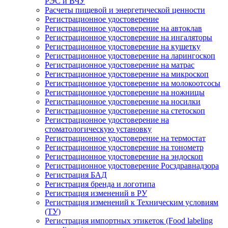
РЭС и ВЧУ
Расчеты пищевой и энергетической ценности
Регистрационное удостоверение
Регистрационное удостоверение на автоклав
Регистрационное удостоверение на ингаляторы
Регистрационное удостоверение на кушетку
Регистрационное удостоверение на ларингоскоп
Регистрационное удостоверение на матрас
Регистрационное удостоверение на микроскоп
Регистрационное удостоверение на молокоотсосы
Регистрационное удостоверение на ножницы
Регистрационное удостоверение на носилки
Регистрационное удостоверение на стетоскоп
Регистрационное удостоверение на
стоматологическую установку
Регистрационное удостоверение на термостат
Регистрационное удостоверение на тонометр
Регистрационное удостоверение на эндоскоп
Регистрационное удостоверение Росздравнадзора
Регистрация БАД
Регистрация бренда и логотипа
Регистрация изменений в РУ
Регистрация изменений к Техническим условиям
(ТУ)
Регистрация импортных этикеток (Food labeling