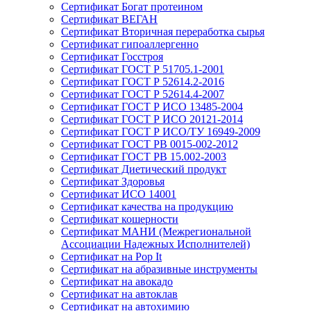
Сертификат Богат протеином
Сертификат ВЕГАН
Сертификат Вторичная переработка сырья
Сертификат гипоаллергенно
Сертификат Госстроя
Сертификат ГОСТ Р 51705.1-2001
Сертификат ГОСТ Р 52614.2-2016
Сертификат ГОСТ Р 52614.4-2007
Сертификат ГОСТ Р ИСО 13485-2004
Сертификат ГОСТ Р ИСО 20121-2014
Сертификат ГОСТ Р ИСО/ТУ 16949-2009
Сертификат ГОСТ РВ 0015-002-2012
Сертификат ГОСТ РВ 15.002-2003
Сертификат Диетический продукт
Сертификат Здоровья
Сертификат ИСО 14001
Сертификат качества на продукцию
Сертификат кошерности
Сертификат МАНИ (Межрегиональной
Ассоциации Надежных Исполнителей)
Сертификат на Pop It
Сертификат на абразивные инструменты
Сертификат на авокадо
Сертификат на автоклав
Сертификат на автохимию