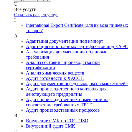
U
Все услуги
Открыть раздел услуг
I
International Export Certificate (для вывоза пищевых
товаров)
А
Адаптация документации под импорт
Адаптация иностранных сертификатов под ЕАЭС
Актуализация документации под новые
требования
Анализ состояния производства при
сертификации
Анализ химических веществ
Аудит готовности к ХАССП
Аудит документов перед выходом на маркетплейс
Аудит производственного контроля для
действующего предприятия
Аудит производственных помещений на
соответствие требованиям ТР ТС
Аудит производственных процессов
В
Внедрение СМК по ГОСТ ISO
Внутренний аудит СМК
Г