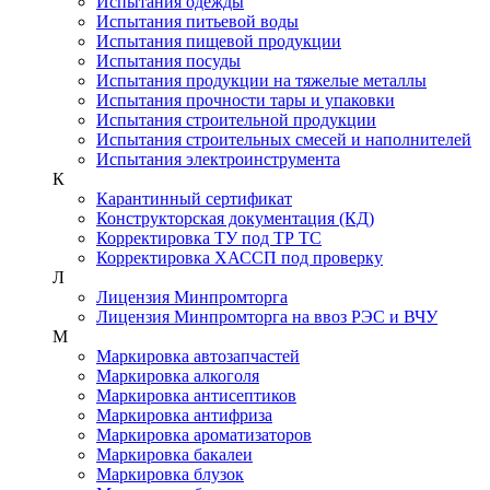
Испытания одежды
Испытания питьевой воды
Испытания пищевой продукции
Испытания посуды
Испытания продукции на тяжелые металлы
Испытания прочности тары и упаковки
Испытания строительной продукции
Испытания строительных смесей и наполнителей
Испытания электроинструмента
К
Карантинный сертификат
Конструкторская документация (КД)
Корректировка ТУ под ТР ТС
Корректировка ХАССП под проверку
Л
Лицензия Минпромторга
Лицензия Минпромторга на ввоз РЭС и ВЧУ
М
Маркировка автозапчастей
Маркировка алкоголя
Маркировка антисептиков
Маркировка антифриза
Маркировка ароматизаторов
Маркировка бакалеи
Маркировка блузок