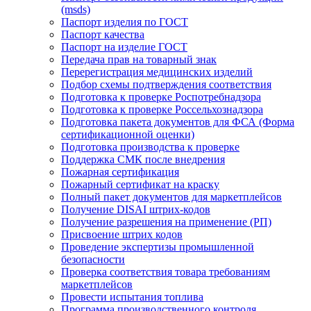
(msds)
Паспорт изделия по ГОСТ
Паспорт качества
Паспорт на изделие ГОСТ
Передача прав на товарный знак
Перерегистрация медицинских изделий
Подбор схемы подтверждения соответствия
Подготовка к проверке Роспотребнадзора
Подготовка к проверке Россельхознадзора
Подготовка пакета документов для ФСА (Форма
сертификационной оценки)
Подготовка производства к проверке
Поддержка СМК после внедрения
Пожарная сертификация
Пожарный сертификат на краску
Полный пакет документов для маркетплейсов
Получение DISAI штрих-кодов
Получение разрешения на применение (РП)
Присвоение штрих кодов
Проведение экспертизы промышленной
безопасности
Проверка соответствия товара требованиям
маркетплейсов
Провести испытания топлива
Программа производственного контроля