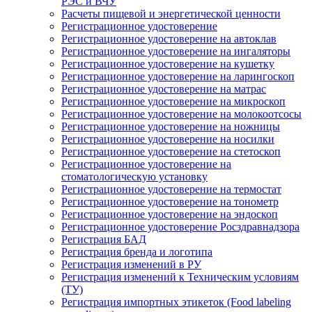
РЭС и ВЧУ
Расчеты пищевой и энергетической ценности
Регистрационное удостоверение
Регистрационное удостоверение на автоклав
Регистрационное удостоверение на ингаляторы
Регистрационное удостоверение на кушетку
Регистрационное удостоверение на ларингоскоп
Регистрационное удостоверение на матрас
Регистрационное удостоверение на микроскоп
Регистрационное удостоверение на молокоотсосы
Регистрационное удостоверение на ножницы
Регистрационное удостоверение на носилки
Регистрационное удостоверение на стетоскоп
Регистрационное удостоверение на
стоматологическую установку
Регистрационное удостоверение на термостат
Регистрационное удостоверение на тонометр
Регистрационное удостоверение на эндоскоп
Регистрационное удостоверение Росздравнадзора
Регистрация БАД
Регистрация бренда и логотипа
Регистрация изменений в РУ
Регистрация изменений к Техническим условиям
(ТУ)
Регистрация импортных этикеток (Food labeling