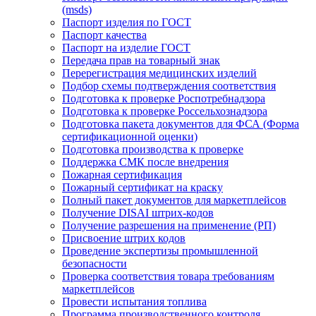
(msds)
Паспорт изделия по ГОСТ
Паспорт качества
Паспорт на изделие ГОСТ
Передача прав на товарный знак
Перерегистрация медицинских изделий
Подбор схемы подтверждения соответствия
Подготовка к проверке Роспотребнадзора
Подготовка к проверке Россельхознадзора
Подготовка пакета документов для ФСА (Форма
сертификационной оценки)
Подготовка производства к проверке
Поддержка СМК после внедрения
Пожарная сертификация
Пожарный сертификат на краску
Полный пакет документов для маркетплейсов
Получение DISAI штрих-кодов
Получение разрешения на применение (РП)
Присвоение штрих кодов
Проведение экспертизы промышленной
безопасности
Проверка соответствия товара требованиям
маркетплейсов
Провести испытания топлива
Программа производственного контроля