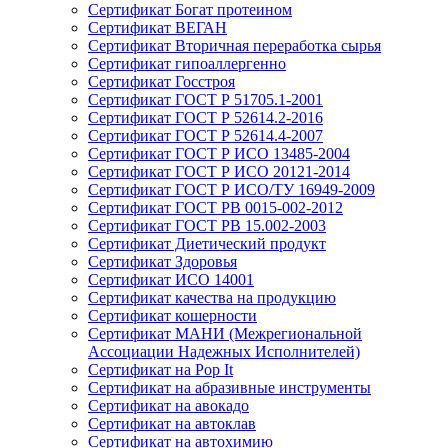
Сертификат Богат протеином
Сертификат ВЕГАН
Сертификат Вторичная переработка сырья
Сертификат гипоаллергенно
Сертификат Госстроя
Сертификат ГОСТ Р 51705.1-2001
Сертификат ГОСТ Р 52614.2-2016
Сертификат ГОСТ Р 52614.4-2007
Сертификат ГОСТ Р ИСО 13485-2004
Сертификат ГОСТ Р ИСО 20121-2014
Сертификат ГОСТ Р ИСО/ТУ 16949-2009
Сертификат ГОСТ РВ 0015-002-2012
Сертификат ГОСТ РВ 15.002-2003
Сертификат Диетический продукт
Сертификат Здоровья
Сертификат ИСО 14001
Сертификат качества на продукцию
Сертификат кошерности
Сертификат МАНИ (Межрегиональной
Ассоциации Надежных Исполнителей)
Сертификат на Pop It
Сертификат на абразивные инструменты
Сертификат на авокадо
Сертификат на автоклав
Сертификат на автохимию