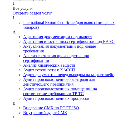
U
Все услуги
Открыть раздел услуг
I
International Export Certificate (для вывоза пищевых
товаров)
А
Адаптация документации под импорт
Адаптация иностранных сертификатов под ЕАЭС
Актуализация документации под новые
требования
Анализ состояния производства при
сертификации
Анализ химических веществ
Аудит готовности к ХАССП
Аудит документов перед выходом на маркетплейс
Аудит производственного контроля для
действующего предприятия
Аудит производственных помещений на
соответствие требованиям ТР ТС
Аудит производственных процессов
В
Внедрение СМК по ГОСТ ISO
Внутренний аудит СМК
Г