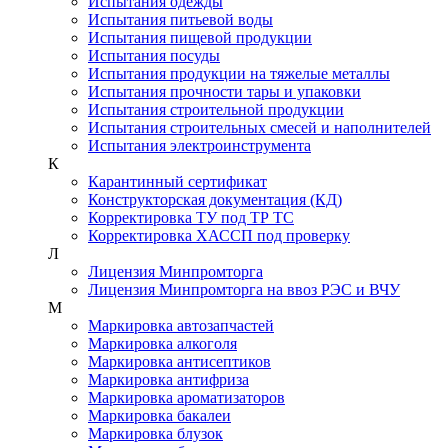
Испытания одежды
Испытания питьевой воды
Испытания пищевой продукции
Испытания посуды
Испытания продукции на тяжелые металлы
Испытания прочности тары и упаковки
Испытания строительной продукции
Испытания строительных смесей и наполнителей
Испытания электроинструмента
К
Карантинный сертификат
Конструкторская документация (КД)
Корректировка ТУ под ТР ТС
Корректировка ХАССП под проверку
Л
Лицензия Минпромторга
Лицензия Минпромторга на ввоз РЭС и ВЧУ
М
Маркировка автозапчастей
Маркировка алкоголя
Маркировка антисептиков
Маркировка антифриза
Маркировка ароматизаторов
Маркировка бакалеи
Маркировка блузок