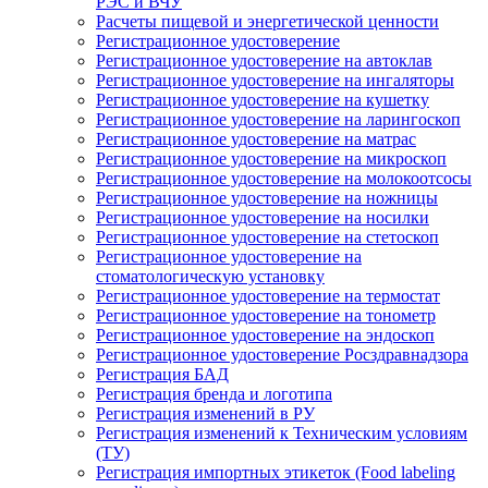
РЭС и ВЧУ
Расчеты пищевой и энергетической ценности
Регистрационное удостоверение
Регистрационное удостоверение на автоклав
Регистрационное удостоверение на ингаляторы
Регистрационное удостоверение на кушетку
Регистрационное удостоверение на ларингоскоп
Регистрационное удостоверение на матрас
Регистрационное удостоверение на микроскоп
Регистрационное удостоверение на молокоотсосы
Регистрационное удостоверение на ножницы
Регистрационное удостоверение на носилки
Регистрационное удостоверение на стетоскоп
Регистрационное удостоверение на
стоматологическую установку
Регистрационное удостоверение на термостат
Регистрационное удостоверение на тонометр
Регистрационное удостоверение на эндоскоп
Регистрационное удостоверение Росздравнадзора
Регистрация БАД
Регистрация бренда и логотипа
Регистрация изменений в РУ
Регистрация изменений к Техническим условиям
(ТУ)
Регистрация импортных этикеток (Food labeling