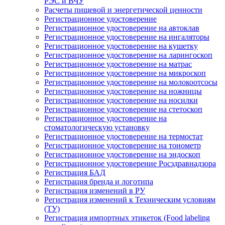
РЭС и ВЧУ
Расчеты пищевой и энергетической ценности
Регистрационное удостоверение
Регистрационное удостоверение на автоклав
Регистрационное удостоверение на ингаляторы
Регистрационное удостоверение на кушетку
Регистрационное удостоверение на ларингоскоп
Регистрационное удостоверение на матрас
Регистрационное удостоверение на микроскоп
Регистрационное удостоверение на молокоотсосы
Регистрационное удостоверение на ножницы
Регистрационное удостоверение на носилки
Регистрационное удостоверение на стетоскоп
Регистрационное удостоверение на
стоматологическую установку
Регистрационное удостоверение на термостат
Регистрационное удостоверение на тонометр
Регистрационное удостоверение на эндоскоп
Регистрационное удостоверение Росздравнадзора
Регистрация БАД
Регистрация бренда и логотипа
Регистрация изменений в РУ
Регистрация изменений к Техническим условиям
(ТУ)
Регистрация импортных этикеток (Food labeling