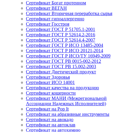
Сертификат Богат протеином
Сертификат ВЕГАН
Сертификат Вторичная переработка сырья
Сертификат гипоаллергенно
Сертификат Госстроя
Сертификат ГОСТ Р 51705.1-2001
Сертификат ГОСТ Р 52614.2-2016
Сертификат ГОСТ Р 52614.4-2007
Сертификат ГОСТ Р ИСО 13485-2004
Сертификат ГОСТ Р ИСО 20121-2014
Сертификат ГОСТ Р ИСО/ТУ 16949-2009
Сертификат ГОСТ РВ 0015-002-2012
Сертификат ГОСТ РВ 15.002-2003
Сертификат Диетический продукт
Сертификат Здоровья
Сертификат ИСО 14001
Сертификат качества на продукцию
Сертификат кошерности
Сертификат МАНИ (Межрегиональной
Ассоциации Надежных Исполнителей)
Сертификат на Pop It
Сертификат на абразивные инструменты
Сертификат на авокадо
Сертификат на автоклав
Сертификат на автохимию