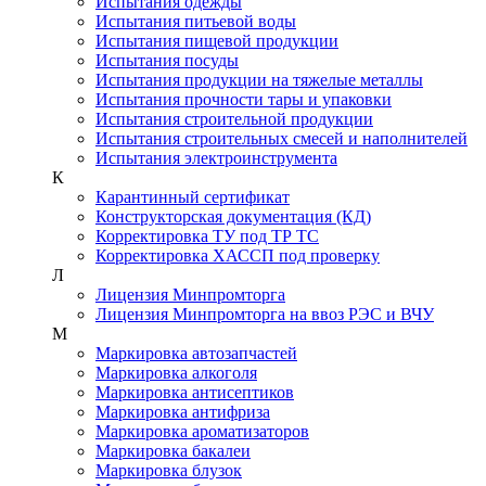
Испытания одежды
Испытания питьевой воды
Испытания пищевой продукции
Испытания посуды
Испытания продукции на тяжелые металлы
Испытания прочности тары и упаковки
Испытания строительной продукции
Испытания строительных смесей и наполнителей
Испытания электроинструмента
К
Карантинный сертификат
Конструкторская документация (КД)
Корректировка ТУ под ТР ТС
Корректировка ХАССП под проверку
Л
Лицензия Минпромторга
Лицензия Минпромторга на ввоз РЭС и ВЧУ
М
Маркировка автозапчастей
Маркировка алкоголя
Маркировка антисептиков
Маркировка антифриза
Маркировка ароматизаторов
Маркировка бакалеи
Маркировка блузок