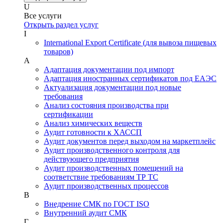
U
Все услуги
Открыть раздел услуг
I
International Export Certificate (для вывоза пищевых
товаров)
А
Адаптация документации под импорт
Адаптация иностранных сертификатов под ЕАЭС
Актуализация документации под новые
требования
Анализ состояния производства при
сертификации
Анализ химических веществ
Аудит готовности к ХАССП
Аудит документов перед выходом на маркетплейс
Аудит производственного контроля для
действующего предприятия
Аудит производственных помещений на
соответствие требованиям ТР ТС
Аудит производственных процессов
В
Внедрение СМК по ГОСТ ISO
Внутренний аудит СМК
Г