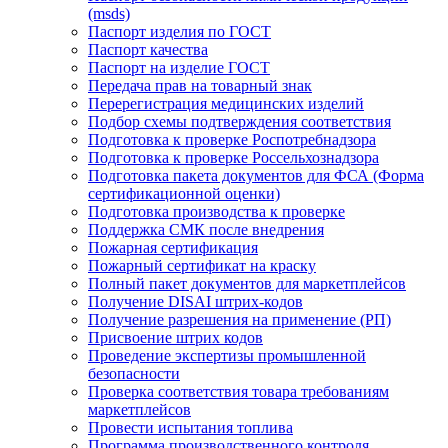
(msds)
Паспорт изделия по ГОСТ
Паспорт качества
Паспорт на изделие ГОСТ
Передача прав на товарный знак
Перерегистрация медицинских изделий
Подбор схемы подтверждения соответствия
Подготовка к проверке Роспотребнадзора
Подготовка к проверке Россельхознадзора
Подготовка пакета документов для ФСА (Форма
сертификационной оценки)
Подготовка производства к проверке
Поддержка СМК после внедрения
Пожарная сертификация
Пожарный сертификат на краску
Полный пакет документов для маркетплейсов
Получение DISAI штрих-кодов
Получение разрешения на применение (РП)
Присвоение штрих кодов
Проведение экспертизы промышленной
безопасности
Проверка соответствия товара требованиям
маркетплейсов
Провести испытания топлива
Программа производственного контроля