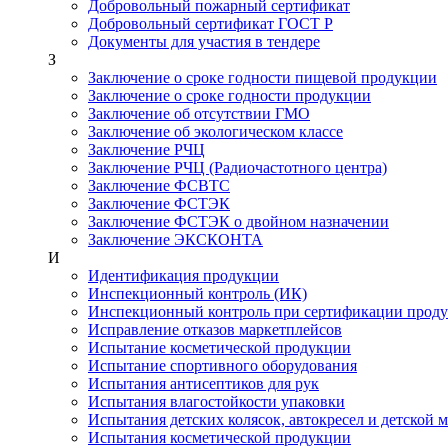
Добровольный пожарный сертификат
Добровольный сертификат ГОСТ Р
Документы для участия в тендере
З
Заключение о сроке годности пищевой продукции
Заключение о сроке годности продукции
Заключение об отсутствии ГМО
Заключение об экологическом классе
Заключение РЧЦ
Заключение РЧЦ (Радиочастотного центра)
Заключение ФСВТС
Заключение ФСТЭК
Заключение ФСТЭК о двойном назначении
Заключение ЭКСКОНТА
И
Идентификация продукции
Инспекционный контроль (ИК)
Инспекционный контроль при сертификации прод
Исправление отказов маркетплейсов
Испытание косметической продукции
Испытание спортивного оборудования
Испытания антисептиков для рук
Испытания влагостойкости упаковки
Испытания детских колясок, автокресел и детской 
Испытания косметической продукции