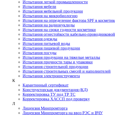
Испытания легкой промышленности
Испытания мебели
Испытания мебельной продукции
Испытания на микробиологию
Испытания на определение фактора SPF в косметик
Испытания на радионуклиды
Испытания на сроки годности косметики
Испытания огнестойкости кабельно-проводниково
Испытания одежды
Испытания питьевой воды
Испытания пищевой продукции
Испытания посуды
Испытания продукции на тяжелые металлы
Испытания прочности тары и упаковки
Испытания строительной продукции
Испытания строительных смесей и наполнителей
Испытания электроинструмента
К
Карантинный сертификат
Конструкторская документация (КД)
Корректировка ТУ под ТР ТС
Корректировка ХАССП под проверку
Л
Лицензия Минпромторга
Лицензия Минпромторга на ввоз РЭС и ВЧУ