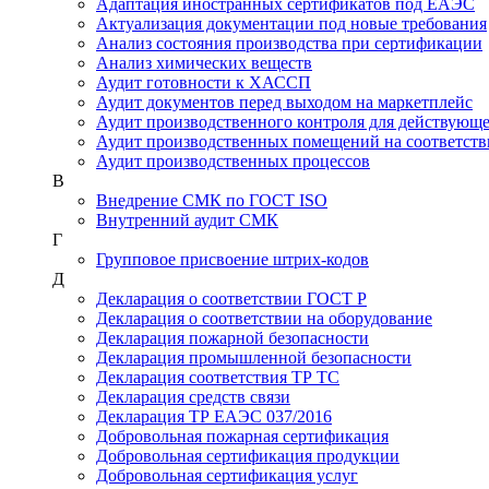
Адаптация иностранных сертификатов под ЕАЭС
Актуализация документации под новые требования
Анализ состояния производства при сертификации
Анализ химических веществ
Аудит готовности к ХАССП
Аудит документов перед выходом на маркетплейс
Аудит производственного контроля для действующ
Аудит производственных помещений на соответств
Аудит производственных процессов
В
Внедрение СМК по ГОСТ ISO
Внутренний аудит СМК
Г
Групповое присвоение штрих-кодов
Д
Декларация о соответствии ГОСТ Р
Декларация о соответствии на оборудование
Декларация пожарной безопасности
Декларация промышленной безопасности
Декларация соответствия ТР ТС
Декларация средств связи
Декларация ТР ЕАЭС 037/2016
Добровольная пожарная сертификация
Добровольная сертификация продукции
Добровольная сертификация услуг