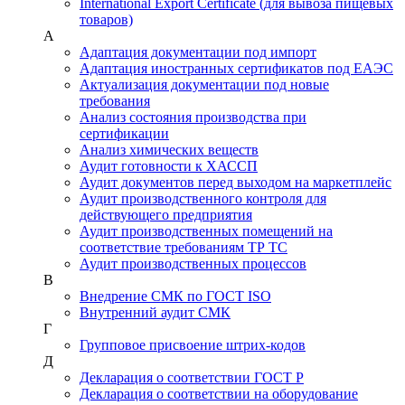
International Export Certificate (для вывоза пищевых
товаров)
А
Адаптация документации под импорт
Адаптация иностранных сертификатов под ЕАЭС
Актуализация документации под новые
требования
Анализ состояния производства при
сертификации
Анализ химических веществ
Аудит готовности к ХАССП
Аудит документов перед выходом на маркетплейс
Аудит производственного контроля для
действующего предприятия
Аудит производственных помещений на
соответствие требованиям ТР ТС
Аудит производственных процессов
В
Внедрение СМК по ГОСТ ISO
Внутренний аудит СМК
Г
Групповое присвоение штрих-кодов
Д
Декларация о соответствии ГОСТ Р
Декларация о соответствии на оборудование