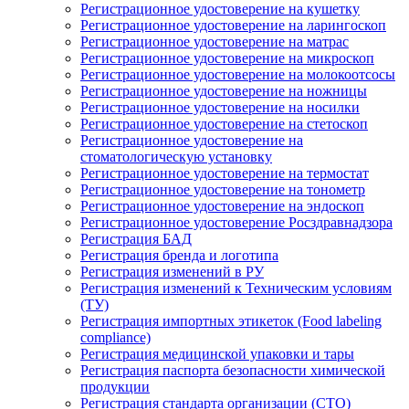
Регистрационное удостоверение на кушетку
Регистрационное удостоверение на ларингоскоп
Регистрационное удостоверение на матрас
Регистрационное удостоверение на микроскоп
Регистрационное удостоверение на молокоотсосы
Регистрационное удостоверение на ножницы
Регистрационное удостоверение на носилки
Регистрационное удостоверение на стетоскоп
Регистрационное удостоверение на
стоматологическую установку
Регистрационное удостоверение на термостат
Регистрационное удостоверение на тонометр
Регистрационное удостоверение на эндоскоп
Регистрационное удостоверение Росздравнадзора
Регистрация БАД
Регистрация бренда и логотипа
Регистрация изменений в РУ
Регистрация изменений к Техническим условиям
(ТУ)
Регистрация импортных этикеток (Food labeling
compliance)
Регистрация медицинской упаковки и тары
Регистрация паспорта безопасности химической
продукции
Регистрация стандарта организации (СТО)