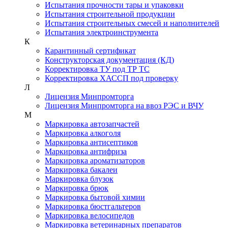
Испытания прочности тары и упаковки
Испытания строительной продукции
Испытания строительных смесей и наполнителей
Испытания электроинструмента
К
Карантинный сертификат
Конструкторская документация (КД)
Корректировка ТУ под ТР ТС
Корректировка ХАССП под проверку
Л
Лицензия Минпромторга
Лицензия Минпромторга на ввоз РЭС и ВЧУ
М
Маркировка автозапчастей
Маркировка алкоголя
Маркировка антисептиков
Маркировка антифриза
Маркировка ароматизаторов
Маркировка бакалеи
Маркировка блузок
Маркировка брюк
Маркировка бытовой химии
Маркировка бюстгальтеров
Маркировка велосипедов
Маркировка ветеринарных препаратов