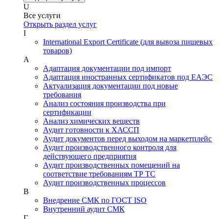
U
Все услуги
Открыть раздел услуг
I
International Export Certificate (для вывоза пищевых
товаров)
А
Адаптация документации под импорт
Адаптация иностранных сертификатов под ЕАЭС
Актуализация документации под новые
требования
Анализ состояния производства при
сертификации
Анализ химических веществ
Аудит готовности к ХАССП
Аудит документов перед выходом на маркетплейс
Аудит производственного контроля для
действующего предприятия
Аудит производственных помещений на
соответствие требованиям ТР ТС
Аудит производственных процессов
В
Внедрение СМК по ГОСТ ISO
Внутренний аудит СМК
Г