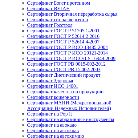
Сертификат Богат протеином
Сертификат ВЕГАН
Сертификат Вторичная переработка сырья
Сертификат гипоаллергенно
Сертификат Госстроя
Сертификат ГОСТ Р 51705.1-2001
Сертификат ГОСТ Р 52614.2-2016
Сертификат ГОСТ Р 52614.4-2007
Сертификат ГОСТ Р ИСО 13485-2004
Сертификат ГОСТ Р ИСО 20121-2014
Сертификат ГОСТ Р ИСО/ТУ 16949-2009
Сертификат ГОСТ РВ 0015-002-2012
Сертификат ГОСТ РВ 15.002-2003
Сертификат Диетический продукт
Сертификат Здоровья
Сертификат ИСО 14001
Сертификат качества на продукцию
Сертификат кошерности
Сертификат МАНИ (Межрегиональной
Ассоциации Надежных Исполнителей)
Сертификат на Pop It
Сертификат на абразивные инструменты
Сертификат на авокадо
Сертификат на автоклав
Сертификат на автохимию