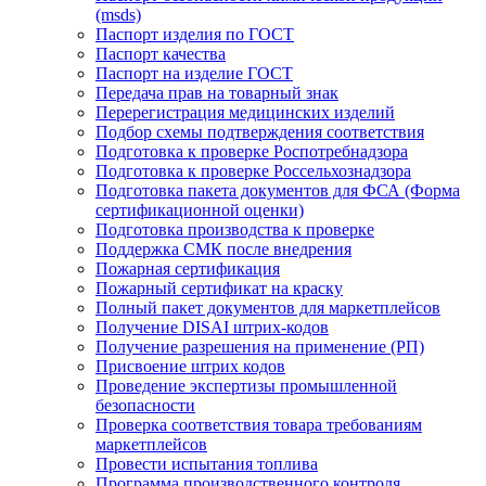
(msds)
Паспорт изделия по ГОСТ
Паспорт качества
Паспорт на изделие ГОСТ
Передача прав на товарный знак
Перерегистрация медицинских изделий
Подбор схемы подтверждения соответствия
Подготовка к проверке Роспотребнадзора
Подготовка к проверке Россельхознадзора
Подготовка пакета документов для ФСА (Форма
сертификационной оценки)
Подготовка производства к проверке
Поддержка СМК после внедрения
Пожарная сертификация
Пожарный сертификат на краску
Полный пакет документов для маркетплейсов
Получение DISAI штрих-кодов
Получение разрешения на применение (РП)
Присвоение штрих кодов
Проведение экспертизы промышленной
безопасности
Проверка соответствия товара требованиям
маркетплейсов
Провести испытания топлива
Программа производственного контроля