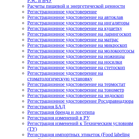
РЭС и ВЧУ
Расчеты пищевой и энергетической ценности
Регистрационное удостоверение
Регистрационное удостоверение на автоклав
Регистрационное удостоверение на ингаляторы
Регистрационное удостоверение на кушетку
Регистрационное удостоверение на ларингоскоп
Регистрационное удостоверение на матрас
Регистрационное удостоверение на микроскоп
Регистрационное удостоверение на молокоотсосы
Регистрационное удостоверение на ножницы
Регистрационное удостоверение на носилки
Регистрационное удостоверение на стетоскоп
Регистрационное удостоверение на
стоматологическую установку
Регистрационное удостоверение на термостат
Регистрационное удостоверение на тонометр
Регистрационное удостоверение на эндоскоп
Регистрационное удостоверение Росздравнадзора
Регистрация БАД
Регистрация бренда и логотипа
Регистрация изменений в РУ
Регистрация изменений к Техническим условиям
(ТУ)
Регистрация импортных этикеток (Food labeling