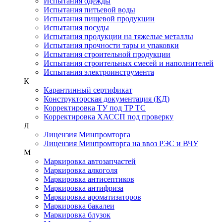
Испытания одежды
Испытания питьевой воды
Испытания пищевой продукции
Испытания посуды
Испытания продукции на тяжелые металлы
Испытания прочности тары и упаковки
Испытания строительной продукции
Испытания строительных смесей и наполнителей
Испытания электроинструмента
К
Карантинный сертификат
Конструкторская документация (КД)
Корректировка ТУ под ТР ТС
Корректировка ХАССП под проверку
Л
Лицензия Минпромторга
Лицензия Минпромторга на ввоз РЭС и ВЧУ
М
Маркировка автозапчастей
Маркировка алкоголя
Маркировка антисептиков
Маркировка антифриза
Маркировка ароматизаторов
Маркировка бакалеи
Маркировка блузок