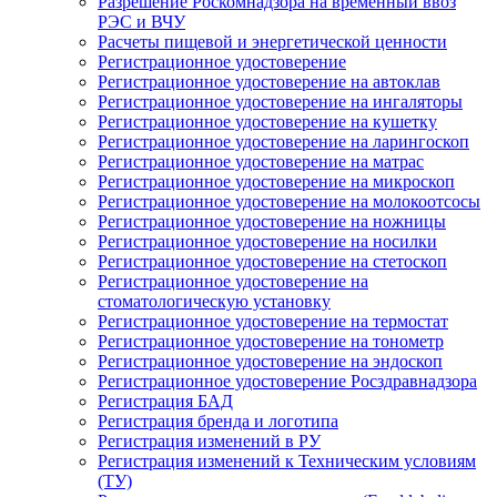
Разрешение Роскомнадзора на временный ввоз
РЭС и ВЧУ
Расчеты пищевой и энергетической ценности
Регистрационное удостоверение
Регистрационное удостоверение на автоклав
Регистрационное удостоверение на ингаляторы
Регистрационное удостоверение на кушетку
Регистрационное удостоверение на ларингоскоп
Регистрационное удостоверение на матрас
Регистрационное удостоверение на микроскоп
Регистрационное удостоверение на молокоотсосы
Регистрационное удостоверение на ножницы
Регистрационное удостоверение на носилки
Регистрационное удостоверение на стетоскоп
Регистрационное удостоверение на
стоматологическую установку
Регистрационное удостоверение на термостат
Регистрационное удостоверение на тонометр
Регистрационное удостоверение на эндоскоп
Регистрационное удостоверение Росздравнадзора
Регистрация БАД
Регистрация бренда и логотипа
Регистрация изменений в РУ
Регистрация изменений к Техническим условиям
(ТУ)