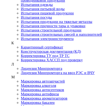
проводниковой продукции
Испытания одежды
Испытания питьевой воды
Испытания пищевой продукции
Испытания посуды
Испытания продукции на тяжелые металлы
Испытания прочности тары и упаковки
Испытания строительной продукции
Испытания строительных смесей и наполнителей
Испытания электроинструмента
К
Карантинный сертификат
Конструкторская документация (КД)
Корректировка ТУ под ТР ТС
Корректировка ХАССП под проверку
Л
Лицензия Минпромторга
Лицензия Минпромторга на ввоз РЭС и ВЧУ
М
Маркировка автозапчастей
Маркировка алкоголя
Маркировка антисептиков
Маркировка антифриза
Маркировка ароматизаторов
Маркировка бакалеи