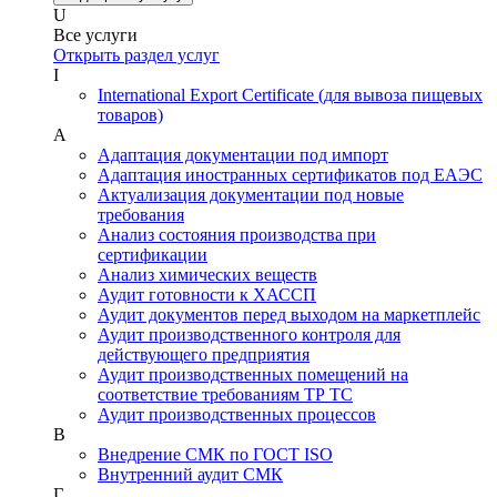
U
Все услуги
Открыть раздел услуг
I
International Export Certificate (для вывоза пищевых
товаров)
А
Адаптация документации под импорт
Адаптация иностранных сертификатов под ЕАЭС
Актуализация документации под новые
требования
Анализ состояния производства при
сертификации
Анализ химических веществ
Аудит готовности к ХАССП
Аудит документов перед выходом на маркетплейс
Аудит производственного контроля для
действующего предприятия
Аудит производственных помещений на
соответствие требованиям ТР ТС
Аудит производственных процессов
В
Внедрение СМК по ГОСТ ISO
Внутренний аудит СМК
Г