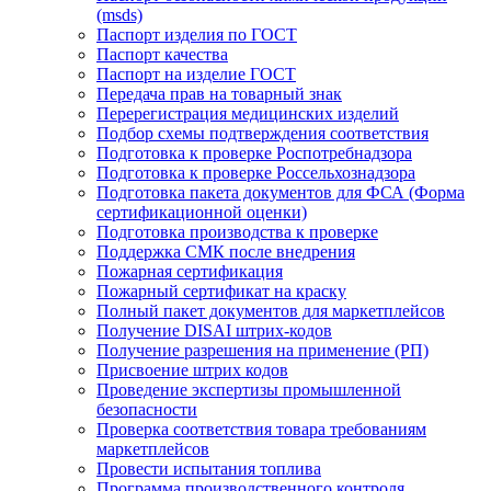
(msds)
Паспорт изделия по ГОСТ
Паспорт качества
Паспорт на изделие ГОСТ
Передача прав на товарный знак
Перерегистрация медицинских изделий
Подбор схемы подтверждения соответствия
Подготовка к проверке Роспотребнадзора
Подготовка к проверке Россельхознадзора
Подготовка пакета документов для ФСА (Форма
сертификационной оценки)
Подготовка производства к проверке
Поддержка СМК после внедрения
Пожарная сертификация
Пожарный сертификат на краску
Полный пакет документов для маркетплейсов
Получение DISAI штрих-кодов
Получение разрешения на применение (РП)
Присвоение штрих кодов
Проведение экспертизы промышленной
безопасности
Проверка соответствия товара требованиям
маркетплейсов
Провести испытания топлива
Программа производственного контроля