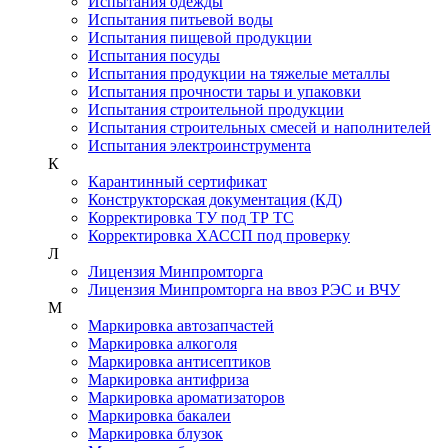
Испытания одежды
Испытания питьевой воды
Испытания пищевой продукции
Испытания посуды
Испытания продукции на тяжелые металлы
Испытания прочности тары и упаковки
Испытания строительной продукции
Испытания строительных смесей и наполнителей
Испытания электроинструмента
К
Карантинный сертификат
Конструкторская документация (КД)
Корректировка ТУ под ТР ТС
Корректировка ХАССП под проверку
Л
Лицензия Минпромторга
Лицензия Минпромторга на ввоз РЭС и ВЧУ
М
Маркировка автозапчастей
Маркировка алкоголя
Маркировка антисептиков
Маркировка антифриза
Маркировка ароматизаторов
Маркировка бакалеи
Маркировка блузок