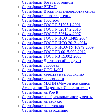
Сертификат Богат протеином
Сертификат ВЕГАН
Сертификат Вторичная переработка сырья
Сертификат гипоаллергенно
Сертификат Госстроя
Сертификат ГОСТ Р 51705.1-2001
Сертификат ГОСТ Р 52614.2-2016
Сертификат ГОСТ Р 52614.4-2007
Сертификат ГОСТ Р ИСО 13485-2004
Сертификат ГОСТ Р ИСО 20121-2014
Сертификат ГОСТ Р ИСО/ТУ 16949-2009
Сертификат ГОСТ РВ 0015-002-2012
Сертификат ГОСТ РВ 15.002-2003
Сертификат Диетический продукт
Сертификат Здоровья
Сертификат ИСО 14001
Сертификат качества на продукцию
Сертификат кошерности
Сертификат МАНИ (Межрегиональной
Ассоциации Надежных Исполнителей)
Сертификат на Pop It
Сертификат на абразивные инструменты
Сертификат на авокадо
Сертификат на автоклав
Сертификат на автохимию