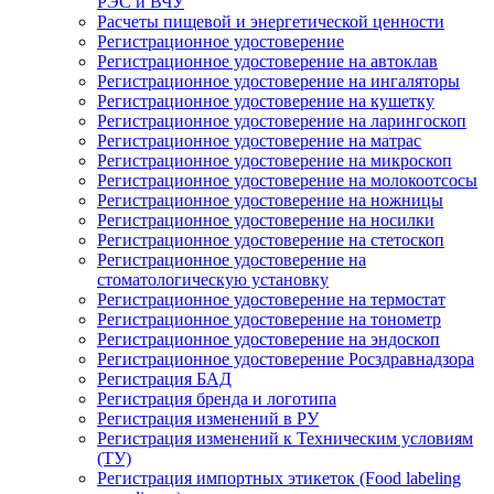
РЭС и ВЧУ
Расчеты пищевой и энергетической ценности
Регистрационное удостоверение
Регистрационное удостоверение на автоклав
Регистрационное удостоверение на ингаляторы
Регистрационное удостоверение на кушетку
Регистрационное удостоверение на ларингоскоп
Регистрационное удостоверение на матрас
Регистрационное удостоверение на микроскоп
Регистрационное удостоверение на молокоотсосы
Регистрационное удостоверение на ножницы
Регистрационное удостоверение на носилки
Регистрационное удостоверение на стетоскоп
Регистрационное удостоверение на
стоматологическую установку
Регистрационное удостоверение на термостат
Регистрационное удостоверение на тонометр
Регистрационное удостоверение на эндоскоп
Регистрационное удостоверение Росздравнадзора
Регистрация БАД
Регистрация бренда и логотипа
Регистрация изменений в РУ
Регистрация изменений к Техническим условиям
(ТУ)
Регистрация импортных этикеток (Food labeling