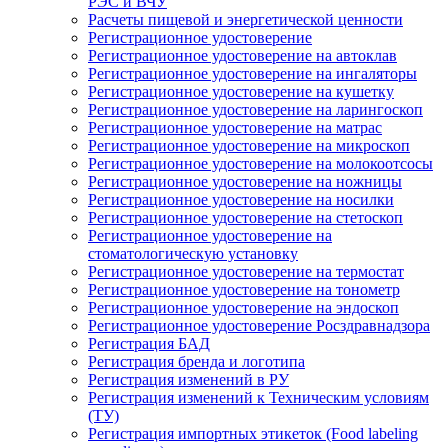
РЭС и ВЧУ
Расчеты пищевой и энергетической ценности
Регистрационное удостоверение
Регистрационное удостоверение на автоклав
Регистрационное удостоверение на ингаляторы
Регистрационное удостоверение на кушетку
Регистрационное удостоверение на ларингоскоп
Регистрационное удостоверение на матрас
Регистрационное удостоверение на микроскоп
Регистрационное удостоверение на молокоотсосы
Регистрационное удостоверение на ножницы
Регистрационное удостоверение на носилки
Регистрационное удостоверение на стетоскоп
Регистрационное удостоверение на
стоматологическую установку
Регистрационное удостоверение на термостат
Регистрационное удостоверение на тонометр
Регистрационное удостоверение на эндоскоп
Регистрационное удостоверение Росздравнадзора
Регистрация БАД
Регистрация бренда и логотипа
Регистрация изменений в РУ
Регистрация изменений к Техническим условиям
(ТУ)
Регистрация импортных этикеток (Food labeling