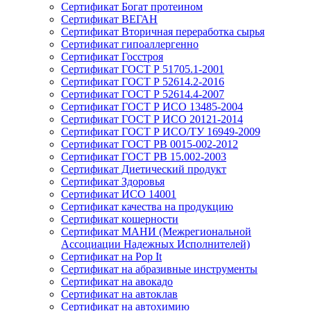
Сертификат Богат протеином
Сертификат ВЕГАН
Сертификат Вторичная переработка сырья
Сертификат гипоаллергенно
Сертификат Госстроя
Сертификат ГОСТ Р 51705.1-2001
Сертификат ГОСТ Р 52614.2-2016
Сертификат ГОСТ Р 52614.4-2007
Сертификат ГОСТ Р ИСО 13485-2004
Сертификат ГОСТ Р ИСО 20121-2014
Сертификат ГОСТ Р ИСО/ТУ 16949-2009
Сертификат ГОСТ РВ 0015-002-2012
Сертификат ГОСТ РВ 15.002-2003
Сертификат Диетический продукт
Сертификат Здоровья
Сертификат ИСО 14001
Сертификат качества на продукцию
Сертификат кошерности
Сертификат МАНИ (Межрегиональной
Ассоциации Надежных Исполнителей)
Сертификат на Pop It
Сертификат на абразивные инструменты
Сертификат на авокадо
Сертификат на автоклав
Сертификат на автохимию