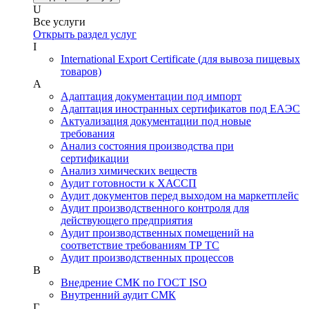
U
Все услуги
Открыть раздел услуг
I
International Export Certificate (для вывоза пищевых
товаров)
А
Адаптация документации под импорт
Адаптация иностранных сертификатов под ЕАЭС
Актуализация документации под новые
требования
Анализ состояния производства при
сертификации
Анализ химических веществ
Аудит готовности к ХАССП
Аудит документов перед выходом на маркетплейс
Аудит производственного контроля для
действующего предприятия
Аудит производственных помещений на
соответствие требованиям ТР ТС
Аудит производственных процессов
В
Внедрение СМК по ГОСТ ISO
Внутренний аудит СМК
Г