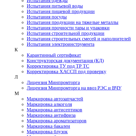
Испытания одежды
Испытания питьевой воды
Испытания пищевой продукции
Испытания посуды
Испытания продукции на тяжелые металлы
Испытания прочности тары и упаковки
Испытания строительной продукции
Испытания строительных смесей и наполнителей
Испытания электроинструмента
К
Карантинный сертификат
Конструкторская документация (КД)
Корректировка ТУ под ТР ТС
Корректировка ХАССП под проверку
Л
Лицензия Минпромторга
Лицензия Минпромторга на ввоз РЭС и ВЧУ
М
Маркировка автозапчастей
Маркировка алкоголя
Маркировка антисептиков
Маркировка антифриза
Маркировка ароматизаторов
Маркировка бакалеи
Маркировка блузок