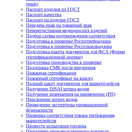
(msds)
Паспорт изделия по ГОСТ
Паспорт качества
Паспорт на изделие ГОСТ
Передача прав на товарный знак
Перерегистрация медицинских изделий
Подбор схемы подтверждения соответствия
Подготовка к проверке Роспотребнадзора
Подготовка к проверке Россельхознадзора
Подготовка пакета документов для ФСА (Форма
сертификационной оценки)
Подготовка производства к проверке
Поддержка СМК после внедрения
Пожарная сертификация
Пожарный сертификат на краску
Полный пакет документов для маркетплейсов
Получение DISAI штрих-кодов
Получение разрешения на применение (РП)
Присвоение штрих кодов
Проведение экспертизы промышленной
безопасности
Проверка соответствия товара требованиям
маркетплейсов
Провести испытания топлива
Программа производственного контроля