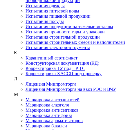
проводниковой продукции
Испытания одежды
Испытания питьевой воды
Испытания пищевой продукции
Испытания посуды
Испытания продукции на тяжелые металлы
Испытания прочности тары и упаковки
Испытания строительной продукции
Испытания строительных смесей и наполнителей
Испытания электроинструмента
К
Карантинный сертификат
Конструкторская документация (КД)
Корректировка ТУ под ТР ТС
Корректировка ХАССП под проверку
Л
Лицензия Минпромторга
Лицензия Минпромторга на ввоз РЭС и ВЧУ
М
Маркировка автозапчастей
Маркировка алкоголя
Маркировка антисептиков
Маркировка антифриза
Маркировка ароматизаторов
Маркировка бакалеи