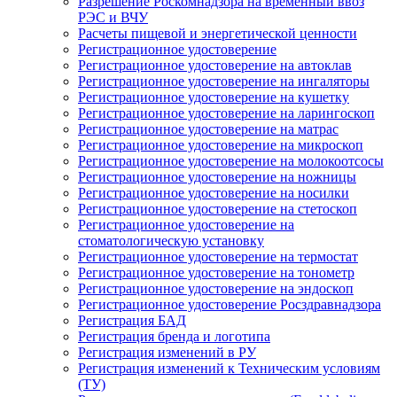
Разрешение Роскомнадзора на временный ввоз
РЭС и ВЧУ
Расчеты пищевой и энергетической ценности
Регистрационное удостоверение
Регистрационное удостоверение на автоклав
Регистрационное удостоверение на ингаляторы
Регистрационное удостоверение на кушетку
Регистрационное удостоверение на ларингоскоп
Регистрационное удостоверение на матрас
Регистрационное удостоверение на микроскоп
Регистрационное удостоверение на молокоотсосы
Регистрационное удостоверение на ножницы
Регистрационное удостоверение на носилки
Регистрационное удостоверение на стетоскоп
Регистрационное удостоверение на
стоматологическую установку
Регистрационное удостоверение на термостат
Регистрационное удостоверение на тонометр
Регистрационное удостоверение на эндоскоп
Регистрационное удостоверение Росздравнадзора
Регистрация БАД
Регистрация бренда и логотипа
Регистрация изменений в РУ
Регистрация изменений к Техническим условиям
(ТУ)