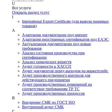
U
Все услуги
Открыть раздел услуг
I
International Export Certificate (для вывоза пищевых
товаров)
А
Адаптация документации под импорт
Адаптация иностранных сертификатов под ЕАЭС
Актуализация документации под новые
требования
Анализ состояния производства при
сертификации
Анализ химических веществ
Аудит готовности к ХАССП
Аудит документов перед выходом на маркетплейс
Аудит производственного контроля для
действующего предприятия
Аудит производственных помещений на
соответствие требованиям ТР ТС
Аудит производственных процессов
В
Внедрение СМК по ГОСТ ISO
Внутренний аудит СМК
Г