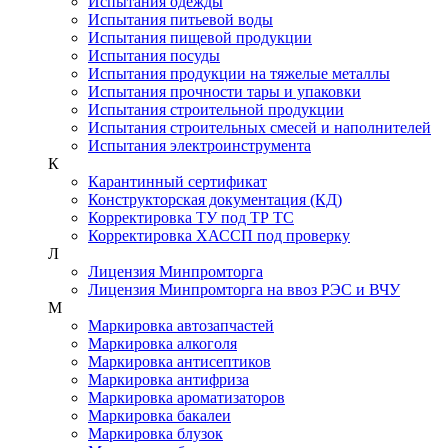
Испытания одежды
Испытания питьевой воды
Испытания пищевой продукции
Испытания посуды
Испытания продукции на тяжелые металлы
Испытания прочности тары и упаковки
Испытания строительной продукции
Испытания строительных смесей и наполнителей
Испытания электроинструмента
К
Карантинный сертификат
Конструкторская документация (КД)
Корректировка ТУ под ТР ТС
Корректировка ХАССП под проверку
Л
Лицензия Минпромторга
Лицензия Минпромторга на ввоз РЭС и ВЧУ
М
Маркировка автозапчастей
Маркировка алкоголя
Маркировка антисептиков
Маркировка антифриза
Маркировка ароматизаторов
Маркировка бакалеи
Маркировка блузок