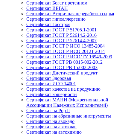
Сертификат Богат протеином
Сертификат ВЕГАН
Сертификат Вторичная переработка сырья
Сертификат гипоаллергенно
Сертификат Госстроя
Сертификат ГОСТ Р 51705.1-2001
Сертификат ГОСТ Р 52614.2-2016
Сертификат ГОСТ Р 52614.4-2007
Сертификат ГОСТ Р ИСО 13485-2004
Сертификат ГОСТ Р ИСО 20121-2014
Сертификат ГОСТ Р ИСО/ТУ 16949-2009
Сертификат ГОСТ РВ 0015-002-2012
Сертификат ГОСТ РВ 15.002-2003
Сертификат Диетический продукт
Сертификат Здоровья
Сертификат ИСО 14001
Сертификат качества на продукцию
Сертификат кошерности
Сертификат МАНИ (Межрегиональной
Ассоциации Надежных Исполнителей)
Сертификат на Pop It
Сертификат на абразивные инструменты
Сертификат на авокадо
Сертификат на автоклав
Сертификат на автохимию