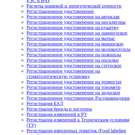
РЭС и ВЧУ
Расчеты пищевой и энергетической ценности
Регистрационное удостоверение
Регистрационное удостоверение на автоклав
Регистрационное удостоверение на ингаляторы
Регистрационное удостоверение на кушетку
Регистрационное удостоверение на ларингоскоп
Регистрационное удостоверение на матрас
Регистрационное удостоверение на микроскоп
Регистрационное удостоверение на молокоотсосы
Регистрационное удостоверение на ножницы
Регистрационное удостоверение на носилки
Регистрационное удостоверение на стетоскоп
Регистрационное удостоверение на
стоматологическую установку
Регистрационное удостоверение на термостат
Регистрационное удостоверение на тонометр
Регистрационное удостоверение на эндоскоп
Регистрационное удостоверение Росздравнадзора
Регистрация БАД
Регистрация бренда и логотипа
Регистрация изменений в РУ
Регистрация изменений к Техническим условиям
(ТУ)
Регистрация импортных этикеток (Food labeling