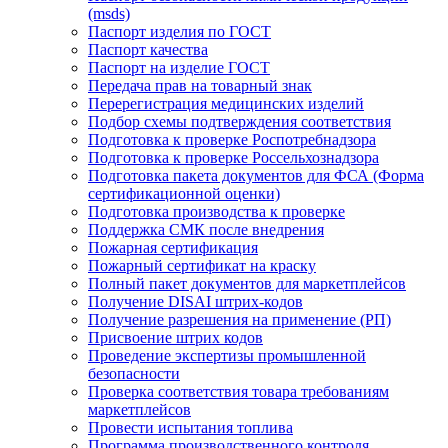
(msds)
Паспорт изделия по ГОСТ
Паспорт качества
Паспорт на изделие ГОСТ
Передача прав на товарный знак
Перерегистрация медицинских изделий
Подбор схемы подтверждения соответствия
Подготовка к проверке Роспотребнадзора
Подготовка к проверке Россельхознадзора
Подготовка пакета документов для ФСА (Форма
сертификационной оценки)
Подготовка производства к проверке
Поддержка СМК после внедрения
Пожарная сертификация
Пожарный сертификат на краску
Полный пакет документов для маркетплейсов
Получение DISAI штрих-кодов
Получение разрешения на применение (РП)
Присвоение штрих кодов
Проведение экспертизы промышленной
безопасности
Проверка соответствия товара требованиям
маркетплейсов
Провести испытания топлива
Программа производственного контроля