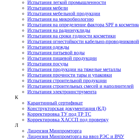
Испытания легкой промышленности
Испытания мебели
Испытания мебельной продукции
Испытания на микробиологию
Испытания на определение фактора SPF в косметик
Испытания на радионуклиды
Испытания на сроки годности косметики
Испытания огнестойкости кабельно-проводниково
Испытания одежды
Испытания питьевой воды
Испытания пищевой продукции
Испытания посуды
Испытания продукции на тяжелые металлы
Испытания прочности тары и упаковки
Испытания строительной продукции
Испытания строительных смесей и наполнителей
Испытания электроинструмента
К
Карантинный сертификат
Конструкторская документация (КД)
Корректировка ТУ под ТР ТС
Корректировка ХАССП под проверку
Л
Лицензия Минпромторга
Лицензия Минпромторга на ввоз РЭС и ВЧУ