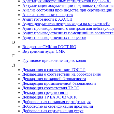
Адаптация иностранных сертификатов под ЕАЭС
Актуализация документации под новые требования
Анализ состояния производства при сертификации
Анализ химических веществ
Аудит готовности к ХАССП
Аудит документов перед выходом на маркетплейс
Аудит производственного контроля для действующ
Аудит производственных помещений на соответств
Аудит производственных процессов
В
Внедрение СМК по ГОСТ ISO
Внутренний аудит СМК
Г
Групповое присвоение штрих-кодов
Д
Декларация о соответствии ГОСТ Р
Декларация о соответствии на оборудование
Декларация пожарной безопасности
Декларация промышленной безопасности
Декларация соответствия ТР ТС
Декларация средств связи
Декларация ТР ЕАЭС 037/2016
Добровольная пожарная сертификация
Добровольная сертификация продукции
Добровольная сертификация услуг