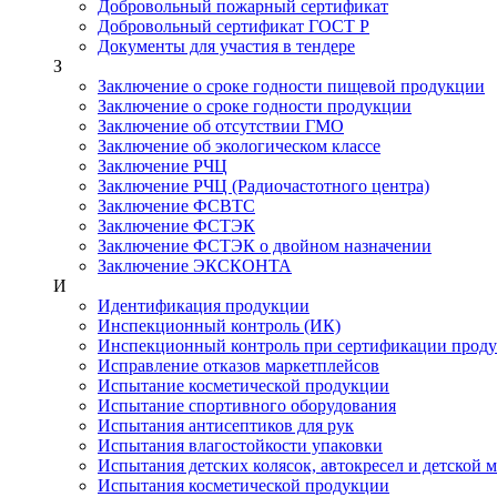
Добровольный пожарный сертификат
Добровольный сертификат ГОСТ Р
Документы для участия в тендере
З
Заключение о сроке годности пищевой продукции
Заключение о сроке годности продукции
Заключение об отсутствии ГМО
Заключение об экологическом классе
Заключение РЧЦ
Заключение РЧЦ (Радиочастотного центра)
Заключение ФСВТС
Заключение ФСТЭК
Заключение ФСТЭК о двойном назначении
Заключение ЭКСКОНТА
И
Идентификация продукции
Инспекционный контроль (ИК)
Инспекционный контроль при сертификации прод
Исправление отказов маркетплейсов
Испытание косметической продукции
Испытание спортивного оборудования
Испытания антисептиков для рук
Испытания влагостойкости упаковки
Испытания детских колясок, автокресел и детской 
Испытания косметической продукции