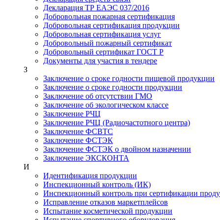
Декларация ТР ЕАЭС 037/2016
Добровольная пожарная сертификация
Добровольная сертификация продукции
Добровольная сертификация услуг
Добровольный пожарный сертификат
Добровольный сертификат ГОСТ Р
Документы для участия в тендере
З
Заключение о сроке годности пищевой продукции
Заключение о сроке годности продукции
Заключение об отсутствии ГМО
Заключение об экологическом классе
Заключение РЧЦ
Заключение РЧЦ (Радиочастотного центра)
Заключение ФСВТС
Заключение ФСТЭК
Заключение ФСТЭК о двойном назначении
Заключение ЭКСКОНТА
И
Идентификация продукции
Инспекционный контроль (ИК)
Инспекционный контроль при сертификации прод
Исправление отказов маркетплейсов
Испытание косметической продукции
Испытание спортивного оборудования