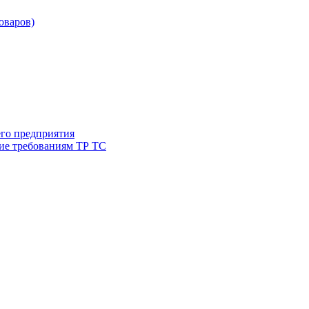
товаров)
его предприятия
ие требованиям ТР ТС