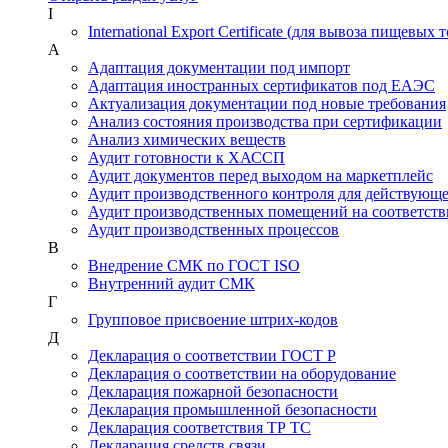
I
International Export Certificate (для вывоза пищевых 
А
Адаптация документации под импорт
Адаптация иностранных сертификатов под ЕАЭС
Актуализация документации под новые требования
Анализ состояния производства при сертификации
Анализ химических веществ
Аудит готовности к ХАССП
Аудит документов перед выходом на маркетплейс
Аудит производственного контроля для действующ
Аудит производственных помещений на соответств
Аудит производственных процессов
В
Внедрение СМК по ГОСТ ISO
Внутренний аудит СМК
Г
Групповое присвоение штрих-кодов
Д
Декларация о соответствии ГОСТ Р
Декларация о соответствии на оборудование
Декларация пожарной безопасности
Декларация промышленной безопасности
Декларация соответствия ТР ТС
Декларация средств связи