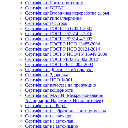
Сертификат Богат протеином
Сертификат ВЕГАН
Сертификат Вторичная переработка сырья
Сертификат гипоаллергенно
Сертификат Госстроя
Сертификат ГОСТ Р 51705.1-2001
Сертификат ГОСТ Р 52614.2-2016
Сертификат ГОСТ Р 52614.4-2007
Сертификат ГОСТ Р ИСО 13485-2004
Сертификат ГОСТ Р ИСО 20121-2014
Сертификат ГОСТ Р ИСО/ТУ 16949-2009
Сертификат ГОСТ РВ 0015-002-2012
Сертификат ГОСТ РВ 15.002-2003
Сертификат Диетический продукт
Сертификат Здоровья
Сертификат ИСО 14001
Сертификат качества на продукцию
Сертификат кошерности
Сертификат МАНИ (Межрегиональной
Ассоциации Надежных Исполнителей)
Сертификат на Pop It
Сертификат на абразивные инструменты
Сертификат на авокадо
Сертификат на автоклав
Сертификат на автохимию