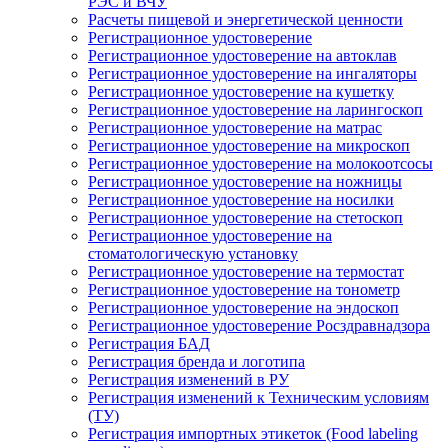
РЭС и ВЧУ
Расчеты пищевой и энергетической ценности
Регистрационное удостоверение
Регистрационное удостоверение на автоклав
Регистрационное удостоверение на ингаляторы
Регистрационное удостоверение на кушетку
Регистрационное удостоверение на ларингоскоп
Регистрационное удостоверение на матрас
Регистрационное удостоверение на микроскоп
Регистрационное удостоверение на молокоотсосы
Регистрационное удостоверение на ножницы
Регистрационное удостоверение на носилки
Регистрационное удостоверение на стетоскоп
Регистрационное удостоверение на
стоматологическую установку
Регистрационное удостоверение на термостат
Регистрационное удостоверение на тонометр
Регистрационное удостоверение на эндоскоп
Регистрационное удостоверение Росздравнадзора
Регистрация БАД
Регистрация бренда и логотипа
Регистрация изменений в РУ
Регистрация изменений к Техническим условиям
(ТУ)
Регистрация импортных этикеток (Food labeling