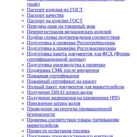
(msds)
Паспорт изделия по ГОСТ
Паспорт качества
Паспорт на изделие ГОСТ
Передача прав на товарный знак
Перерегистрация медицинских изделий
Подбор схемы подтверждения соответствия
Подготовка к проверке Роспотребнадзора
Подготовка к проверке Россельхознадзора
Подготовка пакета документов для ФСА (Форма
сертификационной оценки)
Подготовка производства к проверке
Поддержка СМК после внедрения
Пожарная сертификация
Пожарный сертификат на краску
Полный пакет документов для маркетплейсов
Получение DISAI штрих-кодов
Получение разрешения на применение (РП)
Присвоение штрих кодов
Проведение экспертизы промышленной
безопасности
Проверка соответствия товара требованиям
маркетплейсов
Провести испытания топлива
Программа производственного контроля