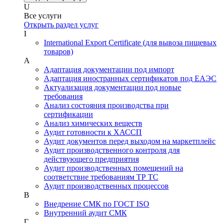
U
Все услуги
Открыть раздел услуг
I
International Export Certificate (для вывоза пищевых
товаров)
А
Адаптация документации под импорт
Адаптация иностранных сертификатов под ЕАЭС
Актуализация документации под новые
требования
Анализ состояния производства при
сертификации
Анализ химических веществ
Аудит готовности к ХАССП
Аудит документов перед выходом на маркетплейс
Аудит производственного контроля для
действующего предприятия
Аудит производственных помещений на
соответствие требованиям ТР ТС
Аудит производственных процессов
В
Внедрение СМК по ГОСТ ISO
Внутренний аудит СМК
Г