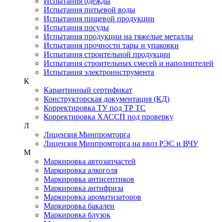
Испытания одежды
Испытания питьевой воды
Испытания пищевой продукции
Испытания посуды
Испытания продукции на тяжелые металлы
Испытания прочности тары и упаковки
Испытания строительной продукции
Испытания строительных смесей и наполнителей
Испытания электроинструмента
К
Карантинный сертификат
Конструкторская документация (КД)
Корректировка ТУ под ТР ТС
Корректировка ХАССП под проверку
Л
Лицензия Минпромторга
Лицензия Минпромторга на ввоз РЭС и ВЧУ
М
Маркировка автозапчастей
Маркировка алкоголя
Маркировка антисептиков
Маркировка антифриза
Маркировка ароматизаторов
Маркировка бакалеи
Маркировка блузок