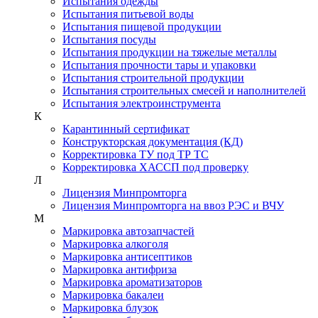
Испытания одежды
Испытания питьевой воды
Испытания пищевой продукции
Испытания посуды
Испытания продукции на тяжелые металлы
Испытания прочности тары и упаковки
Испытания строительной продукции
Испытания строительных смесей и наполнителей
Испытания электроинструмента
К
Карантинный сертификат
Конструкторская документация (КД)
Корректировка ТУ под ТР ТС
Корректировка ХАССП под проверку
Л
Лицензия Минпромторга
Лицензия Минпромторга на ввоз РЭС и ВЧУ
М
Маркировка автозапчастей
Маркировка алкоголя
Маркировка антисептиков
Маркировка антифриза
Маркировка ароматизаторов
Маркировка бакалеи
Маркировка блузок