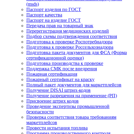
(msds)
Паспорт изделия по ГОСТ
Паспорт качества
Паспорт на изделие ГОСТ
Передача прав на товарный знак
Перерегистрация медицинских изделий
Подбор схемы подтверждения соответствия
Подготовка к проверке Роспотребнадзора
Подготовка к проверке Россельхознадзора
Подготовка пакета документов для ФСА (Форма
сертификационной оценки)
Подготовка производства к проверке
Поддержка СМК после внедрения
Пожарная сертификация
Пожарный сертификат на краску
Полный пакет документов для маркетплейсов
Получение DISAI штрих-кодов
Получение разрешения на применение (РП)
Присвоение штрих кодов
Проведение экспертизы промышленной
безопасности
Проверка соответствия товара требованиям
маркетплейсов
Провести испытания топлива
Программа производственного контроля