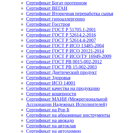
Сертификат Богат протеином
Сертификат ВЕГАН
Сертификат Вторичная переработка сырья
Сертификат гипоаллергенно
Сертификат Госстроя
Сертификат ГОСТ Р 51705.1-2001
Сертификат ГОСТ Р 52614.2-2016
Сертификат ГОСТ Р 52614.4-2007
Сертификат ГОСТ Р ИСО 13485-2004
Сертификат ГОСТ Р ИСО 20121-2014
Сертификат ГОСТ Р ИСО/ТУ 16949-2009
Сертификат ГОСТ РВ 0015-002-2012
Сертификат ГОСТ РВ 15.002-2003
Сертификат Диетический продукт
Сертификат Здоровья
Сертификат ИСО 14001
Сертификат качества на продукцию
Сертификат кошерности
Сертификат МАНИ (Межрегиональной
Ассоциации Надежных Исполнителей)
Сертификат на Pop It
Сертификат на абразивные инструменты
Сертификат на авокадо
Сертификат на автоклав
Сертификат на автохимию