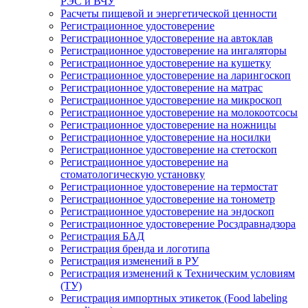
РЭС и ВЧУ
Расчеты пищевой и энергетической ценности
Регистрационное удостоверение
Регистрационное удостоверение на автоклав
Регистрационное удостоверение на ингаляторы
Регистрационное удостоверение на кушетку
Регистрационное удостоверение на ларингоскоп
Регистрационное удостоверение на матрас
Регистрационное удостоверение на микроскоп
Регистрационное удостоверение на молокоотсосы
Регистрационное удостоверение на ножницы
Регистрационное удостоверение на носилки
Регистрационное удостоверение на стетоскоп
Регистрационное удостоверение на
стоматологическую установку
Регистрационное удостоверение на термостат
Регистрационное удостоверение на тонометр
Регистрационное удостоверение на эндоскоп
Регистрационное удостоверение Росздравнадзора
Регистрация БАД
Регистрация бренда и логотипа
Регистрация изменений в РУ
Регистрация изменений к Техническим условиям
(ТУ)
Регистрация импортных этикеток (Food labeling