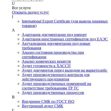
U
Все услуги
Открыть раздел услуг
I
International Export Certificate (для вывоза пищевых
товаров)
А
Адаптация документации под импорт
Адаптация иностранных сертификатов под ЕАЭС
Актуализация документации под новые
требования
Анализ состояния производства при
сертификации
Анализ химических веществ
Аудит готовности к ХАССП
Аудит документов перед выходом на маркетплейс
Аудит производственного контроля для
действующего предприятия
Аудит производственных помещений на
соответствие требованиям ТР ТС
Аудит производственных процессов
В
Внедрение СМК по ГОСТ ISO
Внутренний аудит СМК
Г