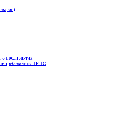
товаров)
его предприятия
ие требованиям ТР ТС