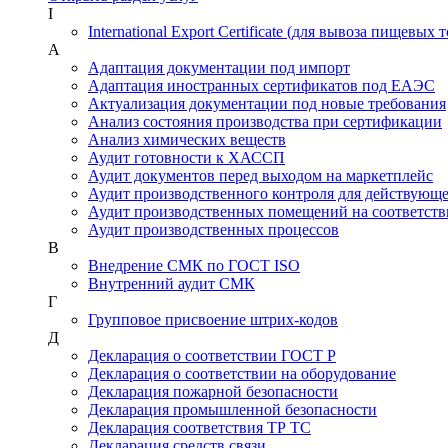
I
International Export Certificate (для вывоза пищевых 
А
Адаптация документации под импорт
Адаптация иностранных сертификатов под ЕАЭС
Актуализация документации под новые требования
Анализ состояния производства при сертификации
Анализ химических веществ
Аудит готовности к ХАССП
Аудит документов перед выходом на маркетплейс
Аудит производственного контроля для действующ
Аудит производственных помещений на соответств
Аудит производственных процессов
В
Внедрение СМК по ГОСТ ISO
Внутренний аудит СМК
Г
Групповое присвоение штрих-кодов
Д
Декларация о соответствии ГОСТ Р
Декларация о соответствии на оборудование
Декларация пожарной безопасности
Декларация промышленной безопасности
Декларация соответствия ТР ТС
Декларация средств связи