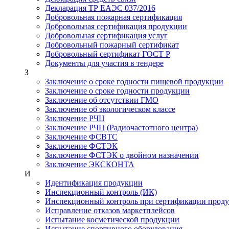
Декларация ТР ЕАЭС 037/2016
Добровольная пожарная сертификация
Добровольная сертификация продукции
Добровольная сертификация услуг
Добровольный пожарный сертификат
Добровольный сертификат ГОСТ Р
Документы для участия в тендере
З
Заключение о сроке годности пищевой продукции
Заключение о сроке годности продукции
Заключение об отсутствии ГМО
Заключение об экологическом классе
Заключение РЧЦ
Заключение РЧЦ (Радиочастотного центра)
Заключение ФСВТС
Заключение ФСТЭК
Заключение ФСТЭК о двойном назначении
Заключение ЭКСКОНТА
И
Идентификация продукции
Инспекционный контроль (ИК)
Инспекционный контроль при сертификации прод
Исправление отказов маркетплейсов
Испытание косметической продукции
Испытание спортивного оборудования