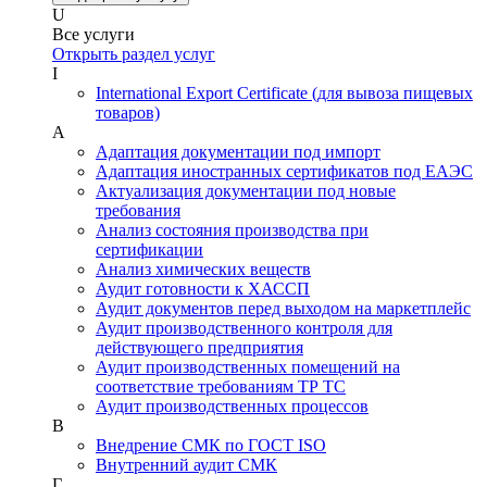
U
Все услуги
Открыть раздел услуг
I
International Export Certificate (для вывоза пищевых
товаров)
А
Адаптация документации под импорт
Адаптация иностранных сертификатов под ЕАЭС
Актуализация документации под новые
требования
Анализ состояния производства при
сертификации
Анализ химических веществ
Аудит готовности к ХАССП
Аудит документов перед выходом на маркетплейс
Аудит производственного контроля для
действующего предприятия
Аудит производственных помещений на
соответствие требованиям ТР ТС
Аудит производственных процессов
В
Внедрение СМК по ГОСТ ISO
Внутренний аудит СМК
Г