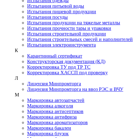
Испытания одежды
Испытания питьевой воды
Испытания пищевой продукции
Испытания посуды
Испытания продукции на тяжелые металлы
Испытания прочности тары и упаковки
Испытания строительной продукции
Испытания строительных смесей и наполнителей
Испытания электроинструмента
К
Карантинный сертификат
Конструкторская документация (КД)
Корректировка ТУ под ТР ТС
Корректировка ХАССП под проверку
Л
Лицензия Минпромторга
Лицензия Минпромторга на ввоз РЭС и ВЧУ
М
Маркировка автозапчастей
Маркировка алкоголя
Маркировка антисептиков
Маркировка антифриза
Маркировка ароматизаторов
Маркировка бакалеи
Маркировка блузок