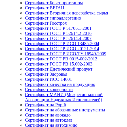
Сертификат Богат протеином
Сертификат ВЕГАН
Сертификат Вторичная переработка сырья
Сертификат гипоаллергенно
Сертификат Госстроя
Сертификат ГОСТ Р 51705.1-2001
Сертификат ГОСТ Р 52614.2-2016
Сертификат ГОСТ Р 52614.4-2007
Сертификат ГОСТ Р ИСО 13485-2004
Сертификат ГОСТ Р ИСО 20121-2014
Сертификат ГОСТ Р ИСО/ТУ 16949-2009
Сертификат ГОСТ РВ 0015-002-2012
Сертификат ГОСТ РВ 15.002-2003
Сертификат Диетический продукт
Сертификат Здоровья
Сертификат ИСО 14001
Сертификат качества на продукцию
Сертификат кошерности
Сертификат МАНИ (Межрегиональной
Ассоциации Надежных Исполнителей)
Сертификат на Pop It
Сертификат на абразивные инструменты
Сертификат на авокадо
Сертификат на автоклав
Сертификат на автохимию