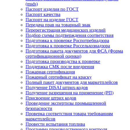
(msds)
Паспорт изделия по ГОСТ
Паспорт качества
Паспорт на изделие ГОСТ
Передача прав на товарный знак
Перерегистрация медицинских изделий
Подбор схемы подтверждения соответствия
Подготовка к проверке Роспотребнадзора
Подготовка к проверке Россельхознадзора
Подготовка пакета документов для ФСА (Форма
сертификационной оценки)
Подготовка производства к проверке
Поддержка СМК после внедрения
Пожарная сертификация
Пожарный сертификат на краску
Полный пакет документов для маркетплейсов
Получение DISAI штрих-кодов
Получение разрешения на применение (РП)
Присвоение штрих кодов
Проведение экспертизы промышленной
безопасности
Проверка соответствия товара требованиям
маркетплейсов
Провести испытания топлива
Программа производственного контроля