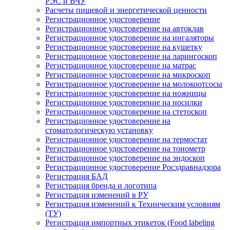
РЭС и ВЧУ
Расчеты пищевой и энергетической ценности
Регистрационное удостоверение
Регистрационное удостоверение на автоклав
Регистрационное удостоверение на ингаляторы
Регистрационное удостоверение на кушетку
Регистрационное удостоверение на ларингоскоп
Регистрационное удостоверение на матрас
Регистрационное удостоверение на микроскоп
Регистрационное удостоверение на молокоотсосы
Регистрационное удостоверение на ножницы
Регистрационное удостоверение на носилки
Регистрационное удостоверение на стетоскоп
Регистрационное удостоверение на
стоматологическую установку
Регистрационное удостоверение на термостат
Регистрационное удостоверение на тонометр
Регистрационное удостоверение на эндоскоп
Регистрационное удостоверение Росздравнадзора
Регистрация БАД
Регистрация бренда и логотипа
Регистрация изменений в РУ
Регистрация изменений к Техническим условиям
(ТУ)
Регистрация импортных этикеток (Food labeling