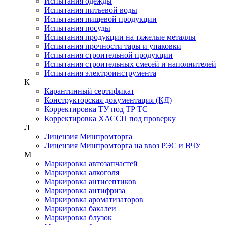
Испытания одежды
Испытания питьевой воды
Испытания пищевой продукции
Испытания посуды
Испытания продукции на тяжелые металлы
Испытания прочности тары и упаковки
Испытания строительной продукции
Испытания строительных смесей и наполнителей
Испытания электроинструмента
К
Карантинный сертификат
Конструкторская документация (КД)
Корректировка ТУ под ТР ТС
Корректировка ХАССП под проверку
Л
Лицензия Минпромторга
Лицензия Минпромторга на ввоз РЭС и ВЧУ
М
Маркировка автозапчастей
Маркировка алкоголя
Маркировка антисептиков
Маркировка антифриза
Маркировка ароматизаторов
Маркировка бакалеи
Маркировка блузок