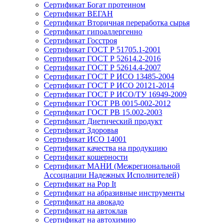
Сертификат Богат протеином
Сертификат ВЕГАН
Сертификат Вторичная переработка сырья
Сертификат гипоаллергенно
Сертификат Госстроя
Сертификат ГОСТ Р 51705.1-2001
Сертификат ГОСТ Р 52614.2-2016
Сертификат ГОСТ Р 52614.4-2007
Сертификат ГОСТ Р ИСО 13485-2004
Сертификат ГОСТ Р ИСО 20121-2014
Сертификат ГОСТ Р ИСО/ТУ 16949-2009
Сертификат ГОСТ РВ 0015-002-2012
Сертификат ГОСТ РВ 15.002-2003
Сертификат Диетический продукт
Сертификат Здоровья
Сертификат ИСО 14001
Сертификат качества на продукцию
Сертификат кошерности
Сертификат МАНИ (Межрегиональной
Ассоциации Надежных Исполнителей)
Сертификат на Pop It
Сертификат на абразивные инструменты
Сертификат на авокадо
Сертификат на автоклав
Сертификат на автохимию