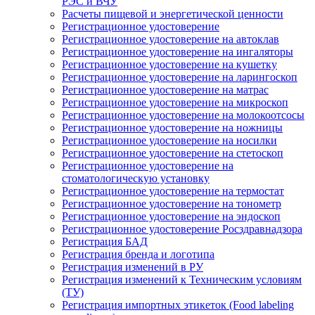
РЭС и ВЧУ
Расчеты пищевой и энергетической ценности
Регистрационное удостоверение
Регистрационное удостоверение на автоклав
Регистрационное удостоверение на ингаляторы
Регистрационное удостоверение на кушетку
Регистрационное удостоверение на ларингоскоп
Регистрационное удостоверение на матрас
Регистрационное удостоверение на микроскоп
Регистрационное удостоверение на молокоотсосы
Регистрационное удостоверение на ножницы
Регистрационное удостоверение на носилки
Регистрационное удостоверение на стетоскоп
Регистрационное удостоверение на
стоматологическую установку
Регистрационное удостоверение на термостат
Регистрационное удостоверение на тонометр
Регистрационное удостоверение на эндоскоп
Регистрационное удостоверение Росздравнадзора
Регистрация БАД
Регистрация бренда и логотипа
Регистрация изменений в РУ
Регистрация изменений к Техническим условиям
(ТУ)
Регистрация импортных этикеток (Food labeling