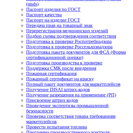
(msds)
Паспорт изделия по ГОСТ
Паспорт качества
Паспорт на изделие ГОСТ
Передача прав на товарный знак
Перерегистрация медицинских изделий
Подбор схемы подтверждения соответствия
Подготовка к проверке Роспотребнадзора
Подготовка к проверке Россельхознадзора
Подготовка пакета документов для ФСА (Форма
сертификационной оценки)
Подготовка производства к проверке
Поддержка СМК после внедрения
Пожарная сертификация
Пожарный сертификат на краску
Полный пакет документов для маркетплейсов
Получение DISAI штрих-кодов
Получение разрешения на применение (РП)
Присвоение штрих кодов
Проведение экспертизы промышленной
безопасности
Проверка соответствия товара требованиям
маркетплейсов
Провести испытания топлива
Программа производственного контроля