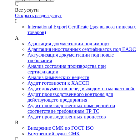
U
Все услуги
Открыть раздел услуг
I
International Export Certificate (для вывоза пищевых
товаров)
А
Адаптация документации под импорт
Адаптация иностранных сертификатов под ЕАЭС
Актуализация документации под новые
требования
Анализ состояния производства при
сертификации
Анализ химических веществ
Аудит готовности к ХАССП
Аудит документов перед выходом на маркетплейс
Аудит производственного контроля для
действующего предприятия
Аудит производственных помещений на
соответствие требованиям ТР ТС
Аудит производственных процессов
В
Внедрение СМК по ГОСТ ISO
Внутренний аудит СМК
Г