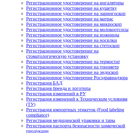
Регистрационное удостоверение на ингаляторы
Регистрационное удостоверение на кушетку
Регистрационное удостоверение на ларингоскоп
Регистрационное удостоверение на матрас
Регистрационное удостоверение на микроскоп
Регистрационное удостоверение на молокоотсосы
Регистрационное удостоверение на ножницы
Регистрационное удостоверение на носилки
Регистрационное удостоверение на стетоскоп
Регистрационное удостоверение на
стоматологическую установку
Регистрационное удостоверение на термостат
Регистрационное удостоверение на тонометр
Регистрационное удостоверение на эндоскоп
Регистрационное удостоверение Росздравнадзора
Регистрация БАД
Регистрация бренда и логотипа
Регистрация изменений в РУ
Регистрация изменений к Техническим условиям
(ТУ)
Регистрация импортных этикеток (Food labeling
compliance)
Регистрация медицинской упаковки и тары
Регистрация паспорта безопасности химической
продукции