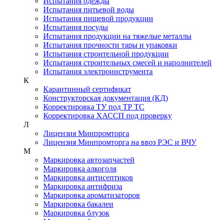
Испытания одежды
Испытания питьевой воды
Испытания пищевой продукции
Испытания посуды
Испытания продукции на тяжелые металлы
Испытания прочности тары и упаковки
Испытания строительной продукции
Испытания строительных смесей и наполнителей
Испытания электроинструмента
К
Карантинный сертификат
Конструкторская документация (КД)
Корректировка ТУ под ТР ТС
Корректировка ХАССП под проверку
Л
Лицензия Минпромторга
Лицензия Минпромторга на ввоз РЭС и ВЧУ
М
Маркировка автозапчастей
Маркировка алкоголя
Маркировка антисептиков
Маркировка антифриза
Маркировка ароматизаторов
Маркировка бакалеи
Маркировка блузок