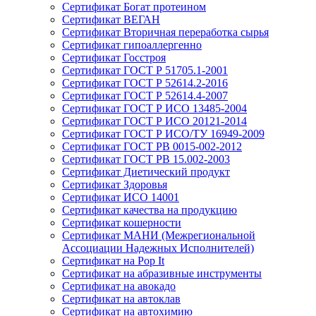
Сертификат Богат протеином
Сертификат ВЕГАН
Сертификат Вторичная переработка сырья
Сертификат гипоаллергенно
Сертификат Госстроя
Сертификат ГОСТ Р 51705.1-2001
Сертификат ГОСТ Р 52614.2-2016
Сертификат ГОСТ Р 52614.4-2007
Сертификат ГОСТ Р ИСО 13485-2004
Сертификат ГОСТ Р ИСО 20121-2014
Сертификат ГОСТ Р ИСО/ТУ 16949-2009
Сертификат ГОСТ РВ 0015-002-2012
Сертификат ГОСТ РВ 15.002-2003
Сертификат Диетический продукт
Сертификат Здоровья
Сертификат ИСО 14001
Сертификат качества на продукцию
Сертификат кошерности
Сертификат МАНИ (Межрегиональной
Ассоциации Надежных Исполнителей)
Сертификат на Pop It
Сертификат на абразивные инструменты
Сертификат на авокадо
Сертификат на автоклав
Сертификат на автохимию