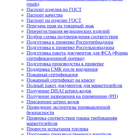
(msds)
Паспорт изделия по ГОСТ
Паспорт качества
Паспорт на изделие ГОСТ
Передача прав на товарный знак
Перерегистрация медицинских изделий
Подбор схемы подтверждения соответствия
Подготовка к проверке Роспотребнадзора
Подготовка к проверке Россельхознадзора
Подготовка пакета документов для ФСА (Форма
сертификационной оценки)
Подготовка производства к проверке
Поддержка СМК после внедрения
Пожарная сертификация
Пожарный сертификат на краску
Полный пакет документов для маркетплейсов
Получение DISAI штрих-кодов
Получение разрешения на применение (РП)
Присвоение штрих кодов
Проведение экспертизы промышленной
безопасности
Проверка соответствия товара требованиям
маркетплейсов
Провести испытания топлива
Программа производственного контроля