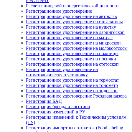
РЭС и ВЧУ
Расчеты пищевой и энергетической ценности
Регистрационное удостоверение
Регистрационное удостоверение на автоклав
Регистрационное удостоверение на ингаляторы
Регистрационное удостоверение на кушетку
Регистрационное удостоверение на ларингоскоп
Регистрационное удостоверение на матрас
Регистрационное удостоверение на микроскоп
Регистрационное удостоверение на молокоотсосы
Регистрационное удостоверение на ножницы
Регистрационное удостоверение на носилки
Регистрационное удостоверение на стетоскоп
Регистрационное удостоверение на
стоматологическую установку
Регистрационное удостоверение на термостат
Регистрационное удостоверение на тонометр
Регистрационное удостоверение на эндоскоп
Регистрационное удостоверение Росздравнадзора
Регистрация БАД
Регистрация бренда и логотипа
Регистрация изменений в РУ
Регистрация изменений к Техническим условиям
(ТУ)
Регистрация импортных этикеток (Food labeling