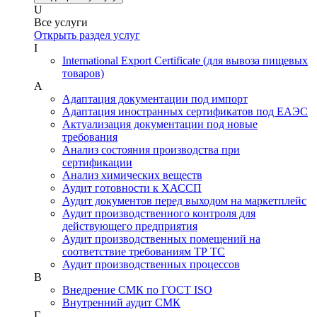
U
Все услуги
Открыть раздел услуг
I
International Export Certificate (для вывоза пищевых
товаров)
А
Адаптация документации под импорт
Адаптация иностранных сертификатов под ЕАЭС
Актуализация документации под новые
требования
Анализ состояния производства при
сертификации
Анализ химических веществ
Аудит готовности к ХАССП
Аудит документов перед выходом на маркетплейс
Аудит производственного контроля для
действующего предприятия
Аудит производственных помещений на
соответствие требованиям ТР ТС
Аудит производственных процессов
В
Внедрение СМК по ГОСТ ISO
Внутренний аудит СМК
Г