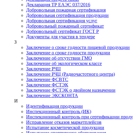
Декларация ТР ЕАЭС 037/2016
Добровольная пожарная сертификация
Добровольная сертификация продукции
Добровольная сертификация услуг
Добровольный пожарный сертификат
Добровольный сертификат ГОСТ Р
Документы для участия в тендере
З
Заключение о сроке годности пищевой продукции
Заключение о сроке годности продукции
Заключение об отсутствии ГМО
Заключение об экологическом классе
Заключение РЧЦ
Заключение РЧЦ (Радиочастотного центра)
Заключение ФСВТС
Заключение ФСТЭК
Заключение ФСТЭК о двойном назначении
Заключение ЭКСКОНТА
И
Идентификация продукции
Инспекционный контроль (ИК)
Инспекционный контроль при сертификации прод
Исправление отказов маркетплейсов
Испытание косметической продукции
Испытание спортивного оборудования