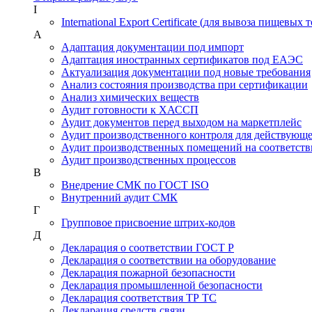
I
International Export Certificate (для вывоза пищевых 
А
Адаптация документации под импорт
Адаптация иностранных сертификатов под ЕАЭС
Актуализация документации под новые требования
Анализ состояния производства при сертификации
Анализ химических веществ
Аудит готовности к ХАССП
Аудит документов перед выходом на маркетплейс
Аудит производственного контроля для действующ
Аудит производственных помещений на соответств
Аудит производственных процессов
В
Внедрение СМК по ГОСТ ISO
Внутренний аудит СМК
Г
Групповое присвоение штрих-кодов
Д
Декларация о соответствии ГОСТ Р
Декларация о соответствии на оборудование
Декларация пожарной безопасности
Декларация промышленной безопасности
Декларация соответствия ТР ТС
Декларация средств связи