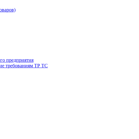
товаров)
его предприятия
ие требованиям ТР ТС