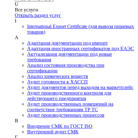
U
Все услуги
Открыть раздел услуг
I
International Export Certificate (для вывоза пищевых
товаров)
А
Адаптация документации под импорт
Адаптация иностранных сертификатов под ЕАЭС
Актуализация документации под новые
требования
Анализ состояния производства при
сертификации
Анализ химических веществ
Аудит готовности к ХАССП
Аудит документов перед выходом на маркетплейс
Аудит производственного контроля для
действующего предприятия
Аудит производственных помещений на
соответствие требованиям ТР ТС
Аудит производственных процессов
В
Внедрение СМК по ГОСТ ISO
Внутренний аудит СМК
Г