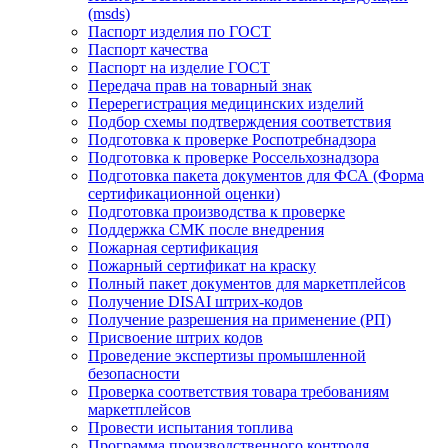
(msds)
Паспорт изделия по ГОСТ
Паспорт качества
Паспорт на изделие ГОСТ
Передача прав на товарный знак
Перерегистрация медицинских изделий
Подбор схемы подтверждения соответствия
Подготовка к проверке Роспотребнадзора
Подготовка к проверке Россельхознадзора
Подготовка пакета документов для ФСА (Форма
сертификационной оценки)
Подготовка производства к проверке
Поддержка СМК после внедрения
Пожарная сертификация
Пожарный сертификат на краску
Полный пакет документов для маркетплейсов
Получение DISAI штрих-кодов
Получение разрешения на применение (РП)
Присвоение штрих кодов
Проведение экспертизы промышленной
безопасности
Проверка соответствия товара требованиям
маркетплейсов
Провести испытания топлива
Программа производственного контроля