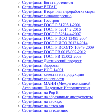
Сертификат Богат протеином
Сертификат ВЕГАН
Сертификат Вторичная переработка сырья
Сертификат гипоаллергенно
Сертификат Госстроя
Сертификат ГОСТ Р 51705.1-2001
Сертификат ГОСТ Р 52614.2-2016
Сертификат ГОСТ Р 52614.4-2007
Сертификат ГОСТ Р ИСО 13485-2004
Сертификат ГОСТ Р ИСО 20121-2014
Сертификат ГОСТ Р ИСО/ТУ 16949-2009
Сертификат ГОСТ РВ 0015-002-2012
Сертификат ГОСТ РВ 15.002-2003
Сертификат Диетический продукт
Сертификат Здоровья
Сертификат ИСО 14001
Сертификат качества на продукцию
Сертификат кошерности
Сертификат МАНИ (Межрегиональной
Ассоциации Надежных Исполнителей)
Сертификат на Pop It
Сертификат на абразивные инструменты
Сертификат на авокадо
Сертификат на автоклав
Сертификат на автохимию