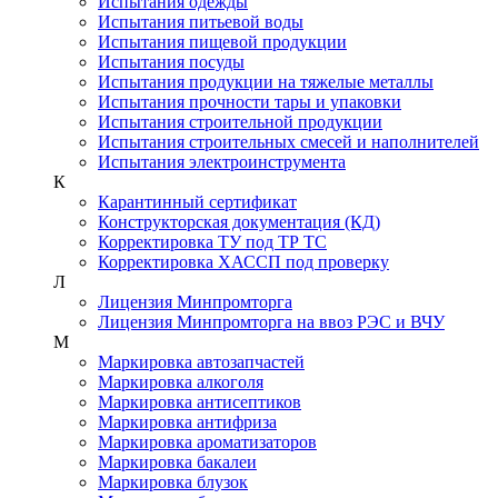
Испытания одежды
Испытания питьевой воды
Испытания пищевой продукции
Испытания посуды
Испытания продукции на тяжелые металлы
Испытания прочности тары и упаковки
Испытания строительной продукции
Испытания строительных смесей и наполнителей
Испытания электроинструмента
К
Карантинный сертификат
Конструкторская документация (КД)
Корректировка ТУ под ТР ТС
Корректировка ХАССП под проверку
Л
Лицензия Минпромторга
Лицензия Минпромторга на ввоз РЭС и ВЧУ
М
Маркировка автозапчастей
Маркировка алкоголя
Маркировка антисептиков
Маркировка антифриза
Маркировка ароматизаторов
Маркировка бакалеи
Маркировка блузок