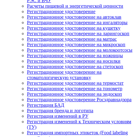
РЭС и ВЧУ
Расчеты пищевой и энергетической ценности
Регистрационное удостоверение
Регистрационное удостоверение на автоклав
Регистрационное удостоверение на ингаляторы
Регистрационное удостоверение на кушетку
Регистрационное удостоверение на ларингоскоп
Регистрационное удостоверение на матрас
Регистрационное удостоверение на микроскоп
Регистрационное удостоверение на молокоотсосы
Регистрационное удостоверение на ножницы
Регистрационное удостоверение на носилки
Регистрационное удостоверение на стетоскоп
Регистрационное удостоверение на
стоматологическую установку
Регистрационное удостоверение на термостат
Регистрационное удостоверение на тонометр
Регистрационное удостоверение на эндоскоп
Регистрационное удостоверение Росздравнадзора
Регистрация БАД
Регистрация бренда и логотипа
Регистрация изменений в РУ
Регистрация изменений к Техническим условиям
(ТУ)
Регистрация импортных этикеток (Food labeling