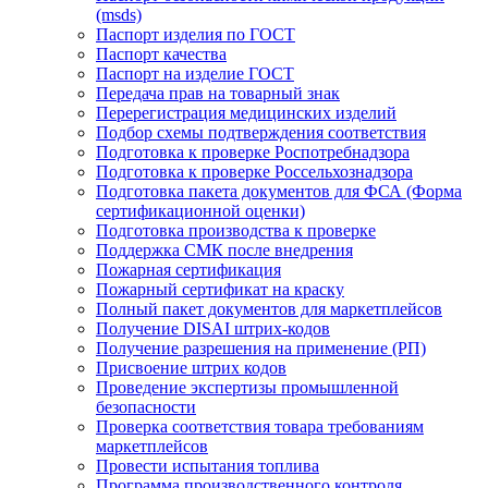
(msds)
Паспорт изделия по ГОСТ
Паспорт качества
Паспорт на изделие ГОСТ
Передача прав на товарный знак
Перерегистрация медицинских изделий
Подбор схемы подтверждения соответствия
Подготовка к проверке Роспотребнадзора
Подготовка к проверке Россельхознадзора
Подготовка пакета документов для ФСА (Форма
сертификационной оценки)
Подготовка производства к проверке
Поддержка СМК после внедрения
Пожарная сертификация
Пожарный сертификат на краску
Полный пакет документов для маркетплейсов
Получение DISAI штрих-кодов
Получение разрешения на применение (РП)
Присвоение штрих кодов
Проведение экспертизы промышленной
безопасности
Проверка соответствия товара требованиям
маркетплейсов
Провести испытания топлива
Программа производственного контроля