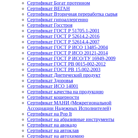
Сертификат Богат протеином
Сертификат ВЕГАН
Сертификат Вторичная переработка сырья
Сертификат гипоаллергенно
Сертификат Госстроя
Сертификат ГОСТ Р 51705.1-2001
Сертификат ГОСТ Р 52614.2-2016
Сертификат ГОСТ Р 52614.4-2007
Сертификат ГОСТ Р ИСО 13485-2004
Сертификат ГОСТ Р ИСО 20121-2014
Сертификат ГОСТ Р ИСО/ТУ 16949-2009
Сертификат ГОСТ РВ 0015-002-2012
Сертификат ГОСТ РВ 15.002-2003
Сертификат Диетический продукт
Сертификат Здоровья
Сертификат ИСО 14001
Сертификат качества на продукцию
Сертификат кошерности
Сертификат МАНИ (Межрегиональной
Ассоциации Надежных Исполнителей)
Сертификат на Pop It
Сертификат на абразивные инструменты
Сертификат на авокадо
Сертификат на автоклав
Сертификат на автохимию