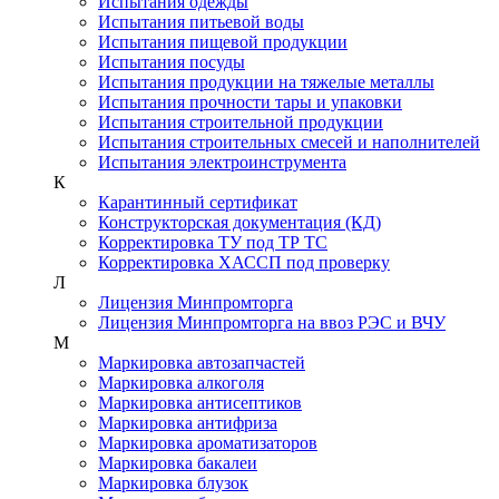
Испытания одежды
Испытания питьевой воды
Испытания пищевой продукции
Испытания посуды
Испытания продукции на тяжелые металлы
Испытания прочности тары и упаковки
Испытания строительной продукции
Испытания строительных смесей и наполнителей
Испытания электроинструмента
К
Карантинный сертификат
Конструкторская документация (КД)
Корректировка ТУ под ТР ТС
Корректировка ХАССП под проверку
Л
Лицензия Минпромторга
Лицензия Минпромторга на ввоз РЭС и ВЧУ
М
Маркировка автозапчастей
Маркировка алкоголя
Маркировка антисептиков
Маркировка антифриза
Маркировка ароматизаторов
Маркировка бакалеи
Маркировка блузок