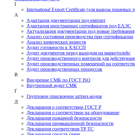
I
International Export Certificate (для вывоза пищевых 
А
Адаптация документации под импорт
Адаптация иностранных сертификатов под ЕАЭС
Актуализация документации под новые требования
Анализ состояния производства при сертификации
Анализ химических веществ
Аудит готовности к ХАССП
Аудит документов перед выходом на маркетплейс
Аудит производственного контроля для действующ
Аудит производственных помещений на соответств
Аудит производственных процессов
В
Внедрение СМК по ГОСТ ISO
Внутренний аудит СМК
Г
Групповое присвоение штрих-кодов
Д
Декларация о соответствии ГОСТ Р
Декларация о соответствии на оборудование
Декларация пожарной безопасности
Декларация промышленной безопасности
Декларация соответствия ТР ТС
Декларация средств связи