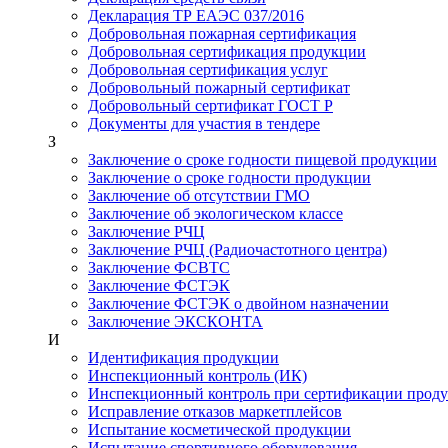
Декларация ТР ЕАЭС 037/2016
Добровольная пожарная сертификация
Добровольная сертификация продукции
Добровольная сертификация услуг
Добровольный пожарный сертификат
Добровольный сертификат ГОСТ Р
Документы для участия в тендере
З
Заключение о сроке годности пищевой продукции
Заключение о сроке годности продукции
Заключение об отсутствии ГМО
Заключение об экологическом классе
Заключение РЧЦ
Заключение РЧЦ (Радиочастотного центра)
Заключение ФСВТС
Заключение ФСТЭК
Заключение ФСТЭК о двойном назначении
Заключение ЭКСКОНТА
И
Идентификация продукции
Инспекционный контроль (ИК)
Инспекционный контроль при сертификации прод
Исправление отказов маркетплейсов
Испытание косметической продукции
Испытание спортивного оборудования