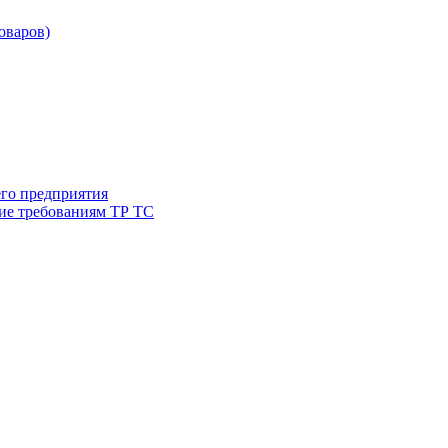
товаров)
его предприятия
ие требованиям ТР ТС